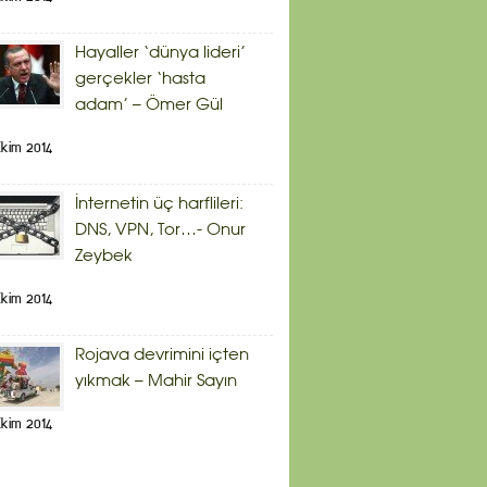
Hayaller ‘dünya lideri’
gerçekler ‘hasta
adam’ – Ömer Gül
kim 2014
İnternetin üç harflileri:
DNS, VPN, Tor…- Onur
Zeybek
kim 2014
Rojava devrimini içten
yıkmak – Mahir Sayın
kim 2014