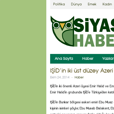
Politika
Dünya
Emek
Kadın
Ana Sayfa
Haber
Yazılar
IŞİD’in iki üst düzey Azer
Ekim 24, 2014
-
Haber
IŞİD’in iki önemli Azeri üyesi Emir Halid ve
Emir Halid’in grubunda IŞİD’e Türkiye’den kat
IŞİD’in Bunkar bölgesi askeri emiri Ebu Muaz 
kişinin isimleri şöyle; Ebu Musab Balakent,