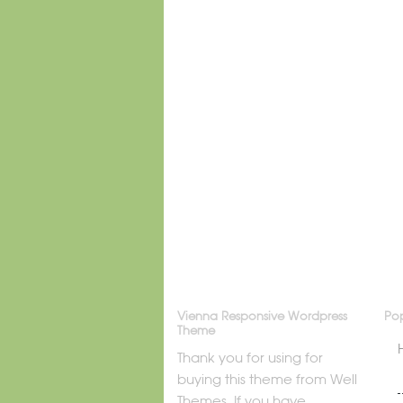
Vienna Responsive Wordpress
Pop
Theme
Thank you for using for
buying this theme from Well
Themes. If you have