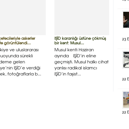
23 E
çetecileriyle askerler
IŞİD karanlığı üstüne çökmüş
kte görüntülendi...
bir kent: Musul...
iye ve uluslararası
Musul kenti Haziran
uoyunda sürekli
ayında IŞİD’in eline
deme gelen
geçmişti. Musul halkı cihat
iye’nin IŞİD’e verdiği
yanlısı radikal islamcı
ek, fotoğraflarla b...
IŞİD’in faşist...
22 E
22 E