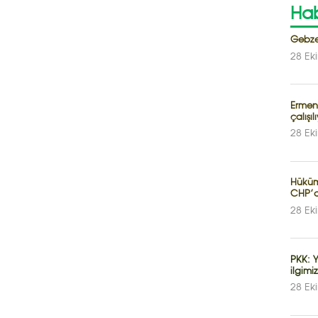
Hab
Gebze
28 Ek
Ermen
çalışıl
28 Ek
Hüküm
CHP’d
28 Ek
PKK: 
ilgimi
28 Ek