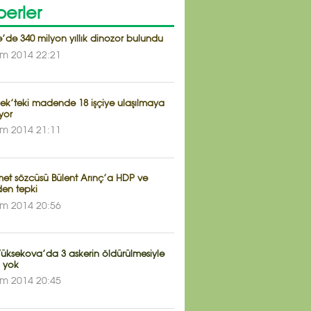
erler
’de 340 milyon yıllık dinozor bulundu
im 2014 22:21
ek’teki madende 18 işçiye ulaşılmaya
ıyor
im 2014 21:11
et sözcüsü Bülent Arınç’a HDP ve
en tepki
im 2014 20:56
Yüksekova’da 3 askerin öldürülmesiyle
z yok
im 2014 20:45