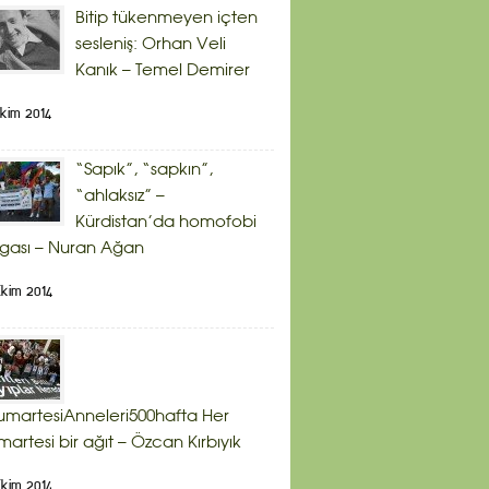
Bitip tükenmeyen içten
sesleniş: Orhan Veli
Kanık – Temel Demirer
kim 2014
“Sapık”, “sapkın”,
“ahlaksız” –
Kürdistan’da homofobi
gası – Nuran Ağan
kim 2014
martesiAnneleri500hafta Her
artesi bir ağıt – Özcan Kırbıyık
kim 2014