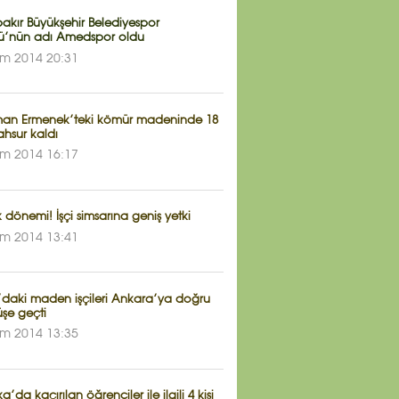
akır Büyükşehir Belediyespor
ü’nün adı Amedspor oldu
im 2014 20:31
an Ermenek’teki kömür madeninde 18
ahsur kaldı
im 2014 16:17
k dönemi! İşçi simsarına geniş yetki
im 2014 13:41
daki maden işçileri Ankara’ya doğru
şe geçti
im 2014 13:35
a’da kaçırılan öğrenciler ile ilgili 4 kişi