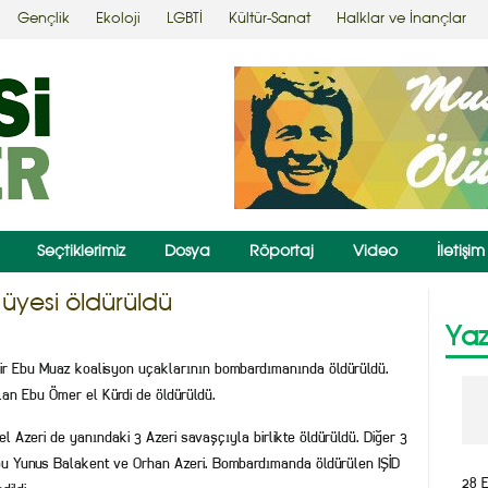
Gençlik
Ekoloji
LGBTİ
Kültür-Sanat
Halklar ve İnançlar
Seçtiklerimiz
Dosya
Röportaj
Video
İletişim
i üyesi öldürüldü
Yaz
 Emir Ebu Muaz koalisyon uçaklarının bombardımanında öldürüldü.
ılan Ebu Ömer el Kürdi de öldürüldü.
el Azeri de yanındaki 3 Azeri savaşçıyla birlikte öldürüldü. Diğer 3
 Ebu Yunus Balakent ve Orhan Azeri. Bombardımanda öldürülen IŞİD
28 E