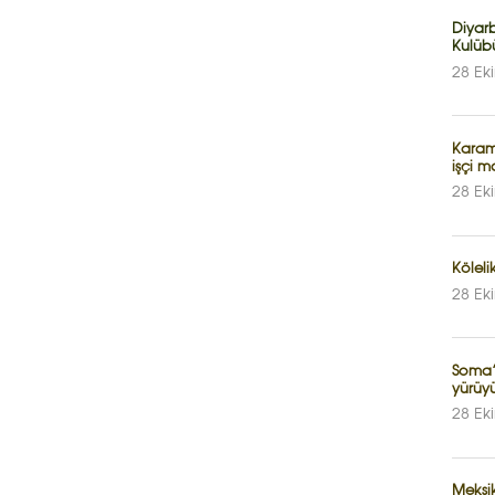
Diyarb
Kulüb
28 Ek
Karam
işçi m
28 Ek
Köleli
28 Ek
Soma’
yürüyü
28 Ek
Meksik