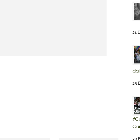
24 E
dal
23 E
#Cu
Cum
23 E