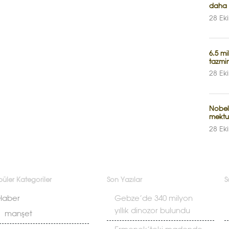
daha 
28 Ek
6.5 m
tazmin
28 Ek
Nobel
mekt
28 Ek
üler Kategoriler
Son Yazılar
S
Haber
Gebze’de 340 milyon
yıllık dinozor bulundu
manşet