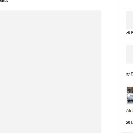
ildi.
28 E
27 E
Ak
25 E