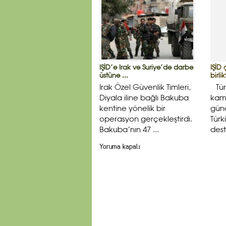
IŞİD’e Irak ve Suriye’de darbe
IŞİD 
üstüne ...
birli
Irak Özel Güvenlik Timleri,
Türk
Diyala iline bağlı Bakuba
kam
kentine yönelik bir
gün
operasyon gerçekleştirdi.
Türk
Bakuba’nın 47 ...
dest
Yoruma kapalı