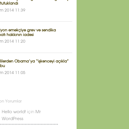
tutuklandı
im 2014 11:39
ilyon emekçiye grev ve sendika
atı hakkının iadesi
im 2014 11:20
lilerden Obama’ya “işkenceyi açıkla”
ubu
im 2014 11:05
on Yorumlar
Hello world!
için
Mr
WordPress