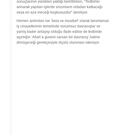
sonuçlarının yürekleri yaktığı belirtilirken, “Tedbirler
alınarak yapılan işlerde sorunların ortadan kalkacağı
veya en aza ineceği kuşkusuzdur” deniliyor.
Hemen ardından ise ‘bela ve musibet’ olarak tanımlanan
iş cinayetlerinin temelinde sorumsuz davranışlar ve
yanlış kader anlayışı olduğu ifade edilse de tedbirde
aşırılığın ‘Allah’a güveni sarsan bir davranış’ haline
dönüşeceği gerekçesiyle ölçülü olunması isteniyor.