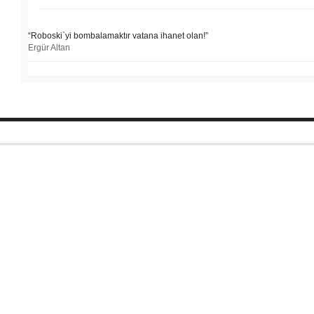
“Roboski`yi bombalamaktır vatana ihanet olan!”
Ergür Altan