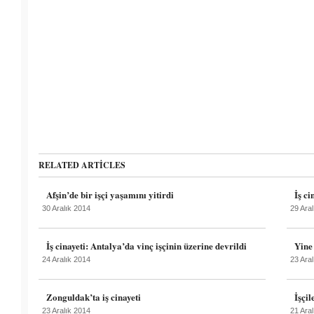
RELATED ARTICLES
Afşin’de bir işçi yaşamını yitirdi
İş ci
30 Aralık 2014
29 Ara
İş cinayeti: Antalya’da vinç işçinin üzerine devrildi
Yine 
24 Aralık 2014
23 Ara
Zonguldak’ta iş cinayeti
İşçi
23 Aralık 2014
21 Ara