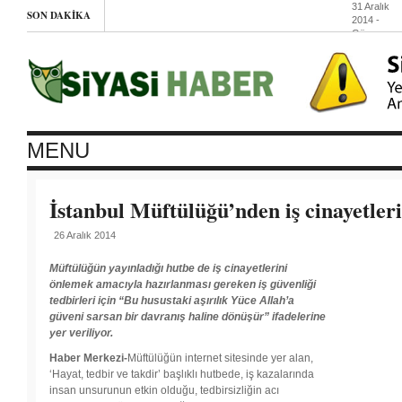
31 Aralık
SON DAKIKA
2014
-
Günay
Kubilay:
Sefalet
değil,
İnsanca
yaşayacak
ücret
31 Aralık
2014
-
MENU
Barış
Grubu
üyesi
yaşamını
İstanbul Müftülüğü’nden iş cinayetleri
yitirdi
31 Aralık
26 Aralık 2014
2014
-
Isparta’da
faşist
Müftülüğün yayınladığı hutbe de iş cinayetlerini
saldırılar
önlemek amacıyla hazırlanması gereken iş güvenliği
31
tedbirleri için “Bu husustaki aşırılık Yüce Allah’a
Aralık
güveni sarsan bir davranış haline dönüşür” ifadelerine
2014
-
DİSK-
yer veriliyor.
AR:
Asgari
Haber Merkezi-
Müftülüğün internet sitesinde yer alan,
ücretle
‘Hayat, tedbir ve takdir’ başlıklı hutbede, iş kazalarında
sefalete
insan unsurunun etkin olduğu, tedbirsizliğin acı
devam