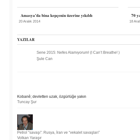
Amasya’da bina kepçenin üzerine yıkıldı
70 y
20 Aralık 2014
18 Ara
YAZILAR
Sene 2015: Nefes Alamıyorum! (I Can’t Breathe! )
Şule Can
Kobanê; devletten uzak, özgürlüğe yakın
Tuncay Şur
Petrol “savaşı”: Rusya, İran ve “vekalet savaşları”
Volkan Yaraşır