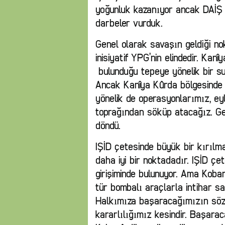
yoğunluk kazanıyor ancak DAİŞ ç
darbeler vurduk.
Genel olarak savaşın geldiği no
inisiyatif YPG’nin elindedir. Ka
bulunduğu tepeye yönelik bir sui
Ancak Kanîya Kûrda bölgesinde h
yönelik de operasyonlarımız, eyl
toprağından söküp atacağız. G
döndü.
IŞİD çetesinde büyük bir kırıl
daha iyi bir noktadadır. IŞİD çet
girişiminde bulunuyor. Ama Koban
tür bombalı araçlarla intihar sal
Halkımıza başaracağımızın sözü
kararlılığımız kesindir. Başara