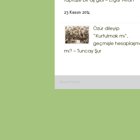
taptaze bir aş gibi – Ergür Altan
23 Kasım 2014
Özür dileyip
“Kurtulmak mı”,
geçmişle hesaplaşm
mı? – Tuncay Şur
Siyasi Haber