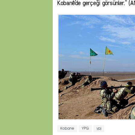
Kobanê’de gerçeği görsünler.” (A
Kobane
YPG
ypj