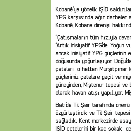
Kobanê’ye yönelik IŞİD saldırıla
YPG karşısında ağır darbeler
Kobanê, Kobane direnişi hakkında
‘‘Çatışmaların tüm hızıyla deva
“Artık inisiyatif YPG’de. Yoğun
ancak inisiyatif YPG güçlerinin 
doğusunda yoğunlaşıyor. Doğu’da 
çeteleri o hattan Mürşitpınar 
güçlerimiz çetelere geçit vermiy
güneyinden, Miştenur tepesi ve 
olarak havan atışı yapılıyor. Mi
Batı’da Til Şeir tarafında öneml
özgürleştirdik ve Til Şeir tepes
sağladık. Kent merkezinde asay
IŞİD çetelerini bir kaç sokak g