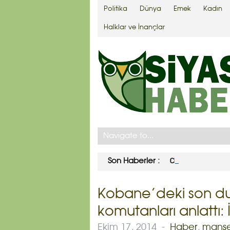
Politika
Dünya
Emek
Kadın
Halklar ve İnançlar
CHP seçim barajının 
Son Haberler :
Kobane’deki son d
komutanları anlattı: İ
Ekim 17, 2014
-
Haber
,
manş