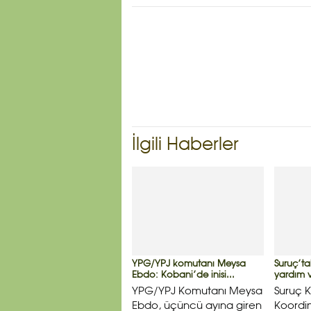
İlgili Haberler
YPG/YPJ komutanı Meysa
Suruç’tak
Ebdo: Kobani’de inisi...
yardım v
YPG/YPJ Komutanı Meysa
Suruç 
Ebdo, üçüncü ayına giren
Koordi