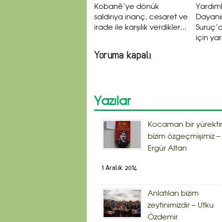
Kobanê’ye dönük
Yardım
saldırıya inanç, cesaret ve
Dayanı
irade ile karşılık verdikler...
Suruç’a
için yar
Yoruma kapalı
Yazılar
Kocaman bir yürekti
bizim özgeçmişimiz –
Ergür Altan
1 Aralık 2014
Anlatılan bizim
zeytinimizdir – Utku
Özdemir