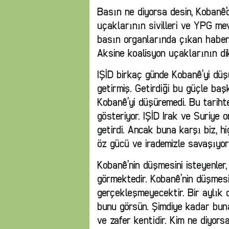
Basın ne diyorsa desin, Kobanê’d
uçaklarının sivilleri ve YPG mev
basın organlarında çıkan haberl
Aksine koalisyon uçaklarının di
IŞİD birkaç günde Kobanê’yi dü
getirmiş. Getirdiği bu güçle başk
Kobanê’yi düşüremedi. Bu tariht
gösteriyor. IŞİD Irak ve Suriye o
getirdi. Ancak buna karşı biz, 
öz gücü ve irademizle savaşıyor
Kobanê’nin düşmesini isteyenler,
görmektedir. Kobanê’nin düşmesi
gerçekleşmeyecektir. Bir aylık 
bunu görsün. Şimdiye kadar bun
ve zafer kentidir. Kim ne diyorsa 