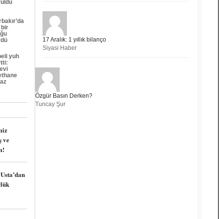
rüldü
rbakır’da
 bir
ğu
17 Aralık: 1 yıllık bilanço
rdü
Siyasi Haber
eli yuh
tti:
evi
ethane
az
Özgür Basın Derken?
Tuncay Şur
miz
ş ve
m!
 Usta’dan
rlük