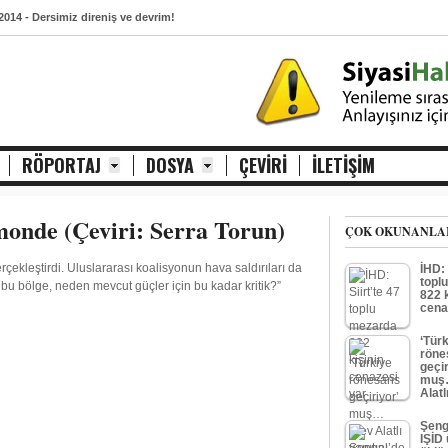
 2014
- Dersimiz direniş ve devrim!
2014
- Mimarlar Odası: Polis şiddeti kabul edilemez
2014
- TMMOB eylemine polis saldırısı
2014
- Ağla Küba ağla
RÖPORTAJ
DOSYA
ÇEVIRI
İLETİŞİM
monde (Çeviri: Serra Torun)
ÇOK OKUNANLA
rçekleştirdi. Uluslararası koalisyonun hava saldırıları da
İHD: 
topl
 bu bölge, neden mevcut güçler için bu kadar kritik?”
822 k
cena
‘Tür
röne
geçir
muş
Alat
Şeng
IŞİD 