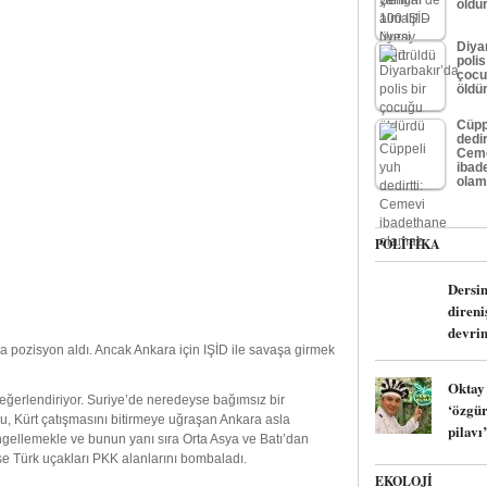
öldü
Diya
polis
çocu
öldü
Cüpp
dedir
Cem
ibad
olam
POLITIKA
Dersi
direni
devri
a pozisyon aldı. Ancak Ankara için IŞİD ile savaşa girmek
Oktay
eğerlendiriyor. Suriye’de neredeyse bağımsız bir
‘özgü
u, Kürt çatışmasını bitirmeye uğraşan Ankara asla
pilavı’
ngellemekle ve bunun yanı sıra Orta Asya ve Batı’dan
se Türk uçakları PKK alanlarını bombaladı.
EKOLOJI