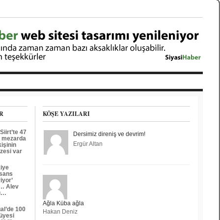
R
KÖŞE YAZILARI
Siirt’te 47
Dersimiz direniş ve devrim!
u mezarda
Ergür Altan
işinin
zesi var
kiye
sans
iyor’
… Alev
lı…
Ağla Küba ağla
al’de 100
Hakan Deniz
üyesi