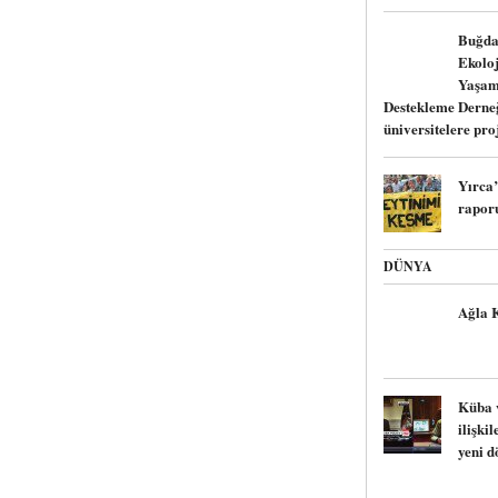
Buğda
Ekoloj
Yaşam
Destekleme Derne
üniversitelere pro
Yırca
raporu
DÜNYA
Ağla 
Küba 
ilişki
yeni 