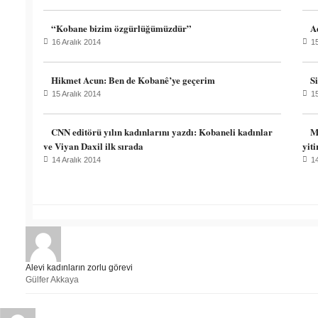
“Kobane bizim özgürlüğümüzdür”
A
16 Aralık 2014
15
Hikmet Acun: Ben de Kobanê’ye geçerim
Si
15 Aralık 2014
15
CNN editörü yılın kadınlarını yazdı: Kobaneli kadınlar
M
ve Viyan Daxil ilk sırada
yiti
14 Aralık 2014
14
Alevi kadınların zorlu görevi
Gülfer Akkaya