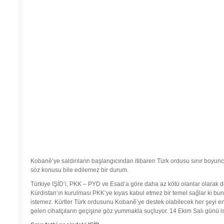
Kobanê’ye saldırıların başlangıcından itibaren Türk ordusu sınır boyunc
söz konusu bile edilemez bir durum.
Türkiye IŞİD’i, PKK – PYD ve Esad’a göre daha az kötü olanlar olarak d
Kürdistan’ın kurulması PKK’ye kıyas kabul etmez bir temel sağlar ki bun
istemez. Kürtler Türk ordusunu Kobanê’ye destek olabilecek her şeyi e
gelen cihatçıların geçişine göz yummakla suçluyor. 14 Ekim Salı günü i