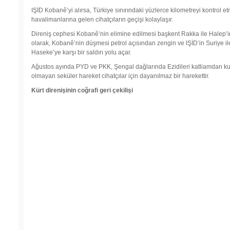
IŞİD Kobanê’yi alırsa, Türkiye sınırındaki yüzlerce kilometreyi kontrol etm
havalimanlarına gelen cihatçıların geçişi kolaylaşır.
Direniş cephesi Kobanê’nin elimine edilmesi başkent Rakka ile Halep’in
olarak, Kobanê’nin düşmesi petrol açısından zengin ve IŞİD’in Suriye ile I
Haseke’ye karşı bir saldırı yolu açar.
Ağustos ayında PYD ve PKK, Şengal dağlarında Ezidileri katliamdan kurta
olmayan seküler hareket cihatçılar için dayanılmaz bir harekettir.
Kürt direnişinin coğrafi geri çekilişi