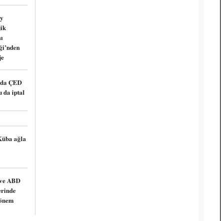
y
ik
ı
ği’nden
je
’da ÇED
 da iptal
Küba ağla
ve ABD
lerinde
dönem