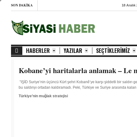
SON DAKIKA
18 Aralık
18 Aralık 
18 Aralık 
18 Aralık 
HABERLER
YAZILAR
SEÇTIKLERIMIZ
Kobane’yi haritalarla anlamak – Le 
”IŞİD Suriye’nin üçüncü Kürt şehri Kobanê’ye karşı şiddetli bir saldırı ge
bu saldırıyı ortadan kaldıramadı. Peki, Türkiye ve Suriye arasında kalan
Türkiye’nin muğlak stratejisi