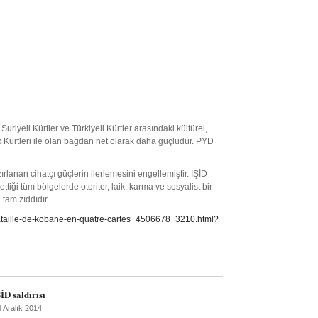
Suriyeli Kürtler ve Türkiyeli Kürtler arasındaki kültürel,
rak Kürtleri ile olan bağdan net olarak daha güçlüdür. PYD
rlanan cihatçı güçlerin ilerlemesini engellemiştir. IŞİD
tiği tüm bölgelerde otoriter, laik, karma ve sosyalist bir
tam zıddıdır.
bataille-de-kobane-en-quatre-cartes_4506678_3210.html?
İD saldırısı
 Aralık 2014