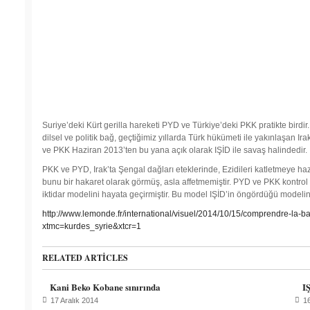
Suriye’deki Kürt gerilla hareketi PYD ve Türkiye’deki PKK pratikte birdir. 
dilsel ve politik bağ, geçtiğimiz yıllarda Türk hükümeti ile yakınlaşan I
ve PKK Haziran 2013’ten bu yana açık olarak IŞİD ile savaş halindedir.
PKK ve PYD, Irak’ta Şengal dağları eteklerinde, Ezidileri katletmeye hazı
bunu bir hakaret olarak görmüş, asla affetmemiştir. PYD ve PKK kontrol et
iktidar modelini hayata geçirmiştir. Bu model IŞİD’in öngördüğü modelin 
http://www.lemonde.fr/international/visuel/2014/10/15/comprendre-la-
xtmc=kurdes_syrie&xtcr=1
RELATED ARTICLES
Kani Beko Kobane sınırında
IŞ
17 Aralık 2014
16