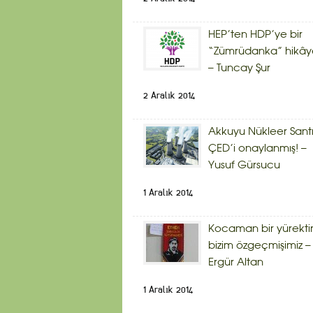
HEP’ten HDP’ye bir
“Zümrüdanka” hikây
– Tuncay Şur
2 Aralık 2014
Akkuyu Nükleer Sant
ÇED’i onaylanmış! –
Yusuf Gürsucu
1 Aralık 2014
Kocaman bir yürekti
bizim özgeçmişimiz –
Ergür Altan
1 Aralık 2014