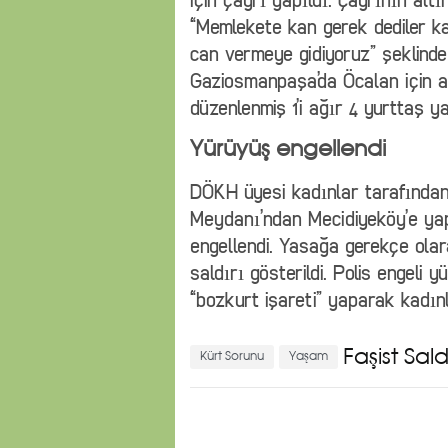
“Memlekete kan gerek dediler ka
can vermeye gidiyoruz” şeklinde 
Gaziosmanpaşa’da Öcalan için aç
düzenlenmiş 1’i ağır 4 yurttaş y
Yürüyüş engellendi
DÖKH üyesi kadınlar tarafından 
Meydanı’ndan Mecidiyeköy’e yap
engellendi. Yasağa gerekçe ola
saldırı gösterildi. Polis engeli 
“bozkurt işareti” yaparak kadınl
Faşist Sa
Kürt Sorunu
Yaşam