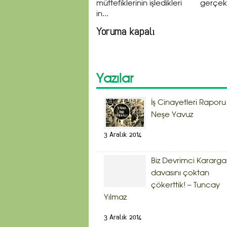
müttefiklerinin işledikleri
gerçekl
in...
Yoruma kapalı
Yazılar
İş Cinayetleri Raporu
Neşe Yavuz
3 Aralık 2014
Biz Devrimci Kararg
davasını çoktan
çökerttik! – Tuncay
Yılmaz
3 Aralık 2014