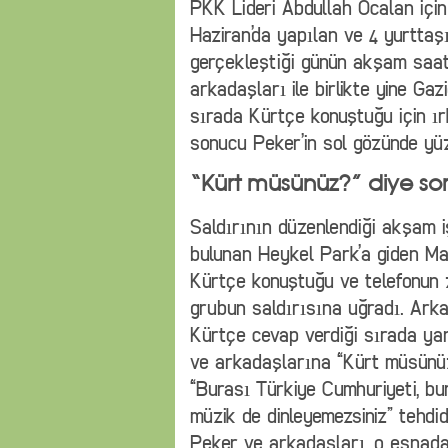
PKK Lideri Abdullah Öcalan içi
Haziran’da yapılan ve 4 yurttaş
gerçekleştiği günün akşam saatl
arkadaşları ile birlikte yine G
sırada Kürtçe konuştuğu için ır
sonucu Peker’in sol gözünde yü
“Kürt müsünüz?” diye s
Saldırının düzenlendiği akşam i
bulunan Heykel Park’a giden Ma
Kürtçe konuştuğu ve telefonun z
grubun saldırısına uğradı. Ark
Kürtçe cevap verdiği sırada yanl
ve arkadaşlarına “Kürt müsünüz
“Burası Türkiye Cumhuriyeti, b
müzik de dinleyemezsiniz” tehdid
Peker ve arkadaşları, o esnada