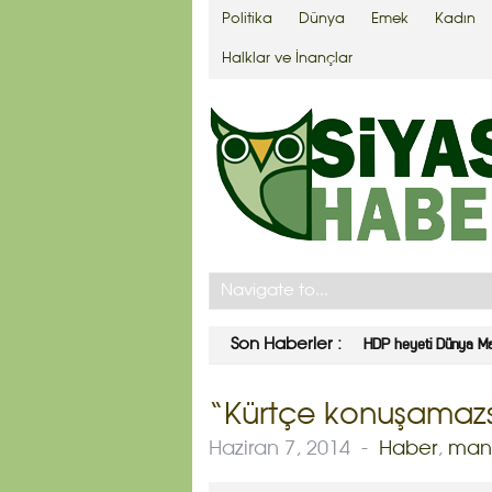
Politika
Dünya
Emek
Kadın
Halklar ve İnançlar
HDP heyeti Dünya Mad
Son Haberler :
“Kürtçe konuşamazsın
Haziran 7, 2014
-
Haber
,
man