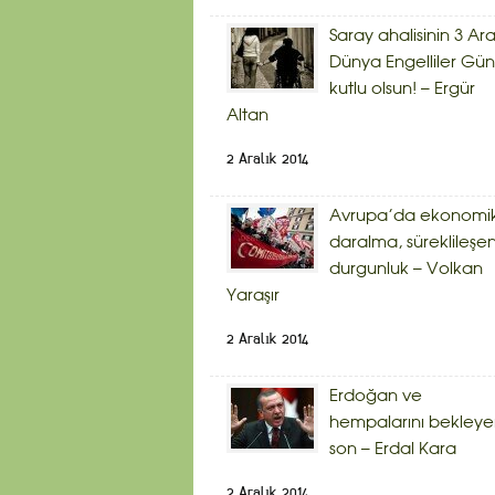
Saray ahalisinin 3 Ara
Dünya Engelliler Gü
kutlu olsun! – Ergür
Altan
2 Aralık 2014
Avrupa’da ekonomi
daralma, süreklileşe
durgunluk – Volkan
Yaraşır
2 Aralık 2014
Erdoğan ve
hempalarını bekley
son – Erdal Kara
2 Aralık 2014