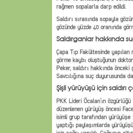
rağmen sopalarla darp edildi.
Saldırı sırasında sopayla gözün
gözünde yüzde 40 oranında görm
Saldırganlar hakkında s
Çapa Tıp Fakültesinde yapılan
görme kaybı oluştuğunun doktor
Peker, saldırı hakkında öncek
Savcılığına suç duyurusunda da
Şişli yürüyüşü için saldırı ç
PKK Lideri Öcalan’ın özgürlüğü 
düzenlenen yürüyüş öncesi Fac
isimli grup tarafından yürüyüşe 
yaptığı paylaşımlarda yürüyüşün
için çağrı yapıldı. Çağrının alt