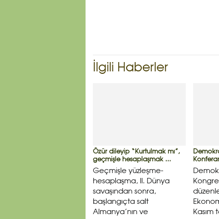
İlgili Haberler
Özür dileyip “Kurtulmak mı”,
Demokra
geçmişle hesaplaşmak ...
Konferan
Geçmişle yüzleşme-
Demokr
hesaplaşma, II. Dünya
Kongres
savaşından sonra,
düzenl
başlangıçta salt
Ekonom
Almanya’nın ve
Kasım t