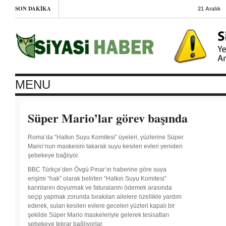
SON DAKIKA
21 Aralık
2014
-
Asgari
ücretlinin
ekmeği
MENU
küçüldü
21 Aralık
Süper Mario’lar görev başında
2014
-
Siyah
gerillaların
Roma’da “Halkın Suyu Komitesi” üyeleri, yüzlerine Süper
intikamı
Mario’nun maskesini takarak suyu kesilen evleri yeniden
21 Aralık
şebekeye bağlıyor.
2014
-
Maraş’ta
BBC Türkçe’den Övgü Pınar’ın haberine göre suya
OHAL
var
erişimi “hak” olarak belirten “Halkın Suyu Komitesi”
21 Aralık
karınlarını doyurmak ve faturalarını ödemek arasında
2014
-
seçip yapmak zorunda bırakılan ailelere özellikle yardım
‘Yolsuzluk
ederek, suları kesilen evlere geceleri yüzleri kapalı bir
yapanın
şekilde Süper Mario maskeleriyle gelerek tesisatları
kolunu
kopartırız’
şebekeye tekrar bağlıyorlar.