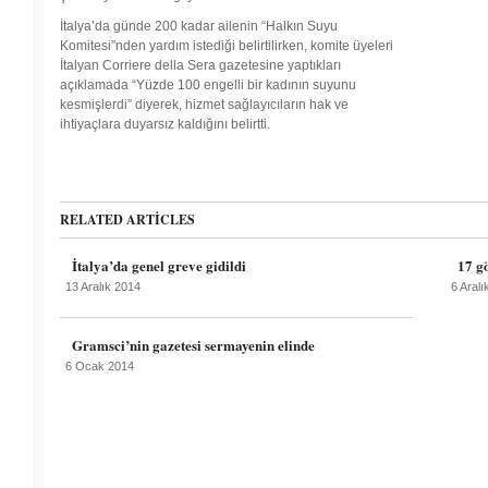
İtalya’da günde 200 kadar ailenin “Halkın Suyu
Komitesi”nden yardım istediği belirtilirken, komite üyeleri
İtalyan Corriere della Sera gazetesine yaptıkları
açıklamada “Yüzde 100 engelli bir kadının suyunu
kesmişlerdi” diyerek, hizmet sağlayıcıların hak ve
ihtiyaçlara duyarsız kaldığını belirtti.
RELATED ARTICLES
İtalya’da genel greve gidildi
17 g
13 Aralık 2014
6 Aralı
Gramsci’nin gazetesi sermayenin elinde
6 Ocak 2014