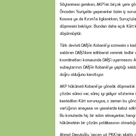
Söylenmesi gereken, AKP’nin birçok yere gös
Önceden ‘Suriye’de yaşananlar bizim iç sorunu
Kosova ya da Kırım’la ilgilenirken, Suruçlul
düşmesini bekliyor. Bundan daha açık Kürt ka
düşürmüştür.
Türk devleti DAİŞ’in Kobanê’yi ezmesini o ka
saldıran DAİŞ’lilere istihbarat vererek tedbir
koordinatları konusunda DAİŞ’i uyarmasını ABD’
subaylarının DAİŞ’in Kobanê’ye yaptığı saldır
doğru olduğunu kanıtlıyor.
AKP hükümeti Kobanê’ye yönelik düşmanlık p
çözüm süreci var, süreç iyi gidiyor sözlerin
kastedilen Kürt sorunuysa, o zaman bu yönde
varlığının anayasa ve yasalarda kabul edilme
Bu konularda hiç bir adım atmayanlar, hangi
hükümetinin bir çözüm politikasının olmadığı
Ahmet Davutoğlu ‘geçen yıl PKK’nin silahlı 