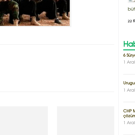
büt
22 
Hab
6 Sür
1 Ara
Urugua
1 Ara
CHP Mi
çözüm
1 Ara