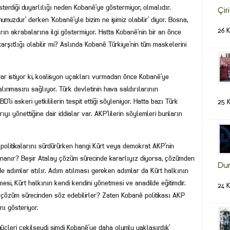
terdiği duyarlılığı neden Kobanê’ye göstermiyor, olmalıdır.
Çir
muzdur’ derken ‘Kobanê’yle bizim ne işimiz olabilir’ diyor. Bosna,
26 
arın akrabalarına ilgi göstermiyor. Hatta Kobanê’nin bir an önce
rşıtlığı olabilir mi? Aslında Kobanê Türkiye’nin tüm maskelerini
dar istiyor ki, koalisyon uçakları vurmadan önce Kobanê’ye
 alınmasını sağlıyor. Türk devletinin hava saldırılarının
li askeri yetkililerin tespit ettiği söyleniyor. Hatta bazı Türk
25 
ıyı yönettiğine dair iddialar var. AKP’lilerin söylemleri bunların
olitikalarını sürdürürken hangi Kürt veya demokrat AKP’nin
e inanır? Beşir Atalay çözüm sürecinde kararlıyız diyorsa, çözümden
Du
 adımlar atılır. Adım atılması gereken adımlar da Kürt halkının
si, Kürt halkının kendi kendini yönetmesi ve anadilde eğitimdir.
24 
 çözüm sürecinden söz edebilirler? Zaten Kobanê politikası AKP
nı gösteriyor.
güçleri çekilseydi şimdi Kobanê’ye daha olumlu yaklaşırdık’