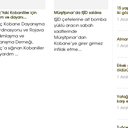
15 yaş
’taki Kobanililer için
Mürşitpınar’da IŞİD saldırısı
iki gö
ım ve dayanı...
IŞİD çetelerine ait bomba
1 Ara
uç Kobane Dayanışma
yüklü aracın sabah
rdinasyonu ve Rojava
saatlerinde
dımlaşma ve
Mürşitpınar’dan
Alman
anışma Derneği,
Kobane’ye girer girmez
1 Ara
ç’a sığınan Kobaniller
infilak etme...
 yardım ...
Erkek 
öldür
1 Ara
Yatağa
karşı
1 Ara
Tuğçe 