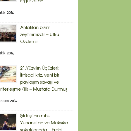
Ergür Altan
alık 2014
Anlatılan bizim
zeytinimizdir – Utku
Özdemir
alık 2014
21.Yüzyılın Üçüzleri:
İktisadi kriz, yeni bir
paylaşım savaşı ve
riterleşme (III) – Mustafa Durmuş
Kasım 2014
Şili Kışı’nın ruhu
Yunanistan ve Meksika
sokaklarında – Erdal