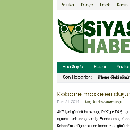
Politika
Dünya
Emek
Kadın
Ana Sayfa
Haber
Yazılar
Son Haberler :
Kocaman bir yür
Kobane maskeleri düşürü
Ekim 21, 2014
-
Seçtiklerimiz
,
sürmanşet
AKP işini gücünü bırakmış, ‘PKK’yle DAİŞ ay
aynıdır’ biçimine çevirmiş. Bunda amaç Kobanê
Kobanê’nin düşmesini ne kadar canı gönülden 