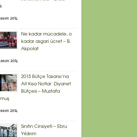
ik
Kasım 2014
Ne kadar mücadele, o
kadar asgari ücret – B.
Akpolat
Kasım 2014
2015 Bütçe Tasarısı’na
Ait Kısa Notlar: Diyanet
Bütçesi – Mustafa
rmuş
Kasım 2014
Sınıfın Cinsiyeti – Ebru
Yıldırım