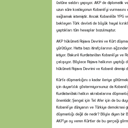
üstüne saldırı yapıyor. AKP de diplomatik ve
uzun süre koalisyonun Kobanê’yi vurmasını en
sağlamak istemiştir. Ancak Kobanê’de YPG ve
bekleyen Türk devleti de büyük hayal kırık
yaptıkları tüm hesaplar bozulmuştur.
AKP hükümeti Rojava Devrimi ve Kürt düşmanl
yürütüyor. Hatta bazı itirafçılarının ağzınd
istiyor. Bakurê Kurdistan’dan Kobanê’ye ve R
çalışıyor. Böylece Rojava halkının yaptığı
hükümeti Rojava Devrimi ve Kobanê direnişi 
Kürt’e düşmanlığını o kadar ileriye götürmek
için duyarlılık göstermiyorsunuz da Kobanê
Kurdistan’daki halkın akrabalarına düşmanlığ
önemlidir; Şengal için Tel Afer için de bu duy
Kobanê’ye dünyanın ve Türkiye demokrasi güçl
düşmanlığı değil de nedir? Böyle diyen bir 
AKP’ye oy veren Kürtler de bu gerçeği görme