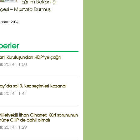
Eğitim Bakanlığı
çesi – Mustafa Durmuş
Kasım 2014
erler
yani kuruluşundan HDP’ye çağrı
lık 2014 11:50
y’da sol 3. kez seçimleri kazandı
lık 2014 11:41
lletvekili İlhan Cihaner: Kürt sorununun
üne CHP de dahil olmalı
lık 2014 11:29