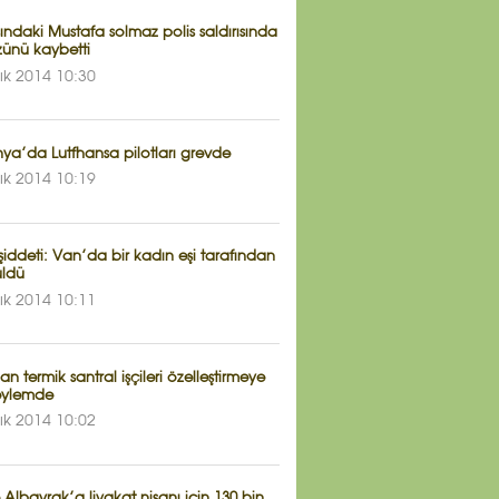
ındaki Mustafa solmaz polis saldırısında
zünü kaybetti
lık 2014 10:30
ya’da Lutfhansa pilotları grevde
lık 2014 10:19
şiddeti: Van’da bir kadın eşi tarafından
üldü
lık 2014 10:11
n termik santral işçileri özelleştirmeye
 eylemde
lık 2014 10:02
Albayrak’a liyakat nişanı için 130 bin