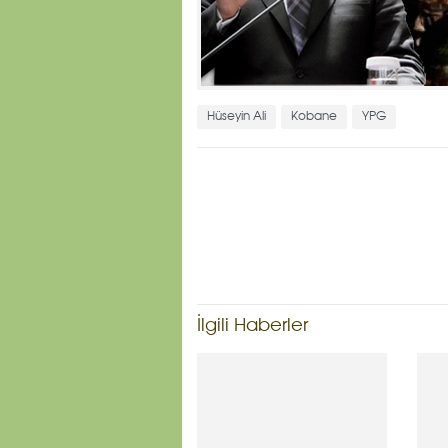
Hüseyin Ali
Kobane
YPG
İlgili Haberler