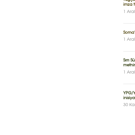
imza 
1 Ara
Soma’
1 Ara
Sırrı 
metnin
1 Ara
YPG/Y
inisiy
30 Ka