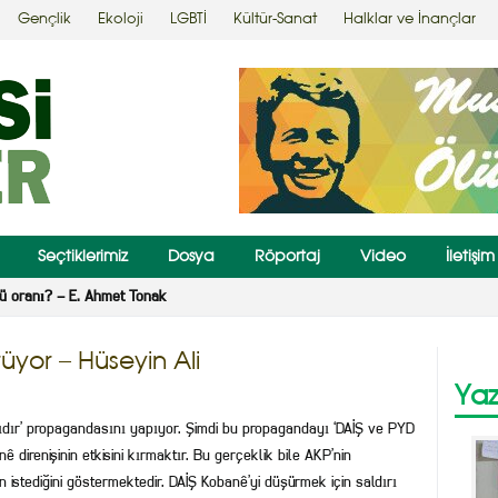
Gençlik
Ekoloji
LGBTİ
Kültür-Sanat
Halklar ve İnançlar
Seçtiklerimiz
Dosya
Röportaj
Video
İletişim
ektir bizim özgeçmişimiz – Ergür Altan
yor – Hüseyin Ali
Yaz
nıdır’ propagandasını yapıyor. Şimdi bu propagandayı ‘DAİŞ ve PYD
 direnişinin etkisini kırmaktır. Bu gerçeklik bile AKP’nin
istediğini göstermektedir. DAİŞ Kobanê’yi düşürmek için saldırı