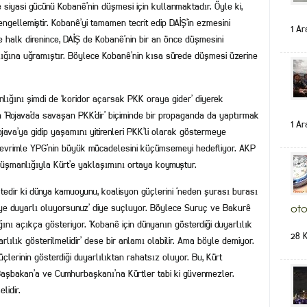
 siyasi gücünü Kobanê’nin düşmesi için kullanmaktadır. Öyle ki,
gellemiştir. Kobanê’yi tamamen tecrit edip DAİŞ’in ezmesini
1 Ar
 halk direnince, DAİŞ de Kobanê’nin bir an önce düşmesini
lığına uğramıştır. Böylece Kobanê’nin kısa sürede düşmesi üzerine
ığını şimdi de ‘koridor açarsak PKK oraya gider’ diyerek
an ‘Rojava’da savaşan PKK’dir’ biçiminde bir propaganda da yaptırmak
1 Ar
ojava’ya gidip yaşamını yitirenleri PKK’li olarak göstermeye
 devrimle YPG’nin büyük mücadelesini küçümsemeyi hedefliyor. AKP
düşmanlığıyla Kürt’e yaklaşımını ortaya koymuştur.
tedir ki dünya kamuoyunu, koalisyon güçlerini ‘neden şurası burası
’ye duyarlı oluyorsunuz’ diye suçluyor. Böylece Suruç ve Bakurê
oto
ını açıkça gösteriyor. ‘Kobanê için dünyanın gösterdiği duyarlılık
28 
arlılık gösterilmelidir’ dese bir anlamı olabilir. Ama böyle demiyor.
erinin gösterdiği duyarlılıktan rahatsız oluyor. Bu, Kürt
Başbakan’a ve Cumhurbaşkanı’na Kürtler tabi ki güvenmezler.
lidir.