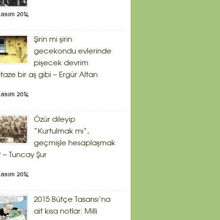
Kasım 2014
Şirin mi şirin
gecekondu evlerinde
pişecek devrim
taze bir aş gibi – Ergür Altan
Kasım 2014
Özür dileyip
“Kurtulmak mı”,
geçmişle hesaplaşmak
 – Tuncay Şur
Kasım 2014
2015 Bütçe Tasarısı’na
ait kısa notlar: Milli