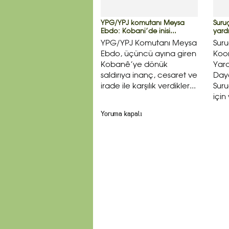
YPG/YPJ komutanı Meysa
Suruç
Ebdo: Kobani’de inisi...
yard
YPG/YPJ Komutanı Meysa
Sur
Ebdo, üçüncü ayına giren
Koo
Kobanê’ye dönük
Yar
saldırıya inanç, cesaret ve
Day
irade ile karşılık verdikler...
Suru
için
Yoruma kapalı