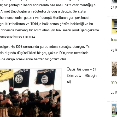
ir, bir şantajdır. İnsani sorunlarda bile nasıl bir tüccar mantığıyla
23 
 Ahmet Davutoğlu’nun söylediği de doğru değildir. Gerillalar
ehenneme kadar yolları var’ demişti. Gerillanın geri çekilmesi
ştı. Kürt halkının ve Türkiye halklarının çözüm beklediği ve bu
 dönemde herhangi bir adım atmayan hükümetin şimdi ‘geri çekilme
demesine kimse inanmaz.
tap
ediyor. Hiç Kürt sorununda şu bu adımı atacağız demiyor. Ya
23 
lsin dışında düşündükleri bir şey yoktur. Dünyanın neresinde
 de dünya örneklerine benzer bir çözüm olur.
(Özgür Gündem – 21
Ekim 2014 – Hüseyin
Ali)
mı?
22 