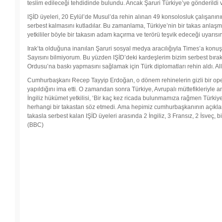
teslim edileceği tehdidinde bulundu. Ancak Şaruri Türkiye’ye gönderildi 
Desteklem
Derneği’nd
IŞİD üyeleri, 20 Eylül’de Musul’da rehin alınan 49 konsolosluk çalışanının
üniversitele
serbest kalmasını kutladılar. Bu zamanlama, Türkiye’nin bir takas anlaşması
proje
yetkililer böyle bir takasın adam kaçırma ve terörü teşvik edeceği uyarıs
Irak’ta olduğuna inanılan Şaruri sosyal medya aracılığıyla Times’a konuştu
Sayısını bilmiyorum. Bu yüzden IŞİD’deki kardeşlerim bizim serbest bır
Ordusu’na baskı yapmasını sağlamak için Türk diplomatları rehin aldı. Al
Cumhurbaşkanı Recep Tayyip Erdoğan, o dönem rehinelerin gizli bir opera
yapıldığını ima etti. O zamandan sonra Türkiye, Avrupalı müttefikleriyle a
İngiliz hükümet yetkilisi, ‘Bir kaç kez ricada bulunmamıza rağmen Türkiy
herhangi bir takastan söz etmedi. Ama hepimiz cumhurbaşkanının açıklama
takasla serbest kalan IŞİD üyeleri arasında 2 İngiliz, 3 Fransız, 2 İsveç
(BBC)