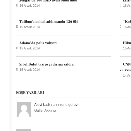
16 Aralık 2014
16 Ar
Taliban’ın okul saldırısında 126 ölü
“Kob
16 Aralık 2014
16 Ar
Adana’da polis vahşeti
Hikm
15 Aralık 2014
15 Ar
Sibel Bulut taziye çadırına saldırı
CNN 
ve Viy
15 Aralık 2014
14 Ar
KÖŞE YAZILARI
Alevi kadınların zorlu görevi
Gülfer Akkaya