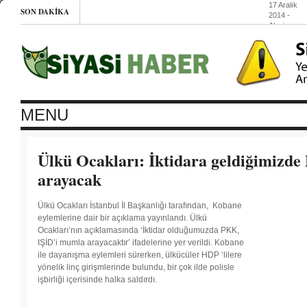
17 Aralık
SON DAKIKA
2014
-
Alevi
kadınların
zorlu
görevi
17 Aralık
2014
- Tek
Yumrukçula
karakolda
16 Aralık
MENU
2014
-
Kadınların
yüzde
26’sı
Ülkü Ocakları: İktidara geldiğimizd
çocuk
yaşta
arayacak
evlendirildi
16
Aralık
Ülkü Ocakları İstanbul İl Başkanlığı tarafından, Kobane
2014
-
eylemlerine dair bir açıklama yayınlandı. Ülkü
Pınar
Ocakları’nın açıklamasında ‘İktidar olduğumuzda PKK,
Selek
davası
IŞİD’i mumla arayacaktır’ ifadelerine yer verildi. Kobane
19
ile dayanışma eylemleri sürerken, ülkücüler HDP ‘lilere
Aralıkta
yönelik linç girişmlerinde bulundu, bir çok ilde polisle
işbirliği içerisinde halka saldırdı.