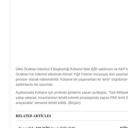
Ülkü Ocakları İstanbul İl Başkanlığı Kobane’deki IŞİD saldırısını ve AKP’ni
Ocakları’nın internet sitesinde Ahmet Yiğit Yıldırım imzasıyla dün yayınlan
provası’ olarak nitelendirildi. Kobane’de yaşananları iki ‘terör’ örgütünün
saldırılarını ise savundu.
Açıklamada Kobane için protesto gösterisi yapan yurttaşlar, ‘Türk Milliyetç
yakıp-yıkarak; insanlarımızı tehdit ederek propaganda yapan PKK terör 
arayacaktır’ denerek tehdit edildi. (Birgün)
RELATED ARTICLES
Şengal’de 100 IŞİD üyesi öldürüldü
IŞİD 