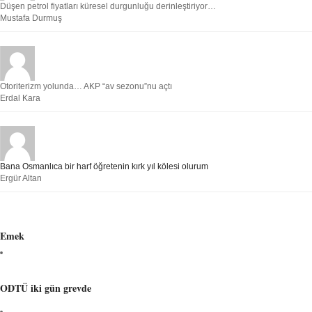
Düşen petrol fiyatları küresel durgunluğu derinleştiriyor…
Mustafa Durmuş
Otoriterizm yolunda… AKP “av sezonu”nu açtı
Erdal Kara
Bana Osmanlıca bir harf öğretenin kırk yıl kölesi olurum
Ergür Altan
Emek
ODTÜ iki gün grevde