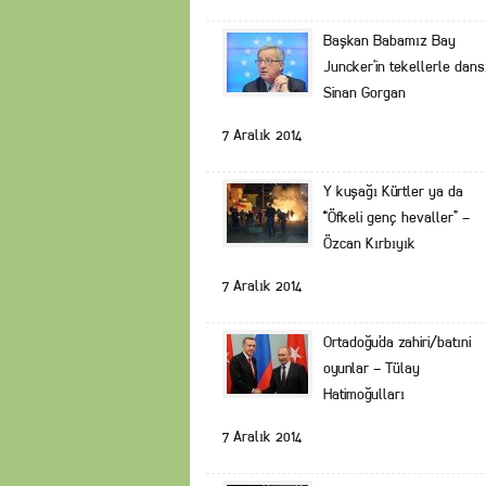
Başkan Babamız Bay
Juncker’in tekellerle dans
Sinan Gorgan
7 Aralık 2014
Y kuşağı Kürtler ya da
“Öfkeli genç hevaller” –
Özcan Kırbıyık
7 Aralık 2014
Ortadoğu’da zahiri/batıni
oyunlar – Tülay
Hatimoğulları
7 Aralık 2014