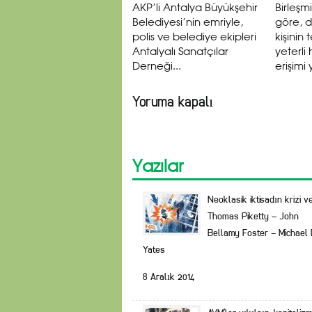
AKP’li Antalya Büyükşehir
Birleşmi
Belediyesi’nin emriyle,
göre, 
polis ve belediye ekipleri
kişinin
Antalyalı Sanatçılar
yeterli 
Derneği...
erişimi 
Yoruma kapalı
Yazılar
Neoklasik iktisadın krizi v
Thomas Piketty – John
Bellamy Foster – Michael 
Yates
8 Aralık 2014