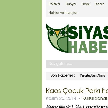
Politika
Dünya
Emek
Kadın
Halklar ve İnançlar
Yargıtay’dan Ahmet 
Son Haberler :
Kaos Çocuk Parkı 
Kasım 25, 2014
-
Kültür Sanat
Kendilerini, 2+1 mağar