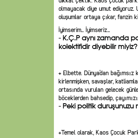
dikkat çektik. Kaos çocuk parkı
olmayacak diye umut ediyoruz. 
oluşumlar ortaya çıkar, fanzin kit
İyimserim… İyimseriz…
- K.Ç.P aynı zamanda pol
kolektifidir diyebilir miyiz?
+ Elbette. Dünya’dan bağımsız 
kirlenmişken, savaşlar, katliamla
ortasında vurulan gelecek günl
böceklerden bahsedip, çayımız
- Peki politik duruşunuzu 
+Temel olarak, Kaos Çocuk Parkı