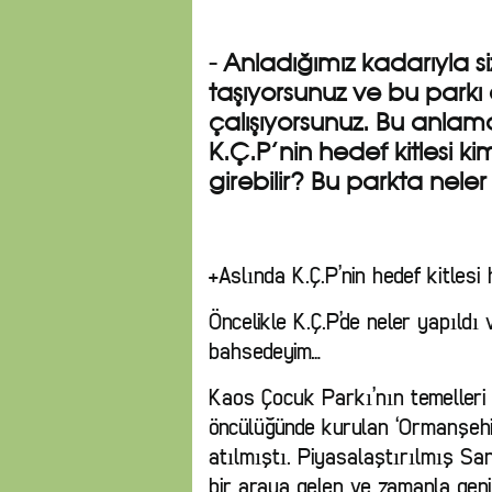
- Anladığımız kadarıyla 
taşıyorsunuz ve bu parkı
çalışıyorsunuz. Bu anlamd
K.Ç.P’nin hedef kitlesi ki
girebilir? Bu parkta neler
+Aslında K.Ç.P’nin hedef kitlesi 
Öncelikle K.Ç.P’de neler yapıldı 
bahsedeyim…
Kaos Çocuk Parkı’nın temelleri
öncülüğünde kurulan ‘Ormanşehir’
atılmıştı. Piyasalaştırılmış Sa
bir araya gelen ve zamanla geniş