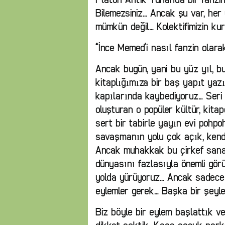
Bilemezsiniz… Ancak şu var, her
mümkün değil… Kolektifimizin k
“İnce Memed’i nasıl fanzin olar
Ancak bugün, yani bu yüz yıl, b
kitaplığımıza bir baş yapıt yaz
kapılarında kaybediyoruz… Seri
oluşturan o popüler kültür, kita
sert bir tabirle yayın evi pohpo
savaşmanın yolu çok açık, kendi 
Ancak muhakkak bu çirkef sanat
dünyasını fazlasıyla önemli gör
yolda yürüyoruz… Ancak sadece F
eylemler gerek… Başka bir şeyl
Biz böyle bir eylem başlattık ve