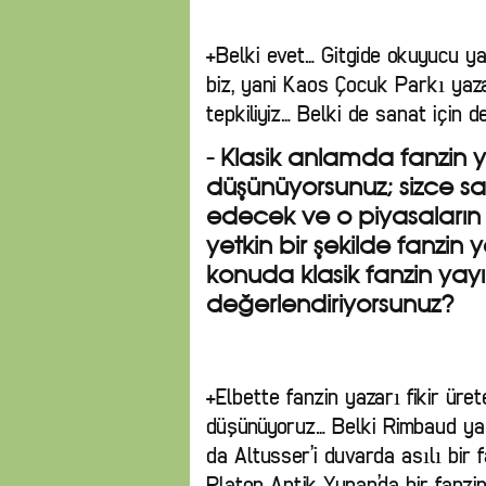
+Belki evet… Gitgide okuyucu yani
biz, yani Kaos Çocuk Parkı yazar
tepkiliyiz… Belki de sanat için d
- Klasik anlamda fanzin 
düşünüyorsunuz; sizce san
edecek ve o piyasaların
yetkin bir şekilde fanzi
konuda klasik fanzin yayın
değerlendiriyorsunuz?
+Elbette fanzin yazarı fikir üret
düşünüyoruz… Belki Rimbaud yaşa
da Altusser’i duvarda asılı bir f
Platon Antik Yunan’da bir fanzi