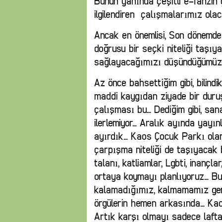
Bunun yanında çeşitli e-fanzin 
ilgilendiren çalışmalarımız ola
Ancak en önemlisi, Son dönemde
doğrusu bir seçki niteliği taşı
sağlayacağımızı düşündüğümüz 
Az önce bahsettiğim gibi, bilind
maddi kaygıdan ziyade bir duruş
çalışması bu… Dediğim gibi, sa
ilerlemiyor… Aralık ayında yayı
ayırdık… Kaos Çocuk Parkı olara
çarpışma niteliği de taşıyacak
talanı, katliamlar, Lgbti, inançl
ortaya koymayı planlıyoruz… B
kalamadığımız, kalmamamız ger
örgülerin hemen arkasında… Kao
Artık karşı olmayı sadece lafta 