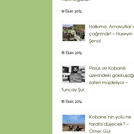
19 Ekim 2014
Halkıma, Arnavutlar’
çağrımdır! – Hüseyin
Şenol
18 Ekim 2014
Pirsûs ve Kobanê
üzerindeki gökkuşağ
zaferi müjdeliyor –
Tuncay Şur
18 Ekim 2014
Kobane’nin yolu ne
tarafa düşecek? –
Ömer Gül