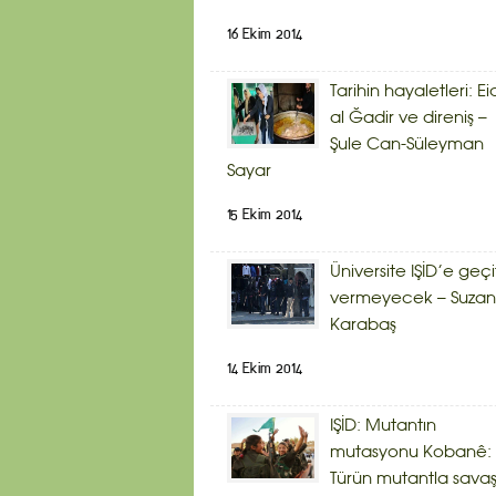
16 Ekim 2014
Tarihin hayaletleri: Ei
al Ğadir ve direniş –
Şule Can-Süleyman
Sayar
15 Ekim 2014
Üniversite IŞİD’e geçi
vermeyecek – Suzan
Karabaş
14 Ekim 2014
IŞİD: Mutantın
mutasyonu Kobanê:
Türün mutantla savaş