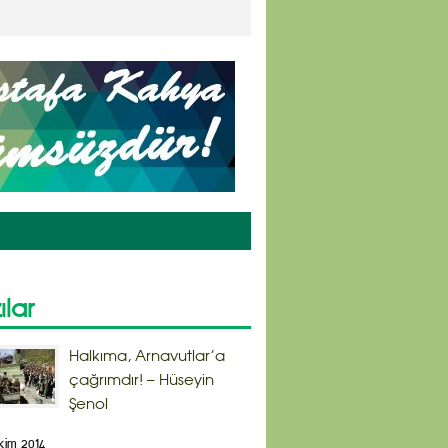
ılar
Halkıma, Arnavutlar’a
çağrımdır! – Hüseyin
Şenol
kim 2014