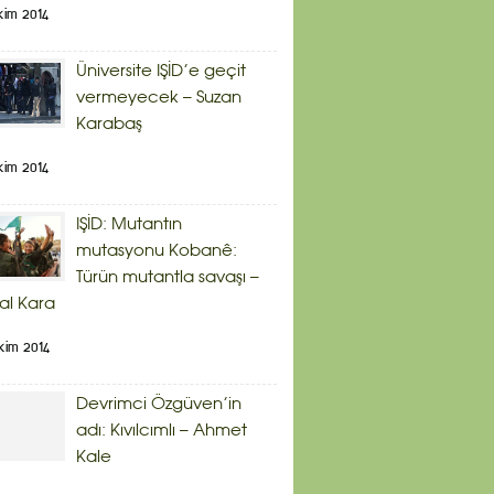
kim 2014
Üniversite IŞİD’e geçit
vermeyecek – Suzan
Karabaş
kim 2014
IŞİD: Mutantın
mutasyonu Kobanê:
Türün mutantla savaşı –
al Kara
kim 2014
Devrimci Özgüven’in
adı: Kıvılcımlı – Ahmet
Kale