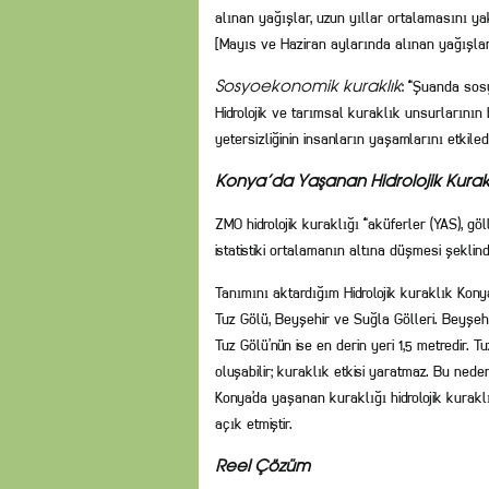
alınan yağışlar, uzun yıllar ortalamasını y
[Mayıs ve Haziran aylarında alınan yağışlar]
: “Şuanda sos
Sosyoekonomik kuraklık
Hidrolojik ve tarımsal kuraklık unsurlarının b
yetersizliğinin insanların yaşamlarını etkil
Konya’da Yaşanan Hidrolojik Kurakl
ZMO hidrolojik kuraklığı “aküferler (YAS), gö
istatistiki ortalamanın altına düşmesi şekli
Tanımını aktardığım Hidrolojik kuraklık Ko
Tuz Gölü, Beyşehir ve Suğla Gölleri. Beyşehir
Tuz Gölü’nün ise en derin yeri 1,5 metredir. 
oluşabilir; kuraklık etkisi yaratmaz. Bu nede
Konya’da yaşanan kuraklığı hidrolojik kurakl
açık etmiştir.
Reel Çözüm