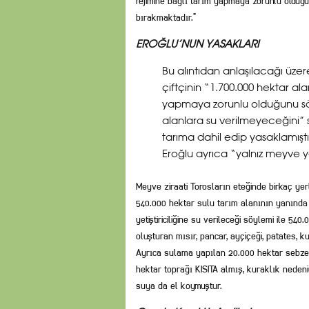
rejimine bağlı tarım yapmaya zorunlu olduğu
bırakmaktadır.”
EROĞLU’NUN YASAKLARI
Bu alıntıdan anlaşılacağı üze
çiftçinin “1.700.000 hektar ala
yapmaya zorunlu olduğunu sö
alanlara su verilmeyeceğini” s
tarıma dahil edip yasaklamıştı
Eroğlu ayrıca “yalnız meyve yet
Meyve ziraati Torosların eteğinde birkaç yer
540.000 hektar sulu tarım alanının yanında ç
yetiştiriciliğine su verileceği söylemi ile 54
oluşturan mısır, pancar, ayçiçeği, patates, k
Ayrıca sulama yapılan 20.000 hektar sebze
hektar toprağı KISITA almış, kuraklık neden
suya da el koymuştur.