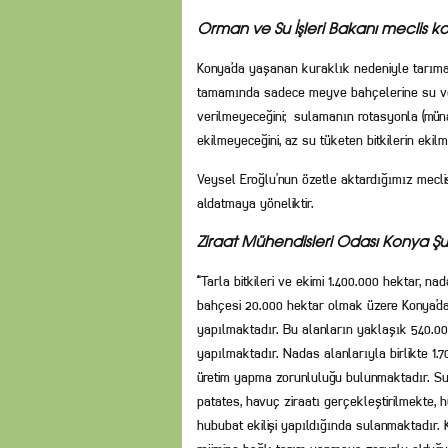
Orman ve Su İşleri Bakanı meclis k
Konya’da yaşanan kuraklık nedeniyle tarıma k
tamamında sadece meyve bahçelerine su veri
verilmeyeceğini; sulamanın rotasyonla (münave
ekilmeyeceğini, az su tüketen bitkilerin eki
Veysel Eroğlu’nun özetle aktardığımız mecli
aldatmaya yöneliktir.
Ziraat Mühendisleri Odası Konya Ş
“Tarla bitkileri ve ekimi 1.400.000 hektar, 
bahçesi 20.000 hektar olmak üzere Konya’da 
yapılmaktadır. Bu alanların yaklaşık 540.00
yapılmaktadır. Nadas alanlarıyla birlikte 1.
üretim yapma zorunluluğu bulunmaktadır. Sul
patates, havuç ziraatı gerçekleştirilmekte
hububat ekilişi yapıldığında sulanmaktadır. 