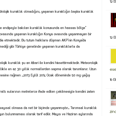
12 E
olojik kuraklık olmadığını, yaşanan kuraklığın başka kuraklık
ve endişeyle bakılan kuraklık konusunda en hassas bölge”
 ovasında yaşanan kuraklığın Konya ovasında yaşanmayan bir
12 E
iddia etmektedir. Bu tutum halklara düşman AKP’nin Konya’da
ediği gibi Türkiye genelinde yaşanan kuraklıklarla da
lojik kuraklık şu an itibari ile kendini hissettirmektedir. Meteorolojik
ellikle en az 30 yıllık normallerden sapma olarak tanımlanır. Uzun
ese
şmesine rağmen …2013 Eylül 2014 Ocak döneminde 50 mg yağış
10 E
eraltı sularının metrelerce ifade edilen çekilmesiyle kendini zaten
n sayısal olmasa da net bir biçimde yaşanmıştır… Tarımsal kuraklık
zin
suyun bulunmaması olarak tarif edilir. Mayıs ve Haziran aylarında