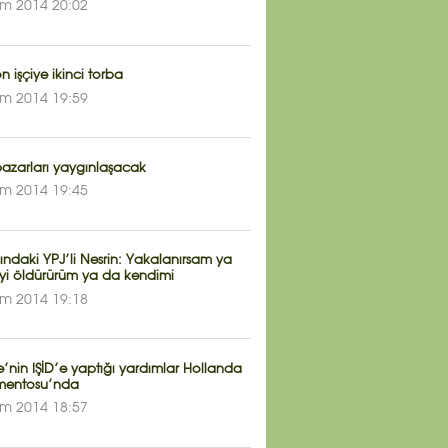
im 2014 20:02
n işçiye ikinci torba
im 2014 19:59
pazarları yaygınlaşacak
im 2014 19:45
ındaki YPJ’li Nesrin: Yakalanırsam ya
iyi öldürürüm ya da kendimi
im 2014 19:18
e’nin IŞİD’e yaptığı yardımlar Hollanda
mentosu’nda
im 2014 18:57