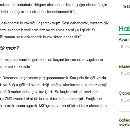
akalasa da hububatın ihtiyacı olan dönemlerde yağış olmadığı için
10 E
etkili yağışlar olarak değerlendirilmemektir”.
yoekonomik kuraklığı yaşamaktayız. Sosyoekonomik, Meteorolojik,
Hab
azı ekonomik malların arz ve talebine etkisiyle ilgilidir. Su
ediği zaman sosyoekonomik kuraklıktan bahsedilir”.
Avust
18 Ek
ık mıdır?
ller ve rezervuarlar gibi hazır su kaynaklarının su seviyelerinin
nde tanımlamaktadır”.
Erkekl
18 Ek
nya Ovasında yaşanmamıştır; yaşanamazdı. Konya’da üç göl vardır.
 ve Suğla gölleri ovada değil, dağlık alanlardadır. İç deniz artığı
Tuz gölü sudan daha çok tuz içerir. Su kaybı minimal seviyede
Çapa’
nle ZMO ovada hidrolojik kuraklıktan bahsetmemiştir. Eroğlu ise
18 Ek
ık olarak tanımlayarak AKP’ye oy veren çiftçileri kale almadığını
Katled
sokak