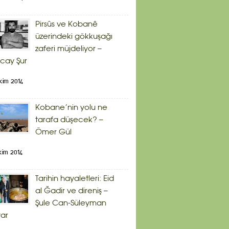
Pirsûs ve Kobanê
üzerindeki gökkuşağı
zaferi müjdeliyor –
cay Şur
kim 2014
Kobane’nin yolu ne
tarafa düşecek? –
Ömer Gül
kim 2014
Tarihin hayaletleri: Eid
al Ğadir ve direniş –
Şule Can-Süleyman
ar