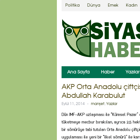
Politika
Dünya
Emek
Kadın
Ana Sayfa
Haber
Yazılar
AKP Orta Anadolu çiftçi
Abdullah Karabulut
Eylül 11, 2014
-
manşet
,
Yazılar
Dün IMF-AKP uzlaşması ile “Küresel Pazar” da i
tüketmeye mecbur bırakılan, ayrıca 2,5 hekt
bir sömürüye tabi tutulan Orta Anadolu çift
uygulaması ile yeni bir “ilkel sömürü” ile kar