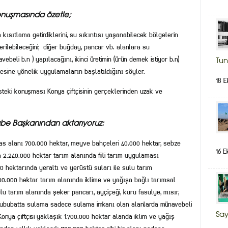
onuşmasında özetle;
ısıtlama getirdiklerini, su sıkıntısı yaşanabilecek bölgelerin
lebileceğini; diğer buğday, pancar vb. alanlara su
beli b.n ) yapılacağını, ikinci üretimin (ürün demek istiyor b.n)
Tun
lmesine yönelik uygulamaların başlatıldığını söyler.
18 E
steki konuşması Konya çiftçisinin gerçeklerinden uzak ve
ube Başkanından aktarıyoruz:
nadas alanı 700.000 hektar, meyve bahçeleri 40.000 hektar, sebze
16 E
2.240.000 hektar tarım alanında fiili tarım uygulaması
0 hektarında yeraltı ve yerüstü suları ile sulu tarım
700.000 hektar tarım alanında iklime ve yağışa bağlı tarımsal
u tarım alanında şeker pancarı, ayçiçeği, kuru fasulye, mısır,
, hububatta sulama sadece sulama imkanı olan alanlarda münavebeli
Say
Konya çiftçisi yaklaşık 1.700.000 hektar alanda iklim ve yağış