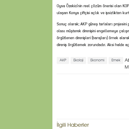
Oysa Özekici’nin reel çözüm önerisi olan KOP’
ulaşan Konya çiftçisi açlık ve işsizlikten kur
Sonuç olarak; AKP güneş tarlaları projesini 
olası müşterek direnişini engellemeye çalışma
örgütlenen direnişleri (barajları) örnek alar
direniş örgütlemek zorundadır. Aksi halde aç
A
AKP
Ekoloji
Ekonomi
Emek
M
İlgili Haberler