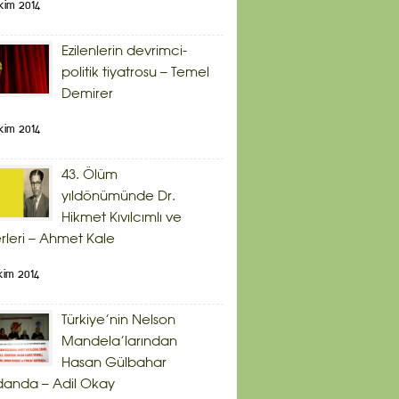
kim 2014
Ezilenlerin devrimci-
politik tiyatrosu – Temel
Demirer
kim 2014
43. Ölüm
yıldönümünde Dr.
Hikmet Kıvılcımlı ve
rleri – Ahmet Kale
kim 2014
Türkiye’nin Nelson
Mandela’larından
Hasan Gülbahar
danda – Adil Okay