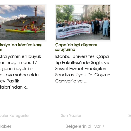
tralya’da kömüre karşı
Çapa’da işçi düşmanı
m
soruşturma
tralya’nın en büyük
İstanbul Üniversitesi Çapa
r ihraç limanı, 17
Tıp Fakültesi’nde Sağlık ve
 günü büyük bir
Sosyal Hizmet Emekçileri
estoya sahne oldu.
Sendikası üyesi Dr. Coşkun
y Pasifik
Canıvar’a ve ...
aları’ndan k...
üler Kategoriler
Son Yazılar
S
Haber
Belgelerin dili var /