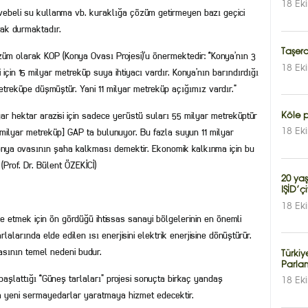
18 Ek
avebeli su kullanma vb. kuraklığa çözüm getirmeyen bazı geçici
ak durmaktadır.
Taşero
züm olarak KOP (Konya Ovası Projesi)’u önermektedir: “Konya’nın 3
18 Ek
için 15 milyar metreküp suya ihtiyacı vardır. Konya’nın barındırdığı
etreküpe düşmüştür. Yani 11 milyar metreküp açığımız vardır.”
ar hektar arazisi için sadece yerüstü suları 55 milyar metreküptür
Köle 
 milyar metreküp] GAP ta bulunuyor. Bu fazla suyun 11 milyar
18 Ek
nya ovasının şaha kalkması demektir. Ekonomik kalkınma için bu
 (Prof. Dr. Bülent ÖZEKİCİ)
20 yaş
IŞİD’ç
18 Ek
de etmek için ön gördüğü ihtissas sanayi bölgelerinin en önemli
lalarında elde edilen ısı enerjisini elektrik enerjisine dönüştürür.
asının temel nedeni budur.
Türkiy
Parla
başlattığı “Güneş tarlaları” projesi sonuçta birkaç yandaş
18 Ek
a yeni sermayedarlar yaratmaya hizmet edecektir.