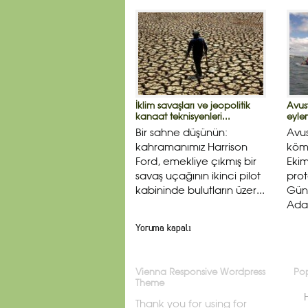
İklim savaşları ve jeopolitik
Avus
kanaat teknisyenleri...
eyle
Bir sahne düşünün:
Avus
kahramanımız Harrison
kömü
Ford, emekliye çıkmış bir
Ekim
savaş uçağının ikinci pilot
prot
kabininde bulutların üzer...
Güne
Adal
Yoruma kapalı
Vienna Responsive Wordpress
Pop
Theme
Thank you for using for