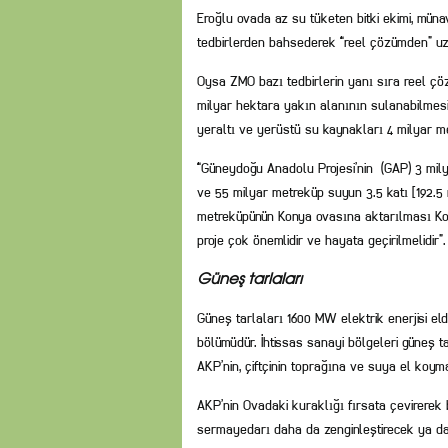
Eroğlu ovada az su tüketen bitki ekimi, mün
tedbirlerden bahsederek “reel çözümden” uz
Oysa ZMO bazı tedbirlerin yanı sıra reel çö
milyar hektara yakın alanının sulanabilmesi 
yeraltı ve yerüstü su kaynakları 4 milyar m
“Güneydoğu Anadolu Projesi’nin (GAP) 3 mily
ve 55 milyar metreküp suyun 3.5 katı [192.5
metreküpünün Konya ovasına aktarılması Ko
proje çok önemlidir ve hayata geçirilmelidir”.
Güneş tarlaları
Güneş tarlaları 1600 MW elektrik enerjisi el
bölümüdür. İhtissas sanayi bölgeleri güneş tar
AKP’nin, çiftçinin toprağına ve suya el koym
AKP’nin Ovadaki kuraklığı fırsata çevirerek 
sermayedarı daha da zenginleştirecek ya d