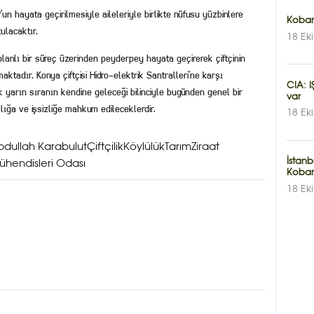
un hayata geçirilmesiyle aileleriyle birlikte nüfusu yüzbinlere
Kobane
tulacaktır.
18 Ek
planlı bir süreç üzerinden peyderpey hayata geçirerek çiftçinin
ktadır. Konya çiftçisi Hidro-elektrik Santralleri’ne karşı
CIA: I
ak yarın sıranın kendine geleceği bilinciyle bugünden genel bir
var
lığa ve işsizliğe mahkum edileceklerdir.
18 Ek
bdullah Karabulut
Çiftçilik
KöylülükTarımZiraat
İstan
ühendisleri Odası
Koban
18 Ek