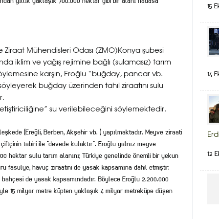
ndan yıllık yaklaşık 700.000 hektar gibi bir alanı nadasa
15 E
re Ziraat Mühendisleri Odası (ZMO)Konya şubesi
nda iklim ve yağış rejimine bağlı (sulamasız) tarım
14 E
ylemesine karşın, Eroğlu “buğday, pancar vb.
öyleyerek buğday üzerinden tahıl ziraatını sulu
r.
iştiriciliğine” su verilebileceğini söylemektedir.
leşkede (Ereğli, Berben, Akşehir vb. ) yapılmaktadır. Meyve ziraati
Erd
iftçinin tabiri ile “devede kulaktır”. Eroğlu yalnız meyve
12 E
0.000 hektar sulu tarım alanını; Türkiye genelinde önemli bir yekun
uru fasulye, havuç ziraatini de yasak kapsamına dahil etmiştir.
 bahçesi de yasak kapsamındadır. Böylece Eroğlu 2.200.000
iyle 15 milyar metre küpten yaklaşık 4 milyar metreküpe düşen