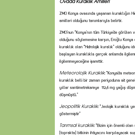
Ovada Kuraklık Amilleri
ZMO Konya ovasında yaşanan kuraklığın Hidr
amilleri olduğunu tanımlarıyla belirtir.
ZMO’nun “Konya’nın tüm Türkiye’de görülen 
olduğunu söylemesine karşın, Eroğlu Konya
kuraklık olan “Hidrolojik kuralık” olduğunu 
başlayan kuraklıkla gerçek anlamda ilgilenm
ilgilenmeyeceğine işarettir.
: “Konya’da meteoro
Meteorolojik Kuraklık
kuraklık belli bir zaman periyoduna ait gen
yıllar santimetrekareye 112,6 mg yağış dü
düşmüştü.”
: “Jeolojik kuraklık y
Jeopolitik Kuraklık
göstermiştir”
: “Bizim için önemli ola
Tarımsal kuraklık
[toprakta] bitkinin ihtiyacını karşılayacak 