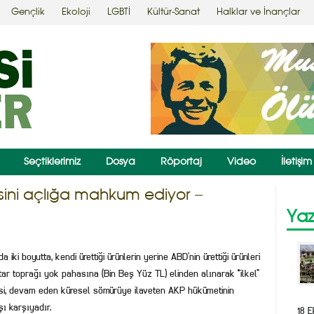
Gençlik
Ekoloji
LGBTİ
Kültür-Sanat
Halklar ve İnançlar
Seçtiklerimiz
Dosya
Röportaj
Video
İletişim
sini açlığa mahkum ediyor –
Yaz
ki boyutta, kendi ürettiği ürünlerin yerine ABD’nin ürettiği ürünleri
ar toprağı yok pahasına (Bin Beş Yüz TL) elinden alınarak “ilkel”
çisi, devam eden küresel sömürüye ilaveten AKP hükümetinin
şı karşıyadır.
18 E