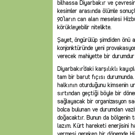
bilhassa Diyarbakır ve çevres
kesimler arasında ölümle sonuçl
90’ların can alan meselesi Hiz
körükleyebilir nitelikte.
Şayet, öngürülüp şimdiden önü 
konjonktüründe yeni provakasyo
verecek mahiyette bir durumdur
Diyarbakır’daki karşılıklı kayıp
tam bir barut fıçısı durumunda.
halkının oturduğunu kimsenin u
sırtından geçtiği böyle bir dö
sağlayacak bir organizasyon sağl
bolca bulunan ve durumdan vazi
doğacaktır. Bunun da bölgenin t
lazım. Kürt hareketi enerjisini
vermesi gereken bir dönemde Hü