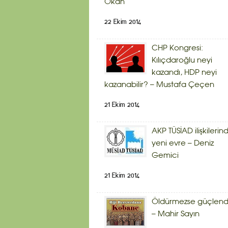
Okan
22 Ekim 2014
CHP Kongresi:
Kılıçdaroğlu neyi
kazandı, HDP neyi
kazanabilir? – Mustafa Çeçen
21 Ekim 2014
AKP TÜSİAD ilişkilerin
yeni evre – Deniz
Gemici
21 Ekim 2014
Öldürmezse güçlendi
– Mahir Sayın