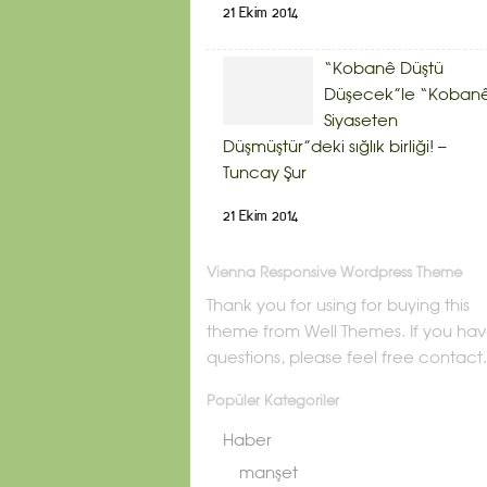
21 Ekim 2014
“Kobanê Düştü
Düşecek”le “Koban
Siyaseten
Düşmüştür”deki sığlık birliği! –
Tuncay Şur
21 Ekim 2014
Vienna Responsive Wordpress Theme
Thank you for using for buying this
theme from Well Themes. If you ha
questions, please feel free contact.
Popüler Kategoriler
Haber
manşet