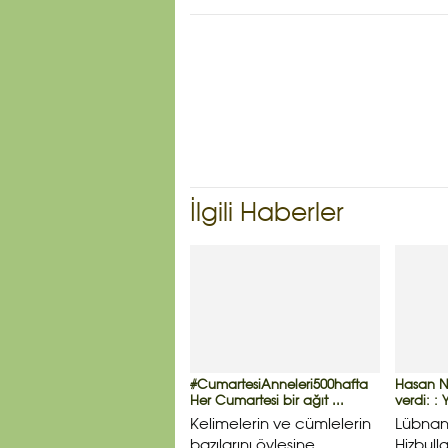
İlgili Haberler
#CumartesiAnneleri500hafta
Hasan Na
Her Cumartesi bir ağıt ...
verdi: : 
Kelimelerin ve cümlelerin
Lübnan 
bazılarını öylesine
Hizbull