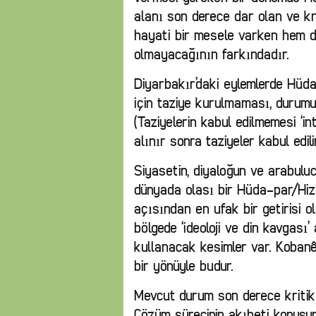
alanı son derece dar olan ve kr
hayati bir mesele varken hem de)
olmayacağının farkındadır.
Diyarbakır’daki eylemlerde Hüd
için taziye kurulmaması, durum
(Taziyelerin kabul edilmemesi ‘in
alınır sonra taziyeler kabul edil
Siyasetin, diyaloğun ve arabuluc
dünyada olası bir Hüda-par/Hi
açısından en ufak bir getirisi o
bölgede ‘ideoloji ve din kavgası’
kullanacak kesimler var. Kobanê
bir yönüyle budur.
Mevcut durum son derece kritik
Çözüm sürecinin akıbeti konusun