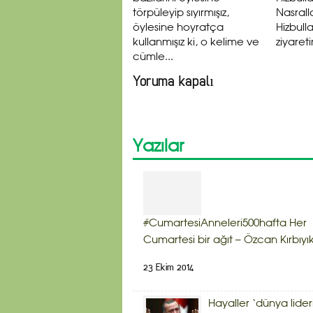
törpüleyip sıyırmışız,
Nasrall
öylesine hoyratça
Hizbull
kullanmışız ki, o kelime ve
ziyareti
cümle...
Yoruma kapalı
Yazılar
#CumartesiAnneleri500hafta Her
Cumartesi bir ağıt – Özcan Kırbıyı
23 Ekim 2014
Hayaller ‘dünya lider