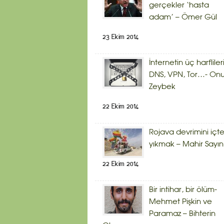
gerçekler ‘hasta
adam’ – Ömer Gül
23 Ekim 2014
İnternetin üç harflileri
DNS, VPN, Tor…- Onu
Zeybek
22 Ekim 2014
Rojava devrimini içt
yıkmak – Mahir Sayın
22 Ekim 2014
Bir intihar, bir ölüm-
Mehmet Pişkin ve
Paramaz – Bihterin