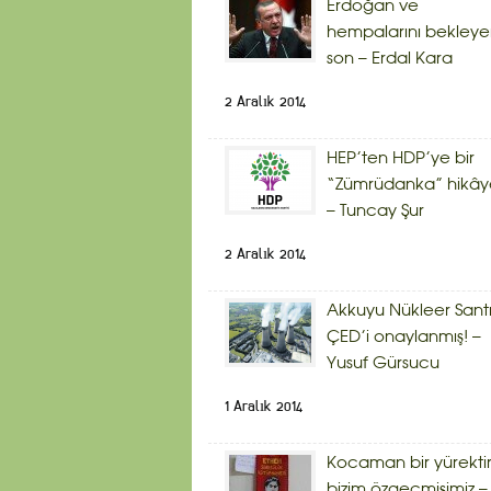
Erdoğan ve
hempalarını bekley
son – Erdal Kara
2 Aralık 2014
HEP’ten HDP’ye bir
“Zümrüdanka” hikây
– Tuncay Şur
2 Aralık 2014
Akkuyu Nükleer Sant
ÇED’i onaylanmış! –
Yusuf Gürsucu
1 Aralık 2014
Kocaman bir yürekti
bizim özgeçmişimiz –