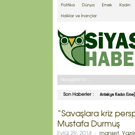
Politika
Dünya
Emek
Kadın
Halklar ve İnançlar
Abdullah Gül’e takips
Son Haberler :
“Savaşlara kriz per
Mustafa Durmuş
Eylül 29, 2014
-
manşet
,
Yazıl