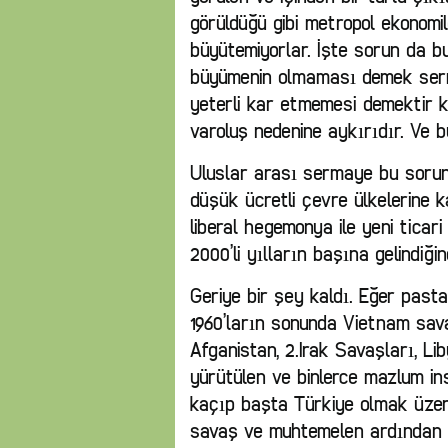
görüldüğü gibi metropol ekonomile
büyütemiyorlar. İşte sorun da b
büyümenin olmaması demek serma
yeterli kar etmemesi demektir k
varoluş nedenine aykırıdır. Ve
Uluslar arası sermaye bu sorunu
düşük ücretli çevre ülkelerine k
liberal hegemonya ile yeni ticar
2000’li yılların başına gelindiği
Geriye bir şey kaldı. Eğer past
1960’ların sonunda Vietnam sava
Afganistan, 2.Irak Savaşları, Li
yürütülen ve binlerce mazlum in
kaçıp başta Türkiye olmak üze
savaş ve muhtemelen ardından İ