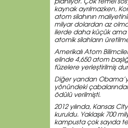
planlıyor. Çok temel sos
kaynak ayrılmazken, K
atom silahının maliyetini
milyar dolardan az olm
ilerde daha küçük ama
atomik silahların üretilm
Amerikalı Atom Bilimcil
elinde 4,650 atom başlığı
füzelere yerleştirilmiş d
Diğer yandan Obama’ya
yönündeki çabalarından 
ödülü verilmişti.
2012 yılında, Kansas Ci
kuruldu. Yaklaşık 700 mi
kampusta çok sayıda te