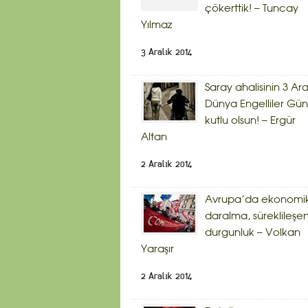
çökerttik! – Tuncay
Yılmaz
3 Aralık 2014
Saray ahalisinin 3 Ara
Dünya Engelliler Gü
kutlu olsun! – Ergür
Altan
2 Aralık 2014
Avrupa’da ekonomi
daralma, süreklileşe
durgunluk – Volkan
Yaraşır
2 Aralık 2014