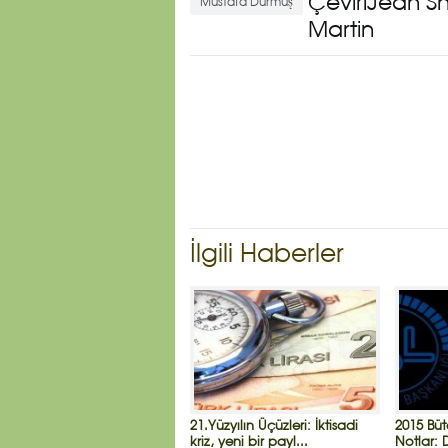
ÇeviriJean S
Mustafa Durmuş
Martin
İlgili Haberler
21.Yüzyılın Üçüzleri: İktisadi
2015 Büt
kriz, yeni bir payl...
Notlar: 