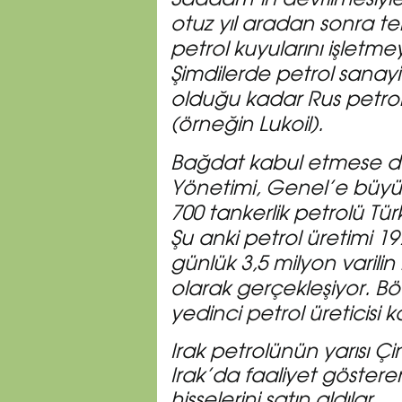
Saddam’ın devrilmesiyl
otuz yıl aradan sonra tek
petrol kuyularını işletme
Şimdilerde petrol sanayi
olduğu kadar Rus petrol ş
(örneğin Lukoil).
Bağdat kabul etmese de
Yönetimi, Genel’e büyü
700 tankerlik petrolü Tü
Şu anki petrol üretimi 19
günlük 3,5 milyon varilin 
olarak gerçekleşiyor. B
yedinci petrol üreticis
Irak petrolünün yarısı Çin’
Irak’da faaliyet gösteren B
hisselerini satın aldılar.