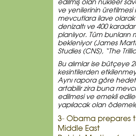
edilmiş olan nükleer sav
ve yenilerinin üretilmesi 
mevcutlara ilave olarak 1
denizaltı ve 400 karadan
planlıyor. Tüm bunların m
bekleniyor (James Marti
Studies (CNS), “The Trilli
Bu alımlar ise bütçeye 
kesintilerden etkilenme
Aynı rapora göre hedef
artabilir zira buna mevcu
edilmesi ve emekli edil
yapılacak olan ödemeler
3- Obama prepares to
Middle East