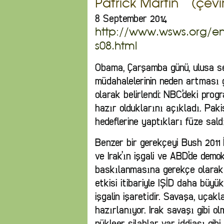
Patrick Martin (çev
8 September 2014
http://www.wsws.org/en/
s08.html
Obama, Çarşamba günü, ulusa se
müdahalelerinin neden artması g
olarak belirlendi: NBC’deki pro
hazır olduklarını açıkladı. Paki
hedeflerine yaptıkları füze sald
Benzer bir gerekçeyi Bush 2011 
ve Irak’ın işgali ve ABD’de demo
baskılanmasına gerekçe olarak 
etkisi itibariyle IŞİD daha büyük 
işgalin işaretidir. Savaşa, uçak
hazırlanıyor. Irak savaşı gibi o
nükleer silahlar var iddiası gibi