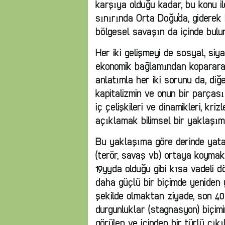
karşıya olduğu kadar, bu konu ile
sınırında Orta Doğu’da, giderek
bölgesel savaşın da içinde bulu
Her iki gelişmeyi de sosyal, siya
ekonomik bağlamından koparara
anlatımla her iki sorunu da, diğ
kapitalizmin ve onun bir parçası
iç çelişkileri ve dinamikleri, kriz
açıklamak bilimsel bir yaklaşım
Bu yaklaşıma göre derinde yatan
(terör, savaş vb) ortaya koymakt
19yyda olduğu gibi kısa vadeli d
daha güçlü bir biçimde yeniden 
şekilde olmaktan ziyade, son 40 
durgunluklar (stagnasyon) biçimi
görülen ve içinden bir türlü çı