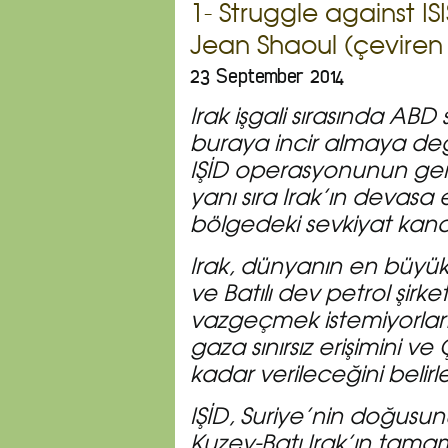
1- Struggle against ISI
Jean Shaoul (çevire
23 September 2014
Irak işgali sırasında AB
buraya incir almaya değil
IŞİD operasyonunun ger
yanı sıra Irak’ın devasa
bölgedeki sevkiyat kanal
Irak, dünyanın en büyük 
ve Batılı dev petrol şirke
vazgeçmek istemiyorlar
gaza sınırsız erişimini 
kadar verileceğini belirl
IŞİD, Suriye’nin doğusun
Kuzey-Batı Irak’ın tama