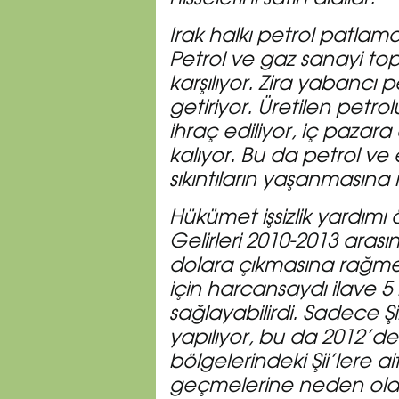
Irak halkı petrol patlam
Petrol ve gaz sanayi to
karşılıyor. Zira yabancı p
getiriyor. Üretilen petrol
ihraç ediliyor, iç pazara
kalıyor. Bu da petrol ve 
sıkıntıların yaşanmasına
Hükümet işsizlik yardımı
Gelirleri 2010-2013 aras
dolara çıkmasına rağmen
için harcansaydı ilave 5
sağlayabilirdi. Sadece Şii
yapılıyor, bu da 2012’de
bölgelerindeki Şii’lere ai
geçmelerine neden old