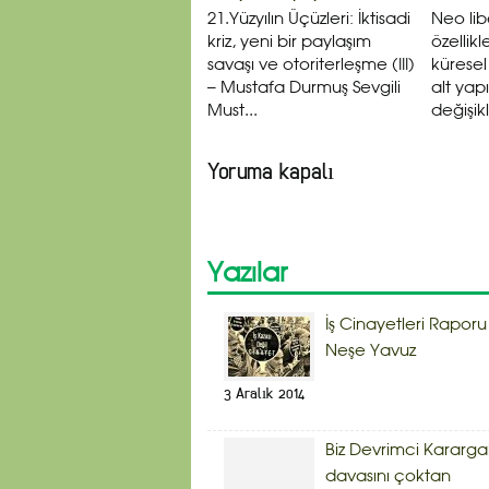
21.Yüzyılın Üçüzleri: İktisadi
Neo li
kriz, yeni bir paylaşım
özellikl
savaşı ve otoriterleşme (III)
kürese
– Mustafa Durmuş Sevgili
alt yap
Must...
değişikl
Yoruma kapalı
Yazılar
İş Cinayetleri Raporu
Neşe Yavuz
3 Aralık 2014
Biz Devrimci Kararg
davasını çoktan