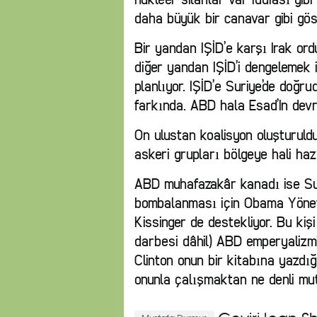
daha büyük bir canavar gibi göst
Bir yandan IŞİD’e karşı Irak or
diğer yandan IŞİD’i dengelemek 
planlıyor. IŞİD’e Suriye’de doğr
farkında. ABD hala Esad’In devr
On ulustan koalisyon oluşturuld
askeri grupları bölgeye hali haz
ABD muhafazakâr kanadı ise Sur
bombalanması için Obama Yönet
Kissinger de destekliyor. Bu ki
darbesi dâhil) ABD emperyalizmin
Clinton onun bir kitabına yazdı
onunla çalışmaktan ne denli mut