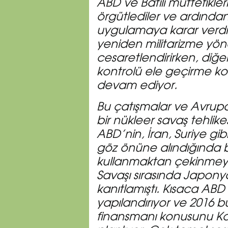
ABD ve Batılı müttefikle
örgütlediler ve ardında
uygulamaya karar verdi
yeniden militarizme yö
cesaretlendirirken, diğe
kontrolü ele geçirme k
devam ediyor.
Bu çatışmalar ve Avrupal
bir nükleer savaş tehlikes
ABD’nin, İran, Suriye gib
göz önüne alındığında bu
kullanmaktan çekinmey
Savaşı sırasında Japonya
kanıtlamıştı. Kısaca ABD 
yapılandırıyor ve 2016 
finansmanı konusunu K