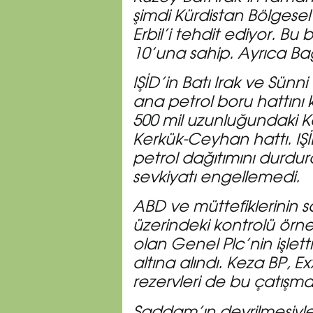
şimdi Kürdistan Bölgese
Erbil’i tehdit ediyor. Bu
10’una sahip. Ayrıca Ba
IŞİD’in Batı Irak ve Sünn
ana petrol boru hattını k
500 mil uzunluğundaki Ker
Kerkük-Ceyhan hattı. IŞİ
petrol dağıtımını durdu
sevkiyatı engellemedi.
ABD ve müttefiklerinin sald
üzerindeki kontrolü örneği
olan Genel Plc’nin işlet
altına alındı. Keza BP, E
rezervleri de bu çatışm