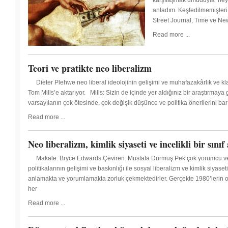
karşılaşmak umuduyla hey
anladım. Keşfedilmemişleri
Street Journal, Time ve New
Read more ...
Teori ve pratikte neo liberalizm
Dieter Plehwe neo liberal ideolojinin gelişimi ve muhafazakârlık ve kla
Tom Mills’e aktarıyor. Mills: Sizin de içinde yer aldığınız bir araştırmaya
varsayılanın çok ötesinde, çok değişik düşünce ve politika önerilerini bar
Read more ...
Neo liberalizm, kimlik siyaseti ve incelikli bir sınıf 
Makale: Bryce Edwards Çeviren: Mustafa Durmuş Pek çok yorumcu ve
politikalarının gelişimi ve baskınlığı ile sosyal liberalizm ve kimlik siyaset
anlamakta ve yorumlamakta zorluk çekmektedirler. Gerçekte 1980’lerin 
her
Read more ...