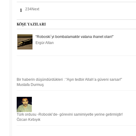
1
2
3
4
Next
KÖŞE YAZILARI
“Roboski`yi bombalamaktır vatana ihanet olan!”
Ergür Altan
Bir haberin düşündürdükleri : “Aşırı tedbir Allah’a güveni sarsar!”
Mustafa Durmuş
Türk ordusu -Roboski’de- görevini samimiyetle yerine getirmiştir!
Özcan Kırbıyık