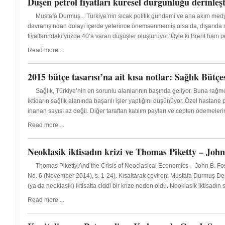
Düşen petrol fiyatları küresel durgunluğu derinleş
Mustafa Durmuş... Türkiye’nin sıcak politik gündemi ve ana akım me
davranışından dolayı içerde yeterince önemsenmemiş olsa da, dışarıda s
fiyatlarındaki yüzde 40’a varan düşüşler oluşturuyor. Öyle ki Brent ham pe
Read more ...
2015 bütçe tasarısı’na ait kısa notlar: Sağlık Büt
Sağlık, Türkiye’nin en sorunlu alanlarının başında geliyor. Buna ra
iktidarın sağlık alanında başarılı işler yaptığını düşünüyor. Özel hastane
inanan sayısı az değil. Diğer taraftan katılım payları ve cepten ödemeler
Read more ...
Neoklasik iktisadın krizi ve Thomas Piketty – Joh
Thomas Piketty And the Crisis of Neoclasical Economics – John B. Fos
No. 6 (November 2014), s. 1-24). Kısaltarak çeviren: Mustafa Durmuş Der
(ya da neoklasik) iktisatta ciddi bir krize neden oldu. Neoklasik iktisadın sos
Read more ...