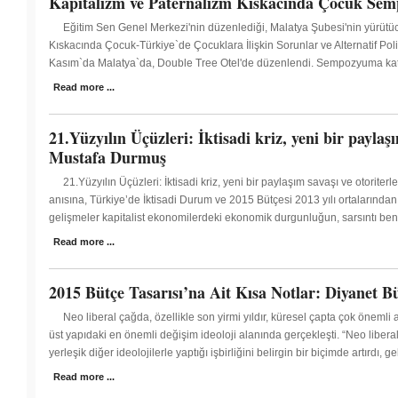
Kapitalizm ve Paternalizm Kıskacında Çocuk Semp
Eğitim Sen Genel Merkezi'nin düzenlediği, Malatya Şubesi'nin yürütü
Kıskacında Çocuk-Türkiye`de Çocuklara İlişkin Sorunlar ve Alternatif Poli
Kasım`da Malatya`da, Double Tree Otel'de düzenlendi. Sempozyuma katılan
Read more ...
21.Yüzyılın Üçüzleri: İktisadi kriz, yeni bir paylaşı
Mustafa Durmuş
21.Yüzyılın Üçüzleri: İktisadi kriz, yeni bir paylaşım savaşı ve otorite
anısına, Türkiye’de İktisadi Durum ve 2015 Bütçesi 2013 yılı ortalarında
gelişmeler kapitalist ekonomilerdeki ekonomik durgunluğun, sarsıntı benzer
Read more ...
2015 Bütçe Tasarısı’na Ait Kısa Notlar: Diyanet 
Neo liberal çağda, özellikle son yirmi yıldır, küresel çapta çok önemli a
üst yapıdaki en önemli değişim ideoloji alanında gerçekleşti. “Neo liberal
yerleşik diğer ideolojilerle yaptığı işbirliğini belirgin bir biçimde artırdı, g
Read more ...