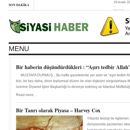
29 Aralık 2
SON DAKIKA
-
Söğütlüçe
köprüsü
çöktü
29 Aralık 2
Roboski’yi
vicdanlarda
nasıl
kapatacaks
29 Aralık
MENU
2014
-
Kısıklı’da
ağaç
katliamı
Bir haberin düşündürdükleri : “Aşırı tedbir Allah’
29 Aralık
MUSTAFA DURMUŞ... Bu hafta gazetelerde yer alan ve “aşırı tedbir All
2014
-
bizi, bir kez daha, dinin toplumsal düzen ile olan ilişkisini sorgulamaya i
üzerine Diyanet İşleri Başkanlığı’nı devreye sokmuş ve İstanbul Müftülüğ
DBP’nin
Read more ...
konferansı
Bir Tanrı olarak Piyasa – Harvey Cox
son buldu
Yıllardır teoloji ile ilgile
dünyasında yazılanları okum