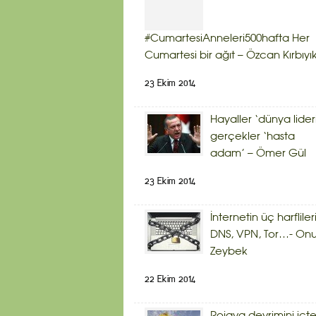
#CumartesiAnneleri500hafta Her
Cumartesi bir ağıt – Özcan Kırbıyı
23 Ekim 2014
Hayaller ‘dünya lider
gerçekler ‘hasta
adam’ – Ömer Gül
23 Ekim 2014
İnternetin üç harflileri
DNS, VPN, Tor…- Onu
Zeybek
22 Ekim 2014
Rojava devrimini içt