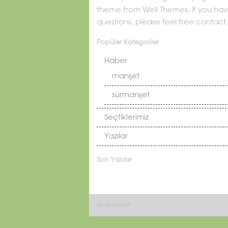
theme from Well Themes. If you ha
questions, please feel free contact.
Popüler Kategoriler
Haber
manşet
sürmanşet
Seçtiklerimiz
Yazılar
Son Yazılar
Siyasi Haber