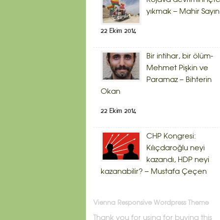
yıkmak – Mahir Sayın
22 Ekim 2014
Bir intihar, bir ölüm-
Mehmet Pişkin ve
Paramaz – Bihterin
Okan
22 Ekim 2014
CHP Kongresi:
Kılıçdaroğlu neyi
kazandı, HDP neyi
kazanabilir? – Mustafa Çeçen
Vienna Responsive Wordpress Theme
Thank you for using for buying this