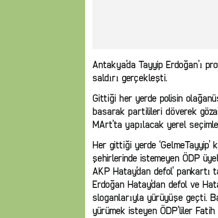
Antakya’da Tayyip Erdoğan’ı pr
saldırı gerçekleşti.
Gittiği her yerde polisin olağanüs
basarak partilileri döverek göza
MArt’ta yapılacak yerel seçimle
Her gittiği yerde ‘GelmeTayyip’
şehirlerinde istemeyen ÖDP üyele
AKP Hatay’dan defol’ pankartı ta
Erdoğan Hatay’dan defol ve Hat
sloganlarıyla yürüyüşe geçti. 
yürümek isteyen ÖDP’liler Fatih