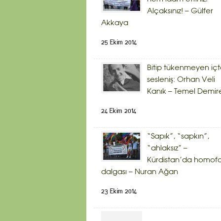
Alçaksınız! – Gülfer
Akkaya
25 Ekim 2014
Bitip tükenmeyen iç
sesleniş: Orhan Veli
Kanık – Temel Demir
24 Ekim 2014
“Sapık”, “sapkın”,
“ahlaksız” –
Kürdistan’da homof
dalgası – Nuran Ağan
23 Ekim 2014