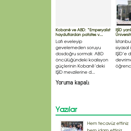
Kobanê ve ABD: “Emperyalist
IŞİD yanl
haydutlardan patates v...
Üniversit
Lafı eveleyip
İstanbu
gevelemeden soruyu
siyasal
dosdoğru sormalı: ABD
IŞİD’e 
öncülüğündeki koalisyon
devrimc
güçlerinin Kobanê’deki
öğrenci
IŞİD mevzilerine d...
Yoruma kapalı
Yazılar
Hem tecavüz ettiniz
hem idam ettiniz.