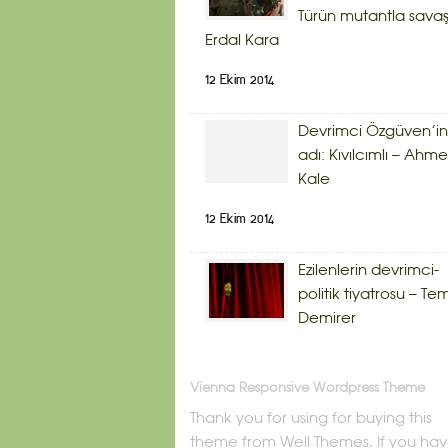
Türün mutantla savaş
Erdal Kara
12 Ekim 2014
Devrimci Özgüven’in
adı: Kıvılcımlı – Ahme
Kale
12 Ekim 2014
Ezilenlerin devrimci-
politik tiyatrosu – Te
Demirer
Vienna Responsive Wordpress Theme
Thank you for using for buying this
theme from Well Themes. If you ha