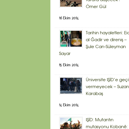
tarafa düşecek? –
Ömer Gül
16 Ekim 2014
Tarihin hayaletleri: Ei
al Ğadir ve direniş –
Şule Can-Süleyman
Sayar
15 Ekim 2014
Üniversite IŞİD’e geçi
vermeyecek – Suzan
Karabaş
14 Ekim 2014
IŞİD: Mutantın
mutasyonu Kobanê: