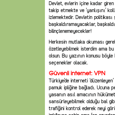
Devlet, evlerin içine kadar gire
takip etmekte ve ‘yanlışını’ koll
izlemektedir. Devletin politikası 
başkaldıramayacaklar, başkald
bilinçlenemeyecekler!
Herkesin mutlaka okuması gerek
özetleyebilmek isterdim ama bu
olsun. Bu yazının konusu böyle b
seçenekler olacak.
Güvenli internet: VPN
Türkiye’de interneti ‘düzenleyen’
pamuk ipliğine bağladı. Ucuna 
yasanın asıl amacının hükümet 
sansürleyebilmek olduğu bal gibi
trafiğini kontrol ederek neyi g