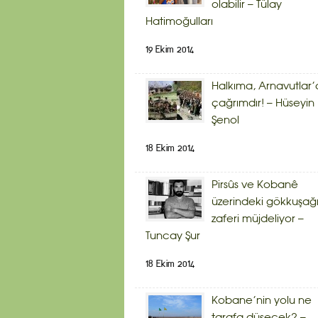
olabilir – Tülay
Hatimoğulları
19 Ekim 2014
Halkıma, Arnavutlar’
çağrımdır! – Hüseyin
Şenol
18 Ekim 2014
Pirsûs ve Kobanê
üzerindeki gökkuşağ
zaferi müjdeliyor –
Tuncay Şur
18 Ekim 2014
Kobane’nin yolu ne