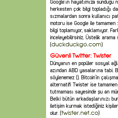
Google’ın hayatımıza sunduğu n
herkesten çok bilgi topladığı d
sızmalardan sonra kullanıcı 
motoru ise Google ile tamamen zı
bilgi toplamıyor, saklamıyor. Fa
inceleyebilirsiniz. Üstelik arama
(
)
duckduckgo.com
Güvenli TwItter: Twister
Dünyanın en popüler sosyal ağl
azından ABD yasalarına tabi. 
söylenemez (). Bitcoin’in çalışma
alternatifi Twister ise tamamen 
tutmaması sayesinde şu an mümk
Belki bütün arkadaşlarınızı bu
iletişim kurmak istediğiniz kişil
olur. (
)
twister.net.co