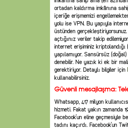
imkânına sahip ama (en azından 
ortadan kaldırma imkânına sahip
içeriğe erişmemizi engellemekte
yolu ise VPN. Bu yapıyla interne
üstünden gerçekleştiriyorsunuz.
açtığınız veriler takip edilemiy
internet erişiminiz kriptolandığı (
yapılamıyor. Sansürsüz (doğal) 
denebilir. Ne yazık ki ek bir ma
gerektiriyor. Detaylı bilgiler için
kullanabilirsiniz.
Güvenli mesajlaşma: T
Whatsapp, 417 milyon kullanıcı
hizmeti. Fakat yakın zamanda 19 
Facebook’un eline geçmesiyle be
tadını kaçırdı. Facebook’un Twi