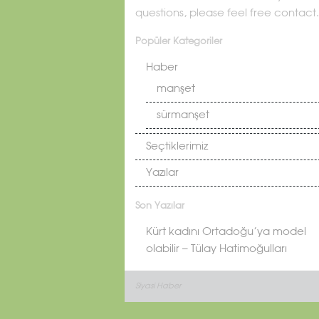
questions, please feel free contact.
Popüler Kategoriler
Haber
manşet
sürmanşet
Seçtiklerimiz
Yazılar
Son Yazılar
Kürt kadını Ortadoğu’ya model
olabilir – Tülay Hatimoğulları
Siyasi Haber