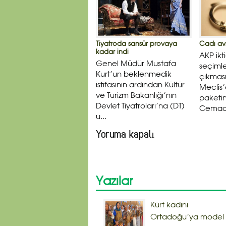
Tiyatroda sansür provaya
Cadı avı
kadar indi
AKP ikt
Genel Müdür Mustafa
seçimle
Kurt’un beklenmedik
çıkmas
istifasının ardından Kültür
Meclis
ve Turizm Bakanlığı’nın
paketin
Devlet Tiyatroları’na (DT)
Cemaat
u...
Yoruma kapalı
Yazılar
Kürt kadını
Ortadoğu’ya model