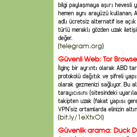
bilgi paylaşmaya aşırı hevesli y
hemen aynı arayüzü kullanan, A
adlı ücretsiz alternatif ise açı
türlü meraklı gözden uzak ileti
değer.
(
)
telegram.org
Güvenli Web: Tor Browse
İlginç bir ayrıntı olarak ABD t
protokolü dağıtık ve şifreli yap
olarak gezmenizi sağlıyor. Bu a
tarayıcısını (sitesindeki uyarıl
takipten uzak (fakat yapısı ger
VPN’siz ortamlarda elinizin altı
(
)
bit.ly/1eXtxOI
Güvenlik arama: Duck 