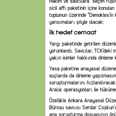
Hakim ve savcılara “seçim rüş
sicil affı paketinin içine konula
toplumun üzerinde “Demokles’in k
yansımaları şöyle olacak:
İlk hedef cemaat
Yargı paketinde getirilen düzenl
yorumlandı. Savcılar, TCK’deki
yakın isimler hakkında dinleme 
Yasa paketine anayasal düzene v
suçlarda da dinleme yapılmasın
soruşturmalarını hızlandıracak
Aralık operasyonları ile hüküme
Özellikle Ankara Anayasal Düz
Bürosu savcısı Serdar Coşkun’u
ana soruşturma dosyasının önü