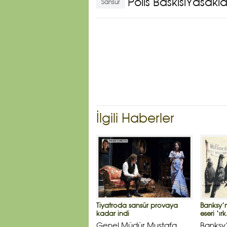
Polis Baskısı
Yasakla
Sansür
İlgili Haberler
Tiyatroda sansür provaya
Banksy’
kadar indi
eseri ‘ırk
Genel Müdür Mustafa
Banksy