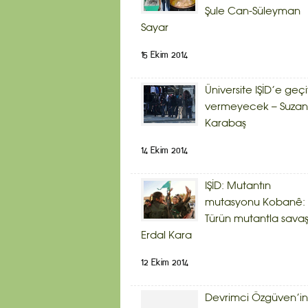
Şule Can-Süleyman
Sayar
15 Ekim 2014
Üniversite IŞİD’e geçi
vermeyecek – Suzan
Karabaş
14 Ekim 2014
IŞİD: Mutantın
mutasyonu Kobanê:
Türün mutantla savaş
Erdal Kara
12 Ekim 2014
Devrimci Özgüven’in