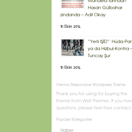
Mandela’larından
Hasan Gülbahar
zindanda – Adil Okay
10 Ekim 2014
“Yerli IŞİD”: Hüda-Par
ya da Hizbul-Kontra 
Tuncay Şur
10 Ekim 2014
Vienna Responsive Wordpress Theme
Thank you for using for buying this
theme from Well Themes. If you ha
questions, please feel free contact.
Popüler Kategoriler
Haber