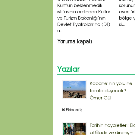
Kurt’un beklenmedik
sorunun
istifasının ardından Kültür
eseri ‘
ve Turizm Bakanlığı’nın
bölge y
Devlet Tiyatroları’na (DT)
si...
u...
Yoruma kapalı
Yazılar
Kobane’nin yolu ne
tarafa düşecek? –
Ömer Gül
16 Ekim 2014
Tarihin hayaletleri: Ei
al Ğadir ve direniş –