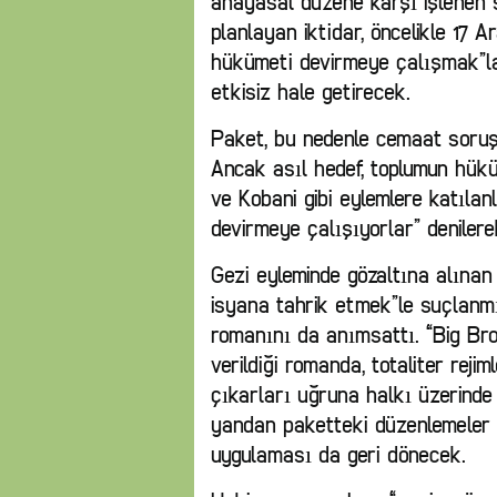
anayasal düzene karşı işlenen 
planlayan iktidar, öncelikle 17 A
hükümeti devirmeye çalışmak”l
etkisiz hale getirecek.
Paket, bu nedenle cemaat soruş
Ancak asıl hedef, toplumun hükü
ve Kobani gibi eylemlere katılanl
devirmeye çalışıyorlar” denilere
Gezi eyleminde gözaltına alınan 
isyana tahrik etmek”le suçlanmı
romanını da anımsattı. “Big Brot
verildiği romanda, totaliter rejim
çıkarları uğruna halkı üzerinde
yandan paketteki düzenlemeler il
uygulaması da geri dönecek.