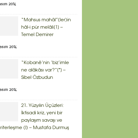
asım 2014
“Mahsus mahâl”(ler)in
hâl-i pür melâli[1] –
Temel Demirer
asım 2014
“Kobanê’nin ‘biz’imle
ne alâkâsı var?”[*] –
Sibel Özbudun
asım 2014
21. Yüzyılın Üçüzleri:
İktisadi kriz, yeni bir
paylaşım savaşı ve
riterleşme (I) – Mustafa Durmuş