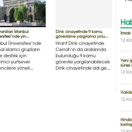
Hab
yanlıları İstanbul
Dink cinayetinde 9 kamu
İmralı 
rsitesi’nde yin...
görevlisine yargılama yolu...
12 Ka
nbul Üniversitesi’nde
Hrant Dink cinayetinde
sal islamcı grupların
Cerrah’ın da aralarında
’e destek için
bulunduğu 9 kamu
Yeni i
imci-yurtsever
görevlisi yargılanabilecek
süresi
ncilere yöneli...
Dink cinayetinde adı ge...
12 Ka
Valid
12 Ka
Hindis
kısırl
12 Ka