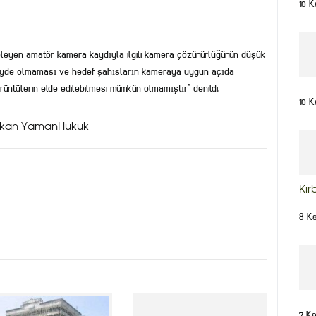
10 K
leyen amatör kamera kaydıyla ilgili kamera çözünürlüğünün düşük
üzeyde olmaması ve hedef şahısların kameraya uygun açıda
üntülerin elde edilebilmesi mümkün olmamıştır” denildi.
10 K
Hakan YamanHukuk
Kır
8 K
7 K