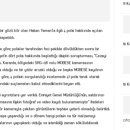
11 K
 bir gözü kör olan Hakan Yaman’la ilgili 4 polis hakkında açılan
apatıldı.
10 K
 göre; polisler tarafından feci şekilde dövüldükten sonra bir
t’in dört polis hakkında başlattığı disiplin soruşturması, “Cezayi
dı. Kararda, bölgedeki SRG-08 nolu MOBESE kamerasının
 olduğu ve bir yıldır arızalı olduğu ve başka MOBESE kaydının
lere göre, 4 polisin sorgulandığı incelemede 41 polis tanık olarak
ındaki suçlamaları kabul etmediklerini beyan etti.
10 K
 ayrıntılara yer verildi. Emniyet Genel Müdürlüğü’nün, saldırının
masına ilişkin fotoğraf ve video kaydı bulunamamıştır” ifadeleri
 kamerayla çekilen görüntülerin teşhise yeterli olmadığı belirtildi.
rgaşa yaşandığı ve o dönem hangi polisin ne tür malzemeyi
oto
alarının yapışkanlı olduğu ve istenildiği zaman sökülebilecek