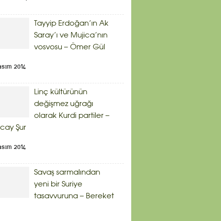
Tayyip Erdoğan’ın Ak
Saray’ı ve Mujica’nın
vosvosu – Ömer Gül
asım 2014
Linç kültürünün
değişmez uğrağı
olarak Kurdi partiler –
cay Şur
asım 2014
Savaş sarmalından
yeni bir Suriye
tasavvuruna – Bereket