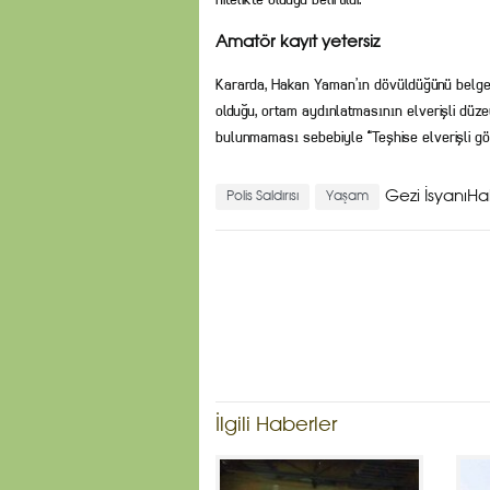
Amatör kayıt yetersiz
Kararda, Hakan Yaman’ın dövüldüğünü belge
olduğu, ortam aydınlatmasının elverişli d
bulunmaması sebebiyle “Teşhise elverişli gör
Gezi İsyanı
Polis Saldırısı
Yaşam
İlgili Haberler