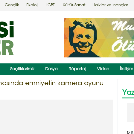
Gençlik
Ekoloji
LGBTİ
Kültür-Sanat
Halklar ve İnançlar
Seçtiklerimiz
Dosya
Röportaj
Video
İletişim
asında emniyetin kamera oyunu
Yaz
12 