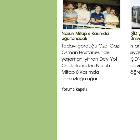
Nasuh Mitap 6 Kasımda
IŞİD 
uğurlanacak
Ünive
Tedavi gördüğü Özel Gazi
İsta
Osman Hastanesinde
siya
yaşamanı yitiren Dev-Yol
IŞİD
Önderlerinden Nasuh
devr
Mitap 6 Kasımda
öğre
sonsuzluğa uğur...
Yoruma kapalı