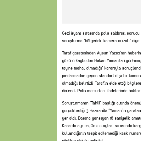
Gezi isyanı sırasında polis saldırısı sonucu
soruşturma “bölgedeki kamera arızalı” diye k
Taraf gazetesinden Aysun Yazıcı’nın haberine
gözünü kaybeden Hakan Yaman’la ilgili Emniye
tayine mahal olmadığı” kararıyla sonuçlan
jandarmadan geçen standart dışı bir kamera
olmadığı belirtildi. Taraf’ın elde ettiği bilgi
dinlendi. Polis memurları ifadelerinde haklar
Soruşturmanın “Tahlil” başlığı altında önemli
gerçekleştiği 3 Haziran’da “Yaman’ın yaralan
yer aldı. Basına yansıyan 18 saniyelik amatör
Kararda ayrıca, Gezi olayları sırasında ka
kullandığının tespit edilemediği, kask numar
nitelikte olduğu belirtildi.