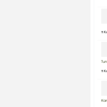
11 K
Tun
11 K
Kar