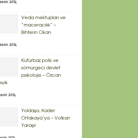
asım 2014
Veda mektupları ve
“maceracılık” –
Bihterin Okan
asım 2014
Küfürbaz polis ve
sömürgeci devlet
psikolojisi – Özcan
bıyık
asım 2014
Yoldaşa, Kader
Ortakaya’ya – Volkan
Yaraşır
asım 2014