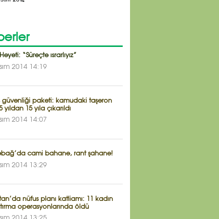
erler
Heyeti: “Süreçte ısrarlıyız”
sım 2014 14:19
ş güvenliği paketi: kamudaki taşeron
 5 yıldan 15 yıla çıkarıldı
sım 2014 14:07
ebağ’da cami bahane, rant şahane!
sım 2014 13:29
tan’da nüfus planı katliamı: 11 kadın
aştırma operasyonlarında öldü
sım 2014 13:25