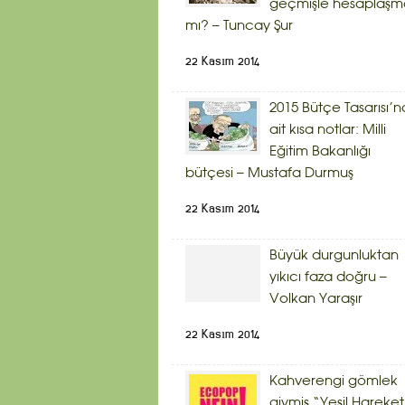
geçmişle hesaplaşm
mı? – Tuncay Şur
22 Kasım 2014
2015 Bütçe Tasarısı’n
ait kısa notlar: Milli
Eğitim Bakanlığı
bütçesi – Mustafa Durmuş
22 Kasım 2014
Büyük durgunluktan
yıkıcı faza doğru –
Volkan Yaraşır
22 Kasım 2014
Kahverengi gömlek
giymiş “Yeşil Hareket