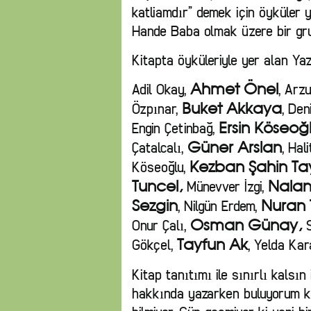
katliamdır” demek için öyküler 
Hande Baba olmak üzere bir gr
Kitapta öyküleriyle yer alan Yaz
Adil Okay,
, Arz
Ahmet Önel
Özpınar,
, De
Buket Akkaya
Engin Çetinbağ,
Ersin Köseoğ
Çatalcalı,
, Hal
Güner Arslan
Köseoğlu,
Kezban Şahin Ta
Münevver İzgi,
Tuncel,
Nalan
, Nilgün Erdem,
Sezgin
Nuran
Onur Çalı,
S
Osman Günay,
Gökçel,
, Yelda Ka
Tayfun Ak
Kitap tanıtımı ile sınırlı kalsın
hakkında yazarken buluyorum ken