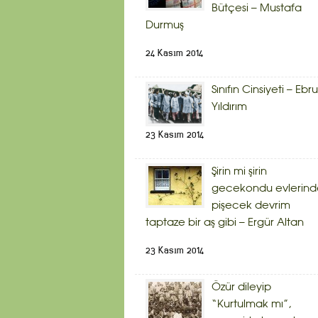
Bütçesi – Mustafa
Durmuş
24 Kasım 2014
Sınıfın Cinsiyeti – Ebru
Yıldırım
23 Kasım 2014
Şirin mi şirin
gecekondu evlerind
pişecek devrim
taptaze bir aş gibi – Ergür Altan
23 Kasım 2014
Özür dileyip
“Kurtulmak mı”,