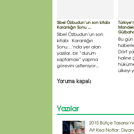
Sibel Özbudun’un son kitabı
Türkiye’
Karanlığın Sonu ...
Mandela
Gülbaha
Sibel Özbudun’un son
Bu gün 
kitabı Karanlığın
haberle
Sonu…’nda yer alan
Dört ya
yazılar, bir “durum
haline 
saptaması” yapma
hükümet
görevini üstleniyor...
ülkeyi y
Yoruma kapalı
Yazılar
2015 Bütçe Tasarısı’n
Ait Kısa Notlar: Diyan