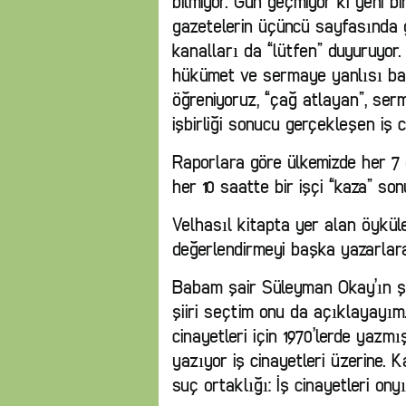
bilmiyor. Gün geçmiyor ki yeni bi
gazetelerin üçüncü sayfasında ge
kanalları da “lütfen” duyuruyor
hükümet ve sermaye yanlısı bas
öğreniyoruz, “çağ atlayan”, ser
işbirliği sonucu gerçekleşen iş ci
Raporlara göre ülkemizde her 7 
her 10 saatte bir işçi “kaza” so
Velhasıl kitapta yer alan öyküle
değerlendirmeyi başka yazarlar
Babam şair Süleyman Okay’ın şii
şiiri seçtim onu da açıklayayım
cinayetleri için 1970’lerde yazmı
yazıyor iş cinayetleri üzerine. 
suç ortaklığı: İş cinayetleri onyı