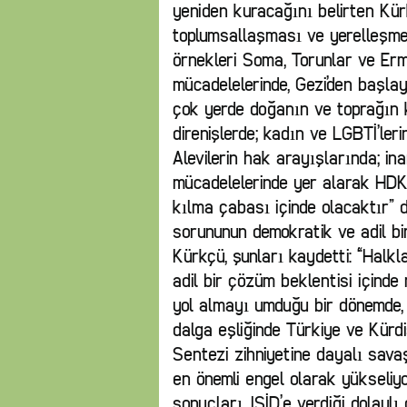
yeniden kuracağını belirten Kür
toplumsallaşması ve yerelleşme
örnekleri Soma, Torunlar ve Erm
mücadelelerinde, Gezi’den başla
çok yerde doğanın ve toprağın k
direnişlerde; kadın ve LGBTİ’ler
Alevilerin hak arayışlarında; in
mücadelelerinde yer alarak HDK’
kılma çabası içinde olacaktır” 
sorununun demokratik ve adil bi
Kürkçü, şunları kaydetti: “Halk
adil bir çözüm beklentisi içind
yol almayı umduğu bir dönemde, 
dalga eşliğinde Türkiye ve Kür
Sentezi zihniyetine dayalı sava
en önemli engel olarak yükseliyo
sonuçları, IŞİD’e verdiği dolayl