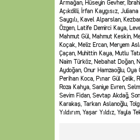
Armağan, Hüseyin Gevher, İbrahim
Açıkdilli, İrfan Kaygısız, Juli
Saygılı, Kavel Alparslan, Kezb
Özgen, Latife Demirci Kaya, Lev
Mahmut Gül, Mahmut Keskin, Me
Koçak, Meliz Ercan, Meryem Asla
Çaçan, Muhittin Kaya, Mutlu Ta
Naim Türköz, Nebahat Doğan, No
Aydoğan, Onur Hamzaoğlu, Oya Ö
Perihan Koca, Pınar Gül Çelik, 
Roza Kahya, Saniye Evren, Sel
Sevim Fidan, Sevtap Akdağ, Song
Karakaş, Tarkan Aslanoğlu, Tolg
Yıldırım, Yaşar Yıldız, Yayla Te