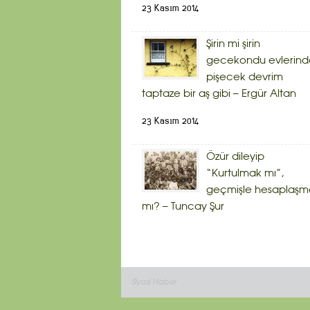
23 Kasım 2014
Şirin mi şirin
gecekondu evlerind
pişecek devrim
taptaze bir aş gibi – Ergür Altan
23 Kasım 2014
Özür dileyip
“Kurtulmak mı”,
geçmişle hesaplaşm
mı? – Tuncay Şur
Siyasi Haber