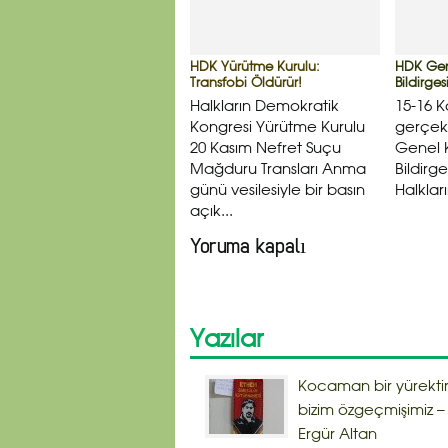
HDK Yürütme Kurulu:
HDK Gen
Transfobi Öldürür!
Bildirge
Halkların Demokratik
15-16 
Kongresi Yürütme Kurulu
gerçekl
20 Kasım Nefret Suçu
Genel 
Mağduru Transları Anma
Bildirge
günü vesilesiyle bir basın
Halklar
açık...
Yoruma kapalı
Yazılar
Kocaman bir yürekti
bizim özgeçmişimiz –
Ergür Altan