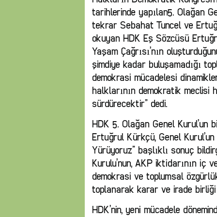
tarihlerinde yapılan5. Olağan G
tekrar Sebahat Tuncel ve Ertuğru
okuyan HDK Eş Sözcüsü Ertuğru
Yaşam Çağrısı’nın oluşturduğunu
şimdiye kadar buluşamadığı top
demokrasi mücadelesi dinamikler
halklarının demokratik meclisi 
sürdürecektir” dedi.
HDK 5. Olağan Genel Kurul’un 
Ertuğrul Kürkçü, Genel Kurul’un
Yürüyoruz” başlıklı sonuç bildi
Kurulu’nun, AKP iktidarının iç ve
demokrasi ve toplumsal özgürlü
toplanarak karar ve irade birliği
HDK’nin, yeni mücadele döneminde