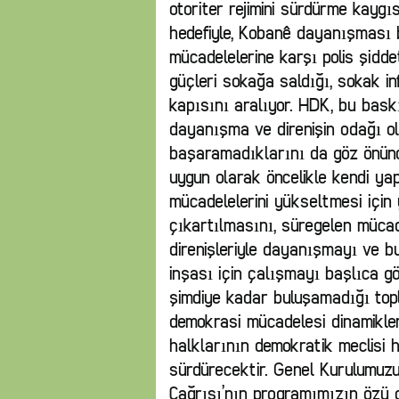
otoriter rejimini sürdürme kayg
hedefiyle, Kobanê dayanışması
mücadelelerine karşı polis şiddeti
güçleri sokağa saldığı, sokak in
kapısını aralıyor. HDK, bu bas
dayanışma ve direnişin odağı ola
başaramadıklarını da göz önünd
uygun olarak öncelikle kendi ya
mücadelelerini yükseltmesi için
çıkartılmasını, süregelen mücad
direnişleriyle dayanışmayı ve bu
inşası için çalışmayı başlıca g
şimdiye kadar buluşamadığı top
demokrasi mücadelesi dinamikler
halklarının demokratik meclisi 
sürdürecektir. Genel Kurulumuz
Çağrısı’nın programımızın özü 