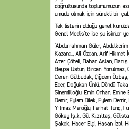
doğrultusunda toplumumuzun ezi
umudu olmak için sürekli bir çab
Tek listenin olduğu genel kurulda
Genel Meclis’te ise şu isimler yer
“Abdurrahman Güler, Abdulkerim
Kazancı, Ali Özcan, Arif Hikmet 
Azer Çöteli, Bahar Aslan, Barış
Beyza Üstün, Bircan Yorulmaz, C
Ceren Gülbudak, Çiğdem Özbaş,
Ecer, Doğukan Ünlü, Döndü Taka Ç
Sinemillioğlu, Emin Orhan, Emine
Demir, Eylem Dilek, Eylem Demir
Yılmaz Meroğlu, Ferhat Tunç, F
Gökay Işık, Gül Kızıltaş, Gülis
Şakak, Hacer Elçi, Hasan İzol, 