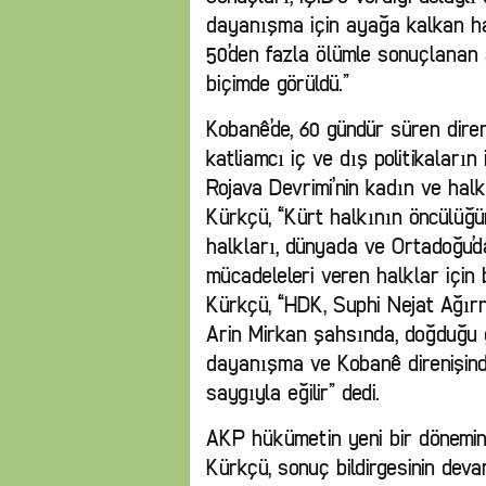
dayanışma için ayağa kalkan hal
50’den fazla ölümle sonuçlanan a
biçimde görüldü.”
Kobanê’de, 60 gündür süren dire
katliamcı iç ve dış politikaları
Rojava Devrimi’nin kadın ve halk
Kürkçü, “Kürt halkının öncülüğü
halkları, dünyada ve Ortadoğu’
mücadeleleri veren halklar için 
Kürkçü, “HDK, Suphi Nejat Ağır
Arin Mirkan şahsında, doğduğu g
dayanışma ve Kobanê direnişind
saygıyla eğilir” dedi.
AKP hükümetin yeni bir dönemin
Kürkçü, sonuç bildirgesinin deva