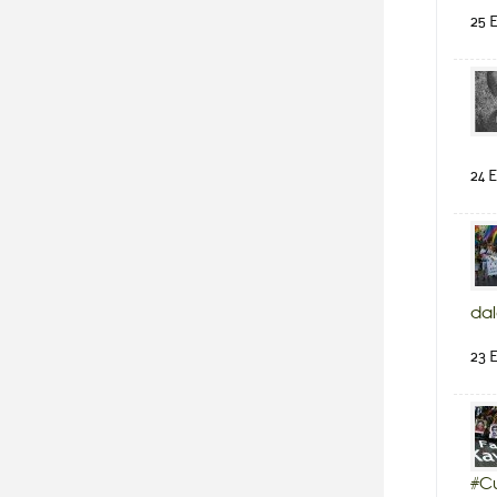
25 E
24 E
dal
23 E
#Cu