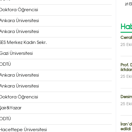
21 E
Doktora Öğrencisi
Ankara Üniversitesi
Hab
Ankara Üniversitesi
Cerrah
SES Merkez Kadın Sekr.
25 Ek
Gazi Üniversitesi
ODTÜ
Prof. 
iktida
Ankara Üniversitesi
25 Ek
Ankara Üniversitesi
Doktora Öğrencisi
Dersim
25 Ek
Şair&Yazar
ODTÜ
İran’
edildi
Hacettepe Üniversitesi