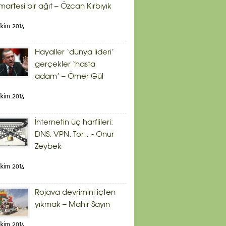
artesi bir ağıt – Özcan Kırbıyık
kim 2014
Hayaller ‘dünya lideri’
gerçekler ‘hasta
adam’ – Ömer Gül
kim 2014
İnternetin üç harflileri:
DNS, VPN, Tor…- Onur
Zeybek
kim 2014
Rojava devrimini içten
yıkmak – Mahir Sayın
kim 2014