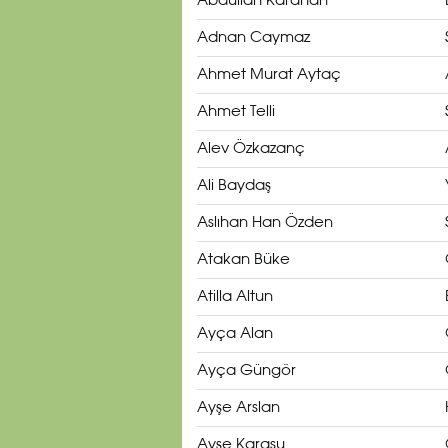
Abdullah Karahan
Adnan Caymaz
Ahmet Murat Aytaç
Ahmet Telli
Alev Özkazanç
Ali Baydaş
Aslıhan Han Özden
Atakan Büke
Atilla Altun
Ayça Alan
Ayça Güngör
Ayşe Arslan
Ayşe Karasu