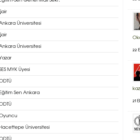
Eğitim-Sen Genel Mali Sekr.
Şair
Ankara Üniversitesi
Şair
Ok
Ankara Üniversitesi
22 E
Yazar
SES MYK Üyesi
ODTÜ
kaz
Eğitim Sen Ankara
21 E
ODTÜ
Oyuncu
Hacettepe Üniversitesi
ODTÜ