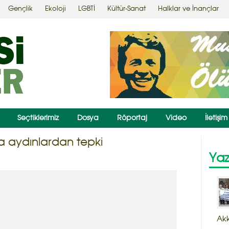
Gençlik
Ekoloji
LGBTİ
Kültür-Sanat
Halklar ve İnançlar
Seçtiklerimiz
Dosya
Röportaj
Video
İletişim
ra aydınlardan tepki
Yaz
Ak