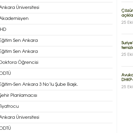
Ankara Üniversitesi
Çözüm 
açıkl
Akademisyen
25 Ek
İHD
Eğitim Sen Ankara
Suriye
temizl
Eğitim Sen Ankara
25 Ek
Doktora Öğrencisi
ODTÜ
Avukat
DHKP-
Eğitim-Sen Ankara 3 No’lu Şube Başk.
25 Ek
Şehir Planlamacısı
Tiyatrocu
Ankara Üniversitesi
ODTÜ