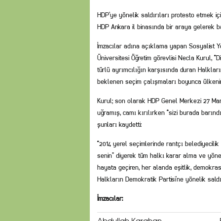
HDP’ye yönelik saldırıları protesto etmek i
HDP Ankara il binasında bir araya gelerek b
İmzacılar adına açıklama yapan Sosyalist Y
Üniversitesi Öğretim görevlisi Necla Kurul, “Di
türlü ayrımcılığın karşısında duran Halklar
beklenen seçim çalışmaları boyunca ülkenin 
Kurul; son olarak HDP Genel Merkezi 27 Mar
uğramış, camı kırılırken “sizi burada barındı
şunları kaydetti:
“2014 yerel seçimlerinde rantçı belediyecilik 
senin” diyerek tüm halkı karar alma ve yönet
hayata geçiren, her alanda eşitlik, demokra
Halkların Demokratik Partisi’ne yönelik sald
İmzacılar: