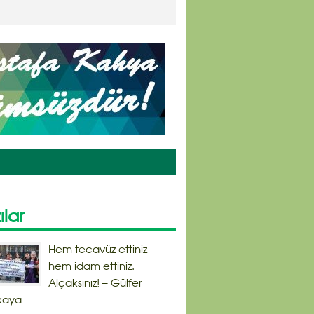
ılar
Hem tecavüz ettiniz
hem idam ettiniz.
Alçaksınız! – Gülfer
kaya