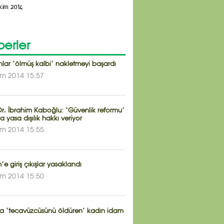
kim 2014
erler
lar ‘ölmüş kalbi’ nakletmeyi başardı
im 2014 15:57
Dr. İbrahim Kaboğlu: ‘Güvenlik reformu’
ra yasa dışılık hakkı veriyor
im 2014 15:55
’e giriş çıkışlar yasaklandı
im 2014 15:50
da ‘tecavüzcüsünü öldüren’ kadın idam