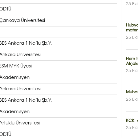
25 Ek
ODTÜ
Çankaya Üniversitesi
Hubya
matem
25 Ek
BES Ankara 1 No’lu Şb.Y.
Ankara Üniversitesi
Hem te
Alçaks
ESM MYK Üyesi
25 Ek
Akademisyen
Ankara Üniversitesi
Muhar
25 Ek
BES Ankara 1 No’lu Şb.Y.
Akademisyen
KCK: A
Artuklu Üniversitesi
25 Ek
ODTÜ