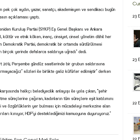
Cum
çin pek çok aydın, yazar, sanatçı, akademisyen ve sendikacı bugün
23 E
asın açıklaması yaptı.
eniden Kuruluş Partisi (SYKP) Eş Genel Başkanı ve Ankara
l, kültür ve etnik köken, inanç, cinsiyet, cinsel yönelim dâhil her
ın Demokratik Partisi, demokratik bir ortamda sürdürülmesi
birçok yerinde defalarca saldırıya uğradı” dedi.
23 E
t 2014 Perşembe gündüz saatlerinde bir grubun saldırısına
rmayacağız” sözleri ile birlikte galiz küfürler edilmiştir” derken
karşısında halkçı belediyecilik anlayışı ile yola çıkan, “şehir
me süreçlerine çağıran, kadınların tüm süreçlere eşit katılımını
22 E
si ve özgürlüklerin yer bulması için mücadeleyi merkezine alan
ırıları kınıyor, HDP’yi desteklediğimizi kamuoyuna duyuruyoruz.”
22 E