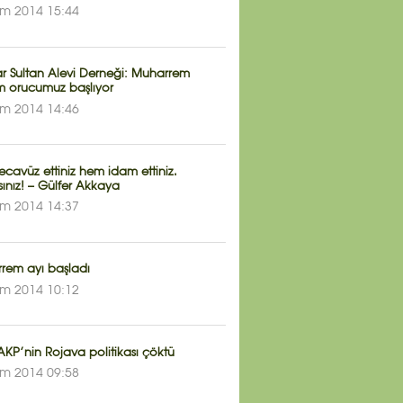
im 2014 15:44
r Sultan Alevi Derneği: Muharrem
 orucumuz başlıyor
im 2014 14:46
cavüz ettiniz hem idam ettiniz.
ınız! – Gülfer Akkaya
im 2014 14:37
rem ayı başladı
im 2014 10:12
KP’nin Rojava politikası çöktü
im 2014 09:58