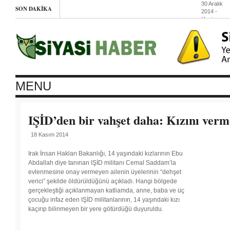
30 Aralık
SON DAKIKA
2014
-
Haziran
Hareketi’ni
açmazları
(Etha)
29 Aralık
2014
-
Petrol
“savaşı”:
Rusya,
MENU
İran ve
“vekalet
savaşları”
29 Aralık
IŞİD’den bir vahşet daha: Kızını verme
2014
-
HDP
18 Kasım 2014
tutuklanan
çocukları
sordu
Irak İnsan Hakları Bakanlığı, 14 yaşındaki kızlarının Ebu
29 Aralık
Abdallah diye tanınan IŞİD militanı Cemal Saddam’la
2014
-
evlenmesine onay vermeyen ailenin üyelerinin “dehşet
Gazze’de
verici” şekilde öldürüldüğünü açıkladı. Hangi bölgede
İsrail’e
karşı
gerçekleştiği açıklanmayan katliamda, anne, baba ve üç
yürüyüş
çocuğu infaz eden IŞİD militanlarının, 14 yaşındaki kızı
kaçırıp bilinmeyen bir yere götürdüğü duyuruldu.