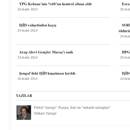
YPG Kobane’nin %60’ını kontrol altına aldı
Esra
29 Aralık 2014
25 Ara
IŞİD vahşetinden kaçış
SOHR
öldürü
24 Aralık 2014
24 Ara
Arap Alevi Gençler Maraş’ı andı
HPG 
23 Aralık 2014
20 Ara
Şengal’deki IŞİD kuşatması kırıldı
IŞİD
19 Aralık 2014
19 Ara
YAZILAR
Petrol “savaşı”: Rusya, İran ve “vekalet savaşları”
Volkan Yaraşır