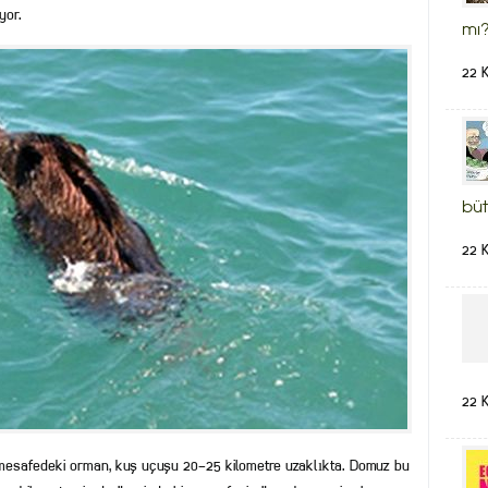
yor.
mı?
22 
büt
22 
22 
mesafedeki orman, kuş uçuşu 20-25 kilometre uzaklıkta. Domuz bu