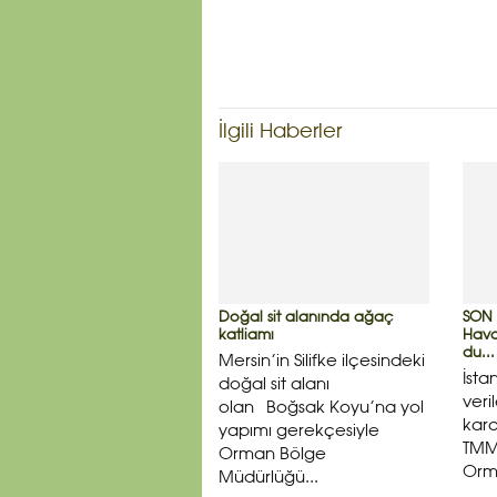
İlgili Haberler
Doğal sit alanında ağaç
SON 
katliamı
Hava
du...
Mersin’in Silifke ilçesindeki
İsta
doğal sit alanı
veri
olan Boğsak Koyu’na yol
kara
yapımı gerekçesiyle
TMMO
Orman Bölge
Orma
Müdürlüğü...