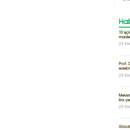
Hab
10 iş
maden
23 Ka
Prof. 
edebiy
23 Ka
Mevsiml
lira y
23 Ka
Gözalt