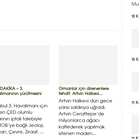
Mu
18 
18 
DAKİKA – 3.
Ormanlar için direnenlere
limanının yürütmesini
tehdit: Artvin Halkevi...
Artvin Halkevi dün gece
17 K
nbul 3. Havalimanı için
yarısı saldırıya uğradı.
len ÇED olumlu
Artvin Cerattepe’de
rının iptali talebiyle
milyonlarca ağacı
B’ye bağlı Jeoloji,
katlederek yapılmak
n, Çevre, Ziraat, ...
istenen maden...
17 K