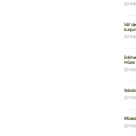
23 Ka
İdil’d
kurşun
23 Ka
Edirne
müze 
22 Ka
Sırbis
22 Ka
Müezzi
22 Ka