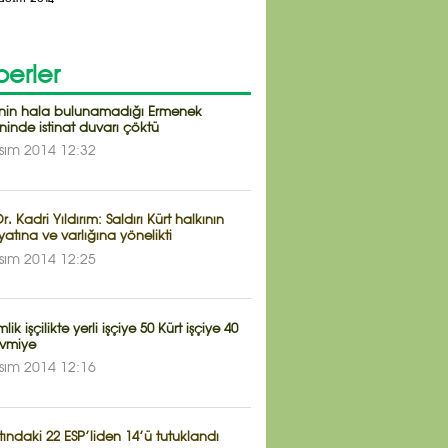
erler
çinin hala bulunamadığı Ermenek
inde istinat duvarı çöktü
sım 2014 12:32
Dr. Kadri Yıldırım: Saldırı Kürt halkının
atına ve varlığına yönelikti
sım 2014 12:25
ik işçilikte yerli işçiye 50 Kürt işçiye 40
evmiye
sım 2014 12:16
ındaki 22 ESP’liden 14’ü tutuklandı