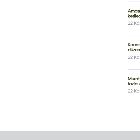
Amasr
kesile
22 Ka
Kocae
düzen
22 Ka
Murat
fazla
22 Ka