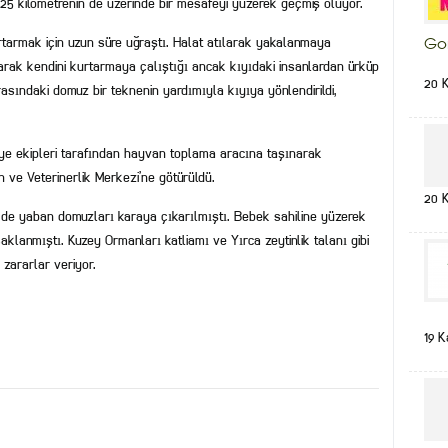
 25 kilometrenin de üzerinde bir mesafeyi yüzerek geçmiş oluyor.
tarmak için uzun süre uğraştı. Halat atılarak yakalanmaya
Go
rak kendini kurtarmaya çalıştığı ancak kıyıdaki insanlardan ürküp
20 
sındaki domuz bir teknenin yardımıyla kıyıya yönlendirildi,
ye ekipleri tarafından hayvan toplama aracına taşınarak
 ve Veterinerlik Merkezi’ne götürüldü.
20 
de yaban domuzları karaya çıkarılmıştı. Bebek sahiline yüzerek
lanmıştı. Kuzey Ormanları katliamı ve Yırca zeytinlik talanı gibi
 zararlar veriyor.
19 K