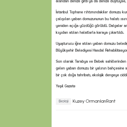
alandan denize girdi ya da denize düştüyse,
İstanbul Tophane rıhtımındakiler domuzu kur
çalışılan yaban domuzununun bu halatı ısıra
yeniden açığa yüzdüğü görüldü. Dalgalar ara
kıyıdan atılan halatlarla karaya çıkartıldı.
Uyuşturucu iğne atılan yaban domuzu beledi
Büyükşehir Belediyesi Hasdal Rehabilitasyon
Son olarak Tarabya ve Bebek sahillerinden 
gelen yaban domuzu bir yalının bahçesine sak
bir çok doğa tahribatı, ekolojik dengeye ciddi
Yeşil Gazete
Kuzey OrmanlarıRant
Ekoloji