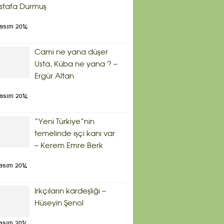
stafa Durmuş
Kasım 2014
Cami ne yana düşer
Usta, Küba ne yana ? –
Ergür Altan
Kasım 2014
“Yeni Türkiye”nin
temelinde işçi kanı var
– Kerem Emre Berk
asım 2014
Irkçıların kardeşliği –
Hüseyin Şenol
asım 2014