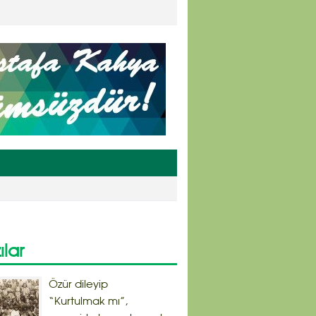
ılar
Özür dileyip
“Kurtulmak mı”,