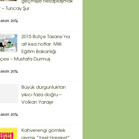
geçmişle hesaplaşmak
 – Tuncay Şur
Kasım 2014
2015 Bütçe Tasarısı’na
ait kısa notlar: Milli
Eğitim Bakanlığı
çesi – Mustafa Durmuş
Kasım 2014
Büyük durgunluktan
yıkıcı faza doğru –
Volkan Yaraşır
Kasım 2014
Kahverengi gömlek
giymiş “Yeşil Hareket”: