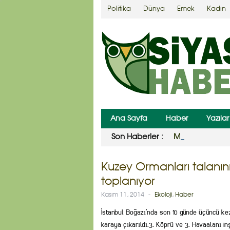
Politika
Dünya
Emek
Kadın
Ana Sayfa
Haber
Yazılar
Son Haberler :
Mevsimlik işçilik
Kuzey Ormanları talan
toplanıyor
Kasım 11, 2014
-
Ekoloji
,
Haber
İstanbul Boğazı’nda son 10 günde üçüncü k
karaya çıkarıldı.3. Köprü ve 3. Havaalanı in