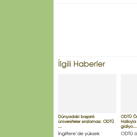
İlgili Haberler
Dünyadaki başarılı
ODTÜ Öğ
üniversiteler sıralaması: ODTÜ
Halkıyl
...
gidiyo...
İngiltere’de yüksek
ODTÜ öğ