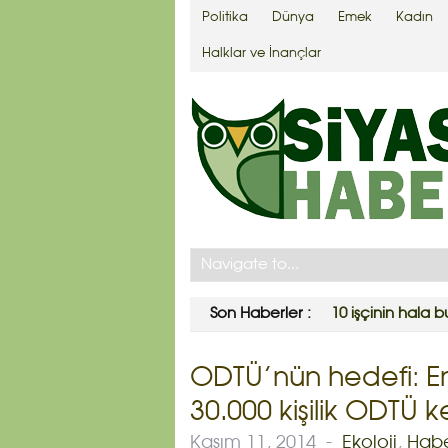
Politika
Dünya
Emek
Kadın
Halklar ve İnançlar
Son Haberler :
10 işçinin hala
ODTÜ’nün hedefi: En
30.000 kişilik ODTÜ k
Kasım 11, 2014
-
Ekoloji
,
Hab