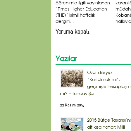
öğrenimle ilgili yayınlanan
karanlı
“Times Higher Education
müdaha
(THE)” isimli haftalık
Kobanê
dergini...
halkıyl
Yoruma kapalı
Yazılar
Özür dileyip
“Kurtulmak mı”,
geçmişle hesaplaşm
mı? – Tuncay Şur
22 Kasım 2014
2015 Bütçe Tasarısı’n
ait kısa notlar: Milli