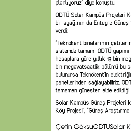
planlıyoruz” diye konuştu.
ODTÜ Solar Kampüs Projeleri Ko
bir ayağının da Entegre Güneş Sa
verdi:
“Teknokent binalarının çatıların
sistemde tamamı ODTÜ yapımı ola
hesaplara göre yıllık 13 bin meg
bin megavatsaatlik bölümü bu s
bulunursa Teknokent’in elektri
panellerinden sağlayabiliriz. OD
tamamen güneşten elde edildiği 3
Solar Kampüs Güneş Projeleri k
Köy Projesi”, “Güneş Araştırma M
Çetin GöksuODTÜSolar K