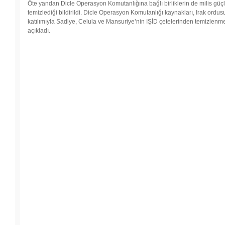
unutulmadı
Öte yandan Dicle Operasyon Komutanlığına bağlı birliklerin de milis güç
temizlediği bildirildi. Dicle Operasyon Komutanlığı kaynakları, Irak ordu
26 Aralık
katılımıyla Sadiye, Celula ve Mansuriye’nin IŞİD çetelerinden temizlenmes
açıkladı.
2014
-
TJOD:
Doğum
kontrolün
siyasetçile
değil, bire
karar verir
26 Aralık
2014
-
Erdoğan’d
bir ilk: