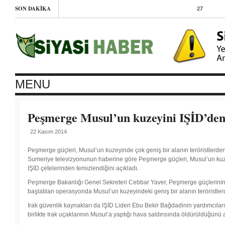
SON DAKIKA
27
Aralık
2014
-
Hüda-
Par
MENU
Cizre’de
Peşmerge Musul’un kuzeyini IŞİD’den
YDG-
22 Kasım 2014
H’ın
nöbet
Peşmerge güçleri, Musul’un kuzeyinde çok geniş bir alanın teröristlerden 
Sumeriye televizyonunun haberine göre Peşmerge güçleri, Musul’un kuze
çadırına
IŞİD çetelerinden temizlendiğini açıkladı.
Peşmerge Bakanlığı Genel Sekreteri Cebbar Yaver, Peşmerge güçlerinin IŞİ
saldırdı
başlatılan operasyonda Musul’un kuzeyindeki geniş bir alanın teröristler
26 Aralık
2014
-
Irak güvenlik kaynakları da IŞİD Lideri Ebu Bekir Bağdadinin yardımcıla
Roboski
birlikte Irak uçaklarının Musul’a yaptığı hava saldırısında öldürüldüğünü a
katliamı