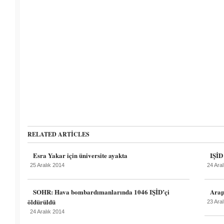
Özeleştiri
yapıyorum
RELATED ARTICLES
Esra Yakar için üniversite ayakta
IŞİD
25 Aralık 2014
24 Ara
SOHR: Hava bombardımanlarında 1046 IŞİD’çi
Arap
öldürüldü
23 Ara
24 Aralık 2014