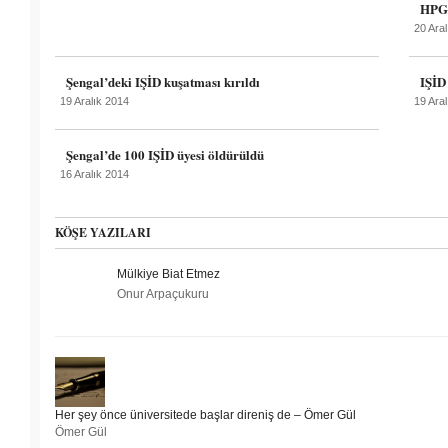
HPG 
20 Ara
Şengal’deki IŞİD kuşatması kırıldı
IŞİD
19 Aralık 2014
19 Ara
Şengal’de 100 IŞİD üyesi öldürüldü
16 Aralık 2014
KÖŞE YAZILARI
Mülkiye Biat Etmez
Onur Arpaçukuru
Her şey önce üniversitede başlar direniş de – Ömer Gül
Ömer Gül