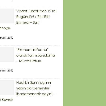
Vedat Türkali’den 1915
Bugündür! / Bitti Bitti
Bitmedi – Sait
inoğlu
Kasım 2014
‘Ekonomi reformu’
olarak tarımda sulama
– Murat Öztürk
Kasım 2014
Hadi bir Sünni açılımı
yapın da Cemevleri
ibadethanedir deyin! –
i Bayrak