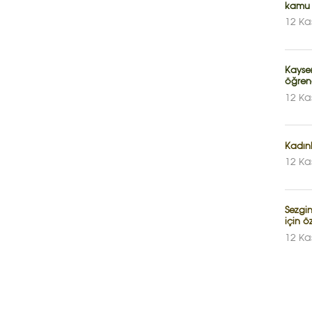
kamu 
12 Ka
Kayser
öğrenc
12 Ka
Kadın
12 Ka
Sezgi
için ö
12 Ka