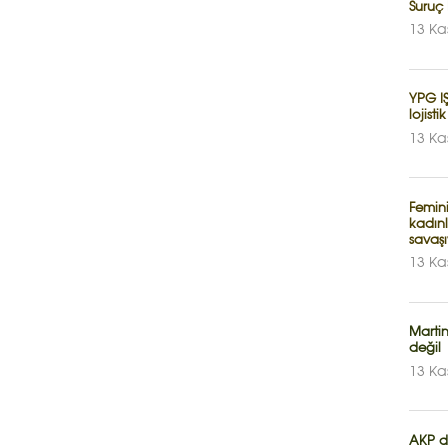
Suruç
13 Ka
YPG IŞ
lojisti
13 Ka
Femin
kadın
savaşı
13 Ka
Martin
değil
13 Ka
AKP di