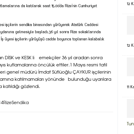
12 
lamalarına da katılarak saat 15.00’da Rize’nin Cumhuriyet
yesi işçilerin sendika binasından yürüyerek Atatürk Caddesi
eydanına gelmesiyle başladı.36 yıl sonra Rize sokaklarında
 İş üyesi işçilerin yürüyüşü cadde boyunca toplanan kalabalık
12 
n DİSK ve KESK li emekçiler 36 yıl aradan sonra
yıs kutlamalarına öncülük ettiler.1 Mayıs resmi tatil
ri genel müdürü İmdat Sütlüoğlu ÇAYKUR işçilerinin
yramına katılmamaları yönünde bulunduğu uyarılara
11 K
katıldığı gözlendi.
14
RizeSendika
Tun