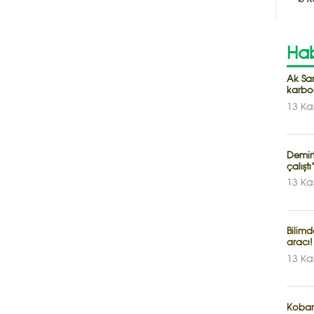
Hab
Ak Sar
karb
13 Ka
Demir
çalıştı
13 Ka
Bilimd
aracı!
13 Ka
Kobani