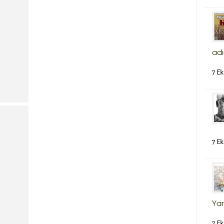
adı
7 Ek
7 Ek
Yar
7 Ek