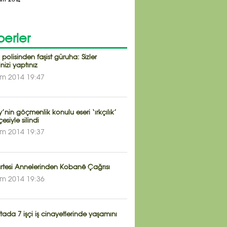
erler
polisinden faşist güruha: Sizler
nizi yaptınız
im 2014 19:47
’nin göçmenlik konulu eseri ‘ırkçılık’
esiyle silindi
im 2014 19:37
tesi Annelerinden Kobanê Çağrısı
im 2014 19:36
ftada 7 işçi iş cinayetlerinde yaşamını