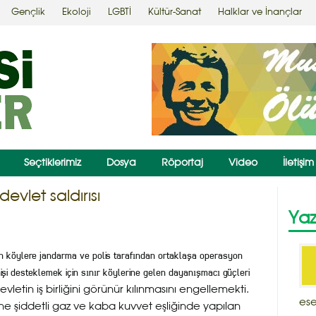
Gençlik
Ekoloji
LGBTİ
Kültür-Sanat
Halklar ve İnançlar
Seçtiklerimiz
Dosya
Röportaj
Video
İletişim
evlet saldırısı
Yaz
nan köylere jandarma ve polis tarafından ortaklaşa operasyon
şi desteklemek için sınır köylerine gelen dayanışmacı güçleri
devletin iş birliğini görünür kılınmasını engellemekti.
ese
e şiddetli gaz ve kaba kuvvet eşliğinde yapılan