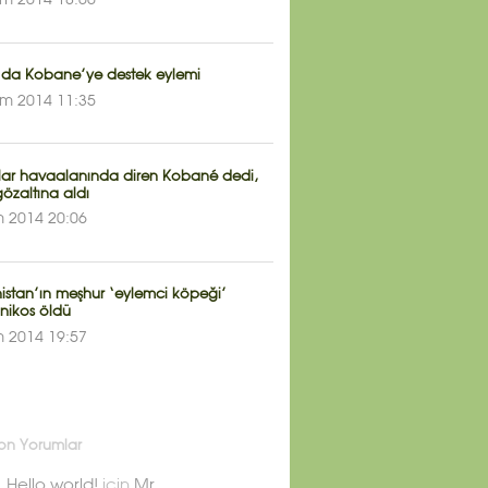
im 2014 18:00
n’da Kobane’ye destek eylemi
im 2014 11:35
lar havaalanında diren Kobané dedi,
gözaltına aldı
m 2014 20:06
istan’ın meşhur ‘eylemci köpeği’
nikos öldü
m 2014 19:57
on Yorumlar
Hello world!
için
Mr