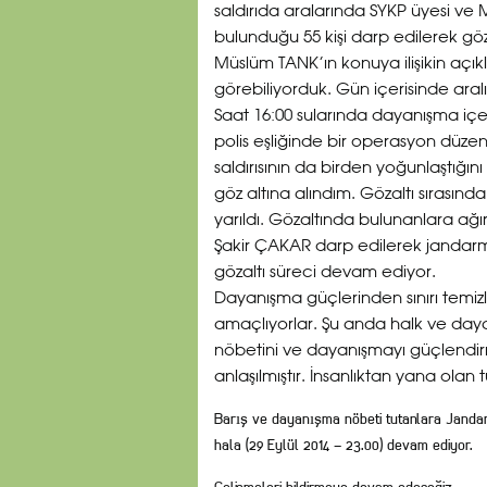
saldırıda aralarında SYKP üyesi ve
bulunduğu 55 kişi darp edilerek göz
Müslüm TANK’ın konuya ilişikin açıkl
görebiliyorduk. Gün içerisinde aralı
Saat 16:00 sularında dayanışma i
polis eşliğinde bir operasyon düze
saldırısının da birden yoğunlaştığı
göz altına alındım. Gözaltı sırasınd
yarıldı. Gözaltında bulunanlara ağır
Şakir ÇAKAR darp edilerek jandarm
gözaltı süreci devam ediyor.
Dayanışma güçlerinden sınırı temi
amaçlıyorlar. Şu anda halk ve daya
nöbetini ve dayanışmayı güçlendi
anlaşılmıştır. İnsanlıktan yana ola
Barış ve dayanışma nöbeti tutanlara Jandar
hala (29 Eylül 2014 – 23.00) devam ediyor.