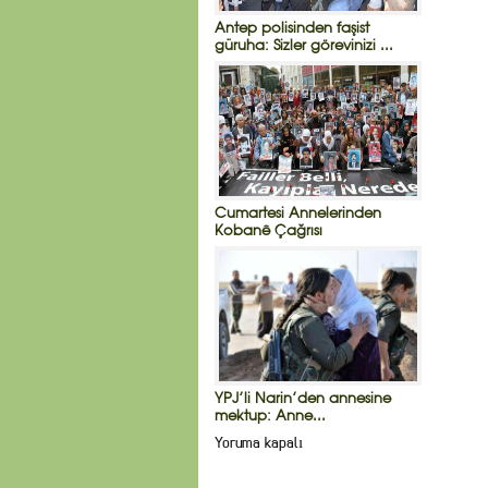
Antep polisinden faşist
güruha: Sizler görevinizi ...
Cumartesi Annelerinden
Kobanê Çağrısı
YPJ’li Narin’den annesine
mektup: Anne...
Yoruma kapalı