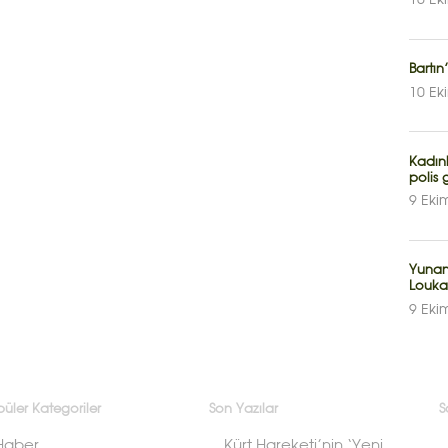
10 Ek
Bartı
10 Ek
Kadın
polis 
9 Eki
Yunan
Louka
9 Eki
üler Kategoriler
Son Yazılar
S
Haber
Kürt Hareketi’nin ‘Yeni