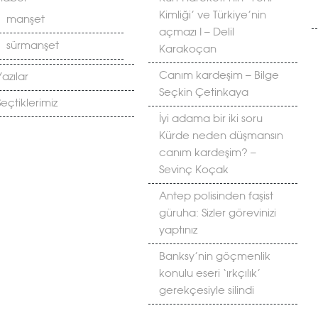
Kimliği’ ve Türkiye’nin
manşet
açmazı I – Delil
sürmanşet
Karakoçan
Canım kardeşim – Bilge
Yazılar
Seçkin Çetinkaya
Seçtiklerimiz
İyi adama bir iki soru
Kürde neden düşmansın
canım kardeşim? –
Sevinç Koçak
Antep polisinden faşist
güruha: Sizler görevinizi
yaptınız
Banksy’nin göçmenlik
konulu eseri ‘ırkçılık’
gerekçesiyle silindi