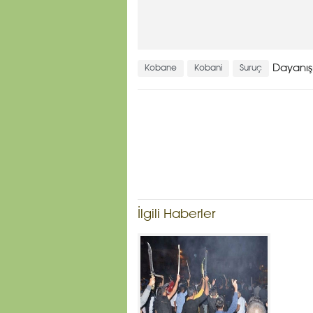
Dayanı
Kobane
Kobani
Suruç
İlgili Haberler