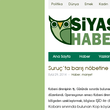
Politika
Dünya
Emek
Kadın
Ana Sayfa
Haber
Yazılar
Suruç’ta barış nöbetine d
Eylül 29, 2014
-
Haber
,
manşet
Kobani direnişinin 15. Gününde sınırda bulu
düzenlendi. Operasyonun amacı Kobani direni
bölgeden uzaklaştırmak, böylece
IŞİD ile 
Kobani sınırında bulunan Kop köyün