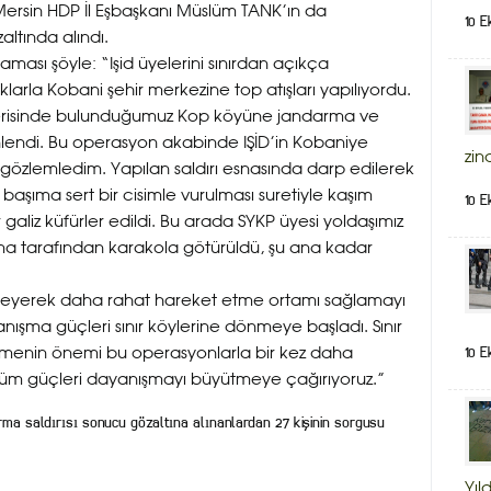
 Mersin HDP İl Eşbaşkanı Müslüm TANK’ın da
10 E
altında alındı.
aması şöyle: “Işid üyelerini sınırdan açıkça
klarla Kobani şehir merkezine top atışları yapılıyordu.
çerisinde bulunduğumuz Kop köyüne jandarma ve
nlendi. Bu operasyon akabinde IŞİD’in Kobaniye
zin
nı gözlemledim. Yapılan saldırı esnasında darp edilerek
a başıma sert bir cisimle vurulması suretiyle kaşım
10 E
 galiz küfürler edildi. Bu arada SYKP üyesi yoldaşımız
a tarafından karakola götürüldü, şu ana kadar
zleyerek daha rahat hareket etme ortamı sağlamayı
nışma güçleri sınır köylerine dönmeye başladı. Sınır
10 E
rmenin önemi bu operasyonlarla bir kez daha
n tüm güçleri dayanışmayı büyütmeye çağırıyoruz.”
ma saldırısı sonucu gözaltına alınanlardan 27 kişinin sorgusu
Yıld