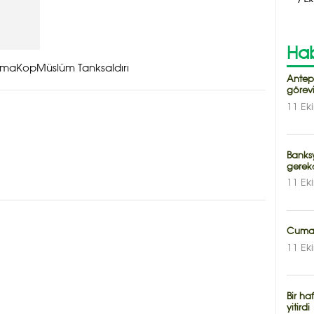
Hab
şma
KopMüslüm Tanksaldırı
Antep 
görevi
11 Ek
Banksy
gerekç
11 Ek
Cumar
11 Ek
Bir ha
yitirdi