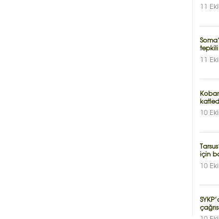
11 Ek
Soma’d
tepkili
11 Ek
Koban
katled
10 Ek
Tarsus
için b
10 Ek
SYKP’
çağrıs