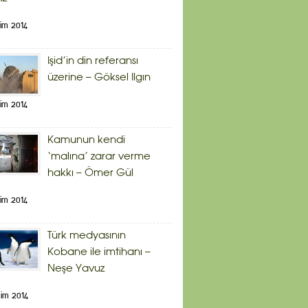
im 2014
Işid’in din referansı
üzerine – Göksel Ilgın
im 2014
Kamunun kendi
‘malına’ zarar verme
hakkı – Ömer Gül
im 2014
Türk medyasının
Kobane ile imtihanı –
Neşe Yavuz
im 2014