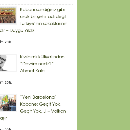
Kobani sandığınız gibi
uzak bir şehir adı değil,
Türkiye’nin sokaklarının
dır – Duygu Yıldız
im 2014
Kıvılcımlı külliyatından:
“Devrim nedir?” –
Ahmet Kale
im 2014
“Yeni Barcelona”
Kobane: Geçit Yok,
Geçit Yok…! – Volkan
aşır
im 2014