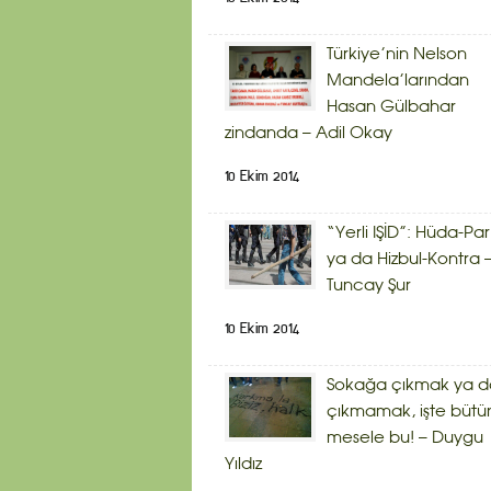
Türkiye’nin Nelson
Mandela’larından
Hasan Gülbahar
zindanda – Adil Okay
10 Ekim 2014
“Yerli IŞİD”: Hüda-Par
ya da Hizbul-Kontra 
Tuncay Şur
10 Ekim 2014
Sokağa çıkmak ya d
çıkmamak, işte bütü
mesele bu! – Duygu
Yıldız