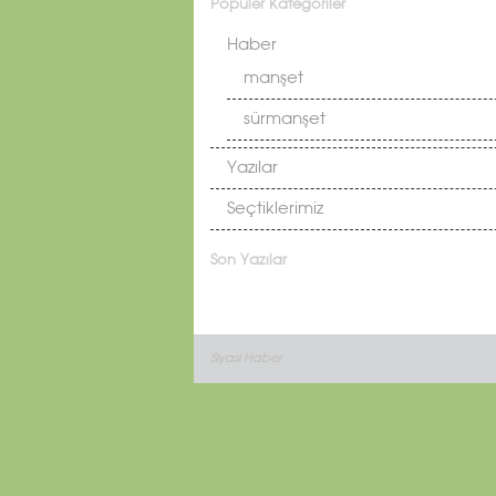
Popüler Kategoriler
Haber
manşet
sürmanşet
Yazılar
Seçtiklerimiz
Son Yazılar
Siyasi Haber