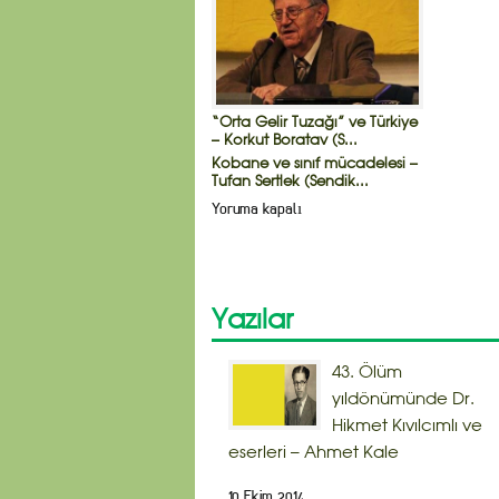
“Orta Gelir Tuzağı” ve Türkiye
– Korkut Boratav (S...
Kobane ve sınıf mücadelesi –
Tufan Sertlek (Sendik...
Yoruma kapalı
Yazılar
43. Ölüm
yıldönümünde Dr.
Hikmet Kıvılcımlı ve
eserleri – Ahmet Kale
10 Ekim 2014