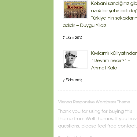
Kobani sandığınız gib
uzak bir şehir adı deği
Türkiye’nin sokakların
adıdır – Duygu Yıldız
7 Ekim 2014
Kıvılcımlı külliyatında
“Devrim nedir?” –
Ahmet Kale
7 Ekim 2014
Vienna Responsive Wordpress Theme
Thank you for using for buying this
theme from Well Themes. If you ha
questions, please feel free contact.