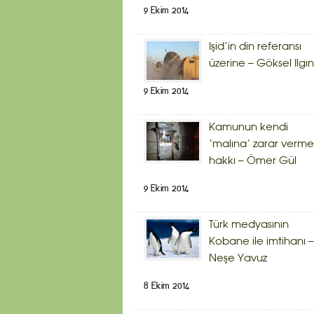
9 Ekim 2014
Işid’in din referansı
üzerine – Göksel Ilgın
9 Ekim 2014
Kamunun kendi
‘malına’ zarar verme
hakkı – Ömer Gül
9 Ekim 2014
Türk medyasının
Kobane ile imtihanı –
Neşe Yavuz
8 Ekim 2014