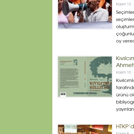
Kasım 13
Seçimler
seçimle
oluştur
çoğunlu
oy verec
Kıvılcım
Ahmet 
Kasım 10
Kıvılcım
tarafınd
ürünü ol
bibliyog
yayınlanı
HTKP’