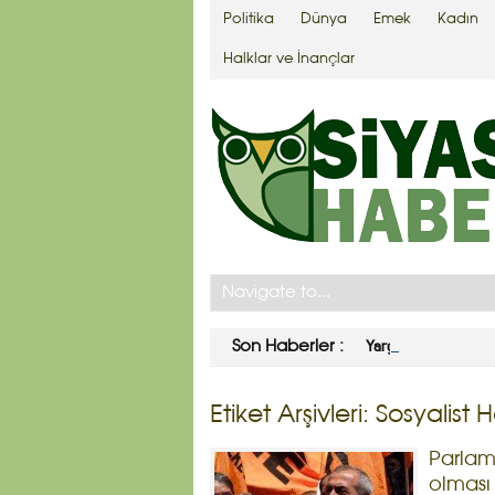
Politika
Dünya
Emek
Kadın
Halklar ve İnançlar
Yargıtay’dan Ahmet 
Son Haberler :
Etiket Arşivleri:
Sosyalist 
Parlame
olması