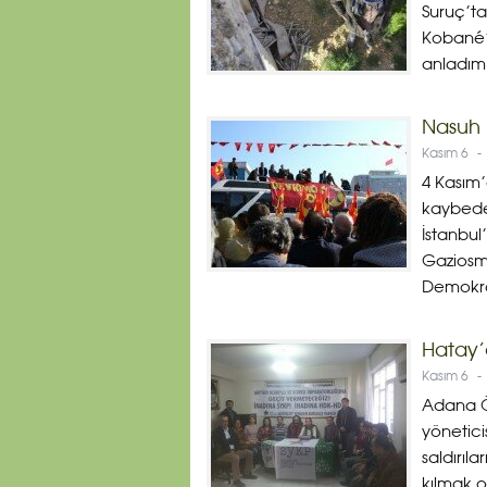
Suruç’ta
Kobané’y
anladım.
Nasuh 
Kasım 6
-
4 Kasım
kaybede
İstanbul
Gaziosm
Demokrat
Hatay’
Kasım 6
-
Adana Öz
yönetici
saldırıl
kılmak o