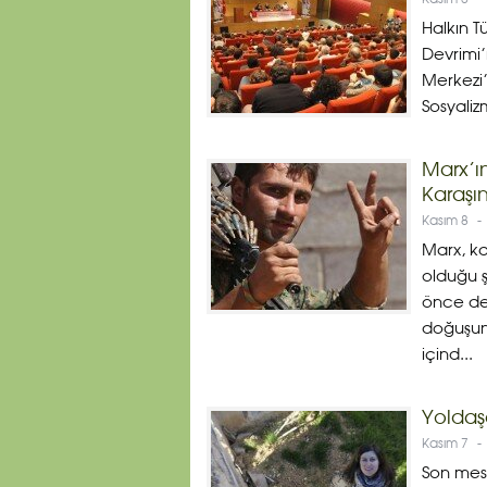
Kasım 8
-
Halkın T
Devrimi’
Merkezi
Sosyaliz
Marx’ı
Karaşın
Kasım 8
-
Marx, ka
olduğu ş
önce değ
doğuşuna
içind...
Yoldaş
Kasım 7
-
Son mesa