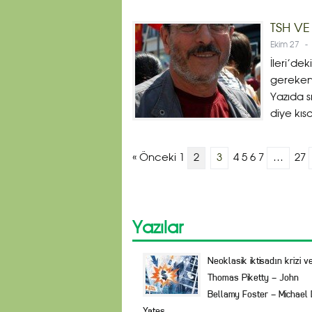
TSH VE
Ekim 27
-
İleri’dek
gereken 
Yazıda 
diye kıs
« Önceki 1
2
3
4 5 6 7
…
27
Yazılar
Neoklasik iktisadın krizi v
Thomas Piketty – John
Bellamy Foster – Michael 
Yates