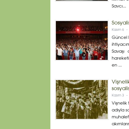
Savcı...
Sosyali
Kasım 6
-
Güncel b
ihtiyacı
Savaşı d
hareketi
en ...
Vişneli
sosyali
Kasım 3
-
Vişnelik 
adıyla s
muhalefe
akımları