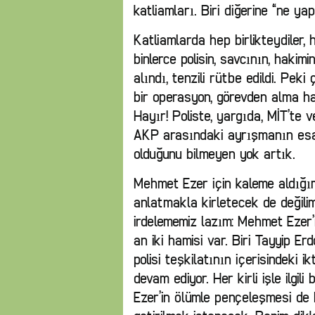
katliamları. Biri diğerine “ne ya
Katliamlarda hep birlikteydiler, 
binlerce polisin, savcının, hakimin
alındı, tenzili rütbe edildi. Peki
bir operasyon, görevden alma 
Hayır! Poliste, yargıda, MİT’te
AKP arasındaki ayrışmanın esas
olduğunu bilmeyen yok artık.
Mehmet Ezer için kaleme aldığım 
anlatmakla kirletecek de değil
irdelememiz lazım: Mehmet Ezer’i
an iki hamisi var. Biri Tayyip Er
polisi teşkilatının içerisindeki 
devam ediyor. Her kirli işle ilgil
Ezer’in ölümle pençeleşmesi de 