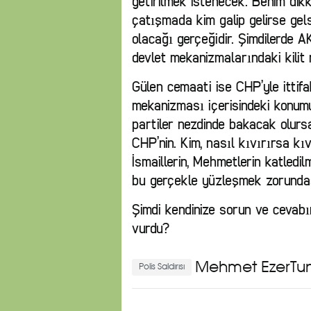
getirilmek istenecek. Benim dik
çatışmada kim galip gelirse gels
olacağı gerçeğidir. Şimdilerde A
devlet mekanizmalarındaki kilit
Gülen cemaati ise CHP’yle ittif
mekanizması içerisindeki konumu
partiler nezdinde bakacak olurs
CHP’nin. Kim, nasıl kıvırırsa kıv
İsmaillerin, Mehmetlerin katled
bu gerçekle yüzleşmek zorunda
Şimdi kendinize sorun ve cevabın
vurdu?
Mehmet Ezer
Tu
Polis Saldırısı