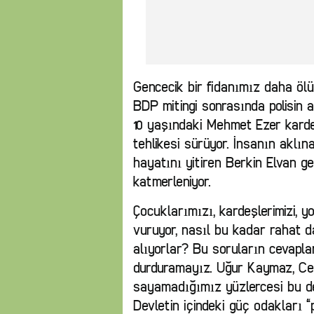
Gencecik bir fidanımız daha ölü
BDP mitingi sonrasında polisin 
10 yaşındaki Mehmet Ezer kard
tehlikesi sürüyor. İnsanın aklı
hayatını yitiren Berkin Elvan ge
katmerleniyor.
Çocuklarımızı, kardeşlerimizi, yo
vuruyor, nasıl bu kadar rahat d
alıyorlar? Bu soruların cevapl
durduramayız. Uğur Kaymaz, Cey
sayamadığımız yüzlercesi bu devl
Devletin içindeki güç odakları “p