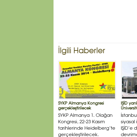
İlgili Haberler
SYKP Almanya Kongresi
IŞİD yanl
gerçekleştirilecek
Üniversit
SYKP Almanya 1. Olağan
İstanbu
Kongresi, 22-23 Kasım
siyasal
tarihlerinde Heidelberg’te
IŞİD’e 
gerçekleştirilecek.
devrimc