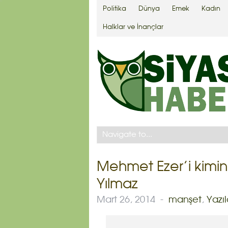
Politika
Dünya
Emek
Kadın
Halklar ve İnançlar
Mehmet Ezer’i kimin
Yılmaz
Mart 26, 2014
-
manşet
,
Yazıl