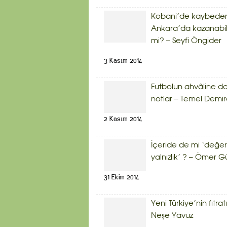
Kobani’de kaybede
Ankara’da kazanabil
mi? – Seyfi Öngider
3 Kasım 2014
Futbolun ahvâline da
notlar – Temel Demir
2 Kasım 2014
İçeride de mi ‘değerl
yalnızlık’ ? – Ömer G
31 Ekim 2014
Yeni Türkiye’nin fıtratı
Neşe Yavuz