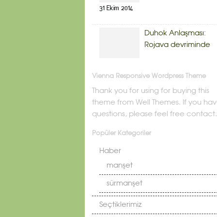
31 Ekim 2014
Duhok Anlaşması:
Rojava devriminde
Vienna Responsive Wordpress Theme
Thank you for using for buying this
theme from Well Themes. If you ha
questions, please feel free contact.
Popüler Kategoriler
Haber
manşet
sürmanşet
Seçtiklerimiz