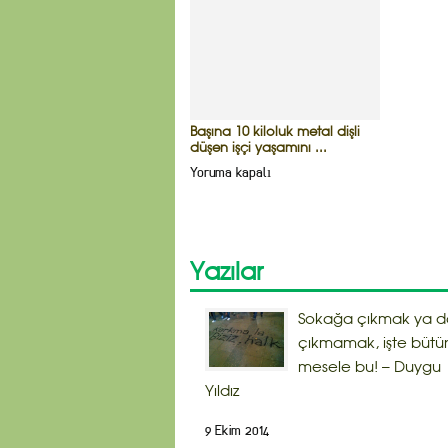
Başına 10 kiloluk metal dişli
düşen işçi yaşamını ...
Yoruma kapalı
Yazılar
Sokağa çıkmak ya d
çıkmamak, işte bütü
mesele bu! – Duygu
Yıldız
9 Ekim 2014