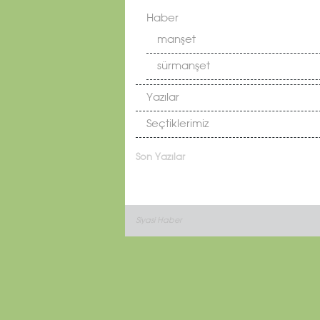
Haber
manşet
sürmanşet
Yazılar
Seçtiklerimiz
Son Yazılar
Siyasi Haber