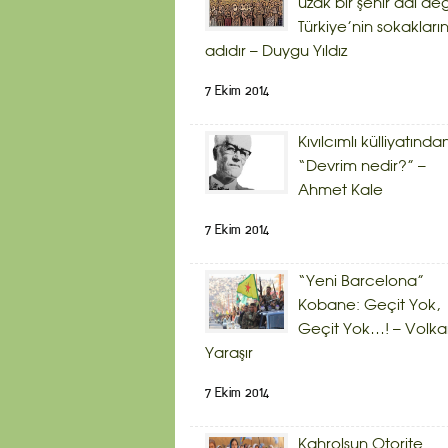
uzak bir şehir adı deği
Türkiye’nin sokakların
adıdır – Duygu Yıldız
7 Ekim 2014
Kıvılcımlı külliyatında
“Devrim nedir?” –
Ahmet Kale
7 Ekim 2014
“Yeni Barcelona”
Kobane: Geçit Yok,
Geçit Yok…! – Volk
Yaraşır
7 Ekim 2014
Kahrolsun Otorite