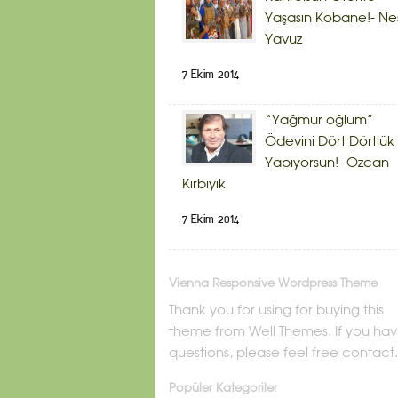
Yaşasın Kobane!- Ne
Yavuz
7 Ekim 2014
“Yağmur oğlum”
Ödevini Dört Dörtlük
Yapıyorsun!- Özcan
Kırbıyık
7 Ekim 2014
Vienna Responsive Wordpress Theme
Thank you for using for buying this
theme from Well Themes. If you ha
questions, please feel free contact.
Popüler Kategoriler