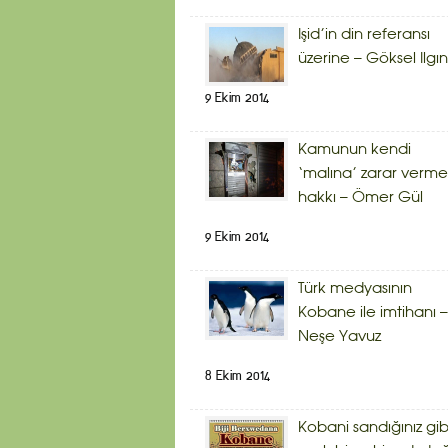
Işid’in din referansı
üzerine – Göksel Ilgın
9 Ekim 2014
Kamunun kendi
‘malına’ zarar verme
hakkı – Ömer Gül
9 Ekim 2014
Türk medyasının
Kobane ile imtihanı –
Neşe Yavuz
8 Ekim 2014
Kobani sandığınız gib