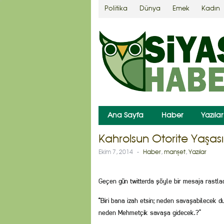
Politika
Dünya
Emek
Kadın
Ana Sayfa
Haber
Yazılar
Kahrolsun Otorite Yaşa
Ekim 7, 2014
-
Haber
,
manşet
,
Yazılar
Geçen gün twitterda şöyle bir mesaja rastla
“Biri bana izah etsin; neden savaşabilecek d
neden Mehmetçik savaşa gidecek.?”