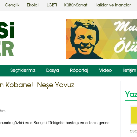
Gençlik
Ekoloji
LGBTİ
Kültür-Sanat
Halklar ve İnançlar
Seçtiklerimiz
Dosya
Röportaj
Video
İletişim
sın Kobane!- Neşe Yavuz
Yaz
dım.
urumda yüzbinlerce Suriyeli Türkiye’de boştayken onların yerine
ese