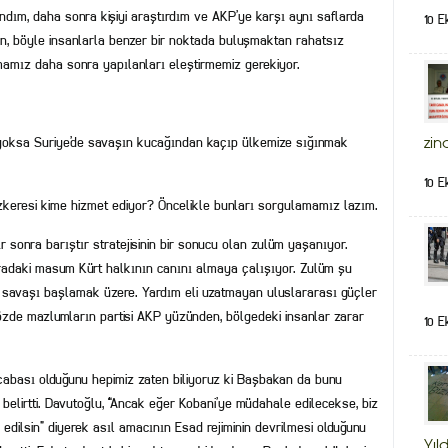
dım, daha sonra kişiyi araştırdım ve AKP’ye karşı aynı saflarda
10 E
n, böyle insanlarla benzer bir noktada buluşmaktan rahatsız
mamız daha sonra yapılanları eleştirmemiz gerekiyor.
 yoksa Suriye’de savaşın kucağından kaçıp ülkemize sığınmak
zin
10 E
keresi kime hizmet ediyor? Öncelikle bunları sorgulamamız lazım.
r sonra barıştır stratejisinin bir sonucu olan zulüm yaşanıyor.
oradaki masum Kürt halkının canını almaya çalışıyor. Zulüm şu
r savaşı başlamak üzere. Yardım eli uzatmayan uluslararası güçler
de mazlumların partisi AKP yüzünden, bölgedeki insanlar zarar
10 E
çabası olduğunu hepimiz zaten biliyoruz ki Başbakan da bunu
e belirtti. Davutoğlu, “Ancak eğer Kobani’ye müdahale edilecekse, biz
edilsin” diyerek asıl amacının Esad rejiminin devrilmesi olduğunu
Yıld