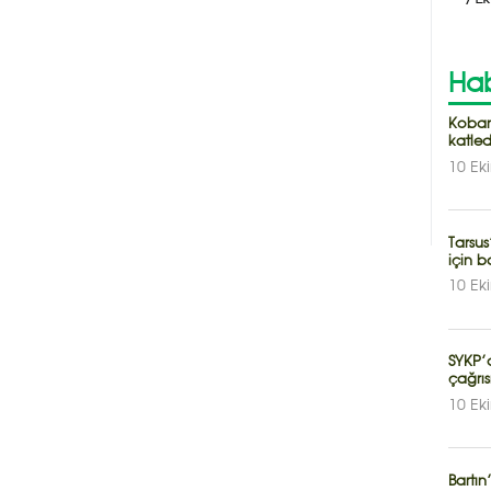
Hab
Koban
katled
10 Ek
Tarsus
için b
10 Ek
SYKP’
çağrıs
10 Ek
Bartı