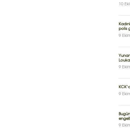
10 Ek
Kadın
polis 
9 Eki
Yunan
Louka
9 Eki
KCK’de
9 Eki
Bugün
engell
9 Eki