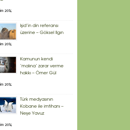
im 2014
Işid’in din referansı
üzerine – Göksel Ilgın
im 2014
Kamunun kendi
‘malına’ zarar verme
hakkı – Ömer Gül
im 2014
Türk medyasının
Kobane ile imtihanı –
Neşe Yavuz
im 2014