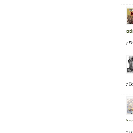
adı
7 Ek
7 Ek
Yar
7 Ek