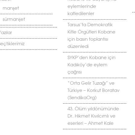
eylemlerinde
manşet
katledilenler
sürmanşet
Tarsus’ta Demokratik
Kitle Örgütleri Kobane
Yazılar
için basın toplantısı
Seçtiklerimiz
düzenledi
SYKP’den Kobane için
Kadıköy’de eylem
çağrısı
“Orta Gelir Tuzağı” ve
Türkiye – Korkut Boratav
(SendikaOrg)
43. Ölüm yıldönümünde
Dr. Hikmet Kıvılcımlı ve
eserleri – Ahmet Kale