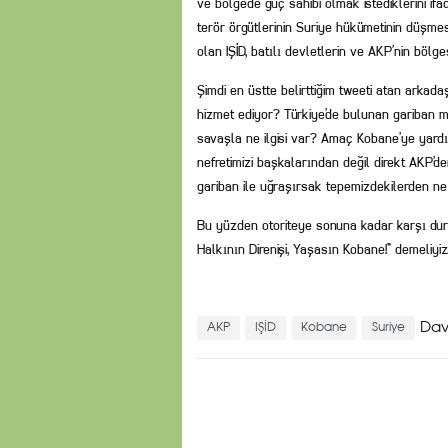
ve bölgede güç sahibi olmak istediklerini ifa
terör örgütlerinin Suriye hükümetinin düşme
olan IŞİD, batılı devletlerin ve AKP’nin bö
Şimdi en üstte belirttiğim tweeti atan arka
hizmet ediyor? Türkiye’de bulunan gariban mü
savaşla ne ilgisi var? Amaç Kobane’ye yard
nefretimizi başkalarından değil direkt AKP’
gariban ile uğraşırsak tepemizdekilerden ne
Bu yüzden otoriteye sonuna kadar karşı dur
Halkının Direnişi, Yaşasın Kobane!” demeliyiz
Dav
AKP
IŞİD
Kobane
Suriye