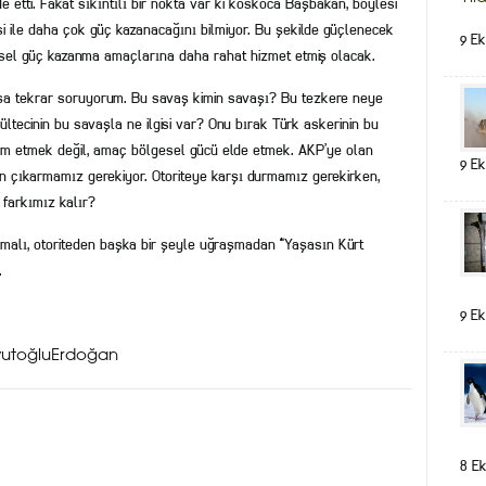
de etti. Fakat sıkıntılı bir nokta var ki koskoca Başbakan, böylesi
si ile daha çok güç kazanacağını bilmiyor. Bu şekilde güçlenecek
9 Ek
lgesel güç kazanma amaçlarına daha rahat hizmet etmiş olacak.
daşa tekrar soruyorum. Bu savaş kimin savaşı? Bu tezkere neye
ltecinin bu savaşla ne ilgisi var? Onu bırak Türk askerinin bu
ım etmek değil, amaç bölgesel gücü elde etmek. AKP’ye olan
9 Ek
den çıkarmamız gerekiyor. Otoriteye karşı durmamız gerekirken,
 farkımız kalır?
malı, otoriteden başka bir şeyle uğraşmadan “Yaşasın Kürt
.
9 Ek
utoğluErdoğan
8 Ek