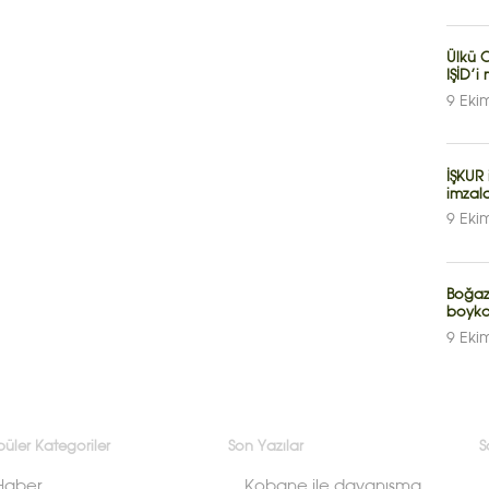
Ülkü O
IŞİD’
9 Eki
İŞKUR
imzalat
9 Eki
Boğazi
boyko
9 Eki
üler Kategoriler
Son Yazılar
S
Haber
Kobane ile dayanışma