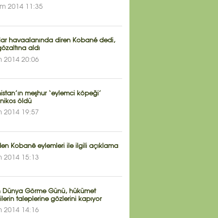
im 2014 11:35
lar havaalanında diren Kobané dedi,
gözaltına aldı
m 2014 20:06
istan’ın meşhur ‘eylemci köpeği’
nikos öldü
m 2014 19:57
n Kobanê eylemleri ile ilgili açıklama
m 2014 15:13
 Dünya Görme Günü, hükümet
ilerin taleplerine gözlerini kapıyor
m 2014 14:16