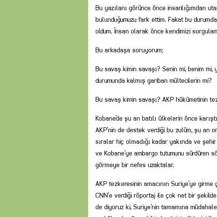
Bu yazılanı görünce önce insanlığımdan utan
bulunduğumuzu fark ettim. Fakat bu durumda
oldum. İnsan olarak önce kendimizi sorgula
Bu arkadaşa soruyorum;
Bu savaş kimin savaşı? Senin mi, benim mi,
durumunda kalmış gariban mültecilerin mi?
Bu savaş kimin savaşı? AKP hükümetinin tez
Kobane’de şu an batılı ülkelerin önce karıştı
AKP’nin de destek verdiği bu zulüm, şu an 
sıralar hiç olmadığı kadar yakında ve şehi
ve Kobane’ye ambargo tutumunu sürdüren söz
görmeye bir nefes uzaktalar.
AKP tezkeresinin amacının Suriye’ye girme 
CNN’e verdiği röportaj ile çok net bir şekild
de diyoruz ki, Suriye’nin tamamına müdahale 