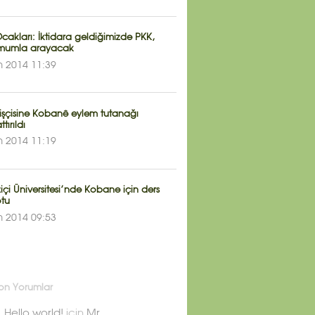
cakları: İktidara geldiğimizde PKK,
i mumla arayacak
m 2014 11:39
 işçisine Kobanê eylem tutanağı
tırıldı
m 2014 11:19
çi Üniversitesi’nde Kobane için ders
tu
m 2014 09:53
on Yorumlar
Hello world!
için
Mr