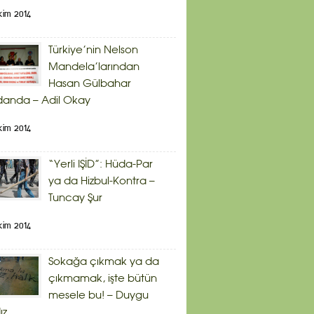
kim 2014
Türkiye’nin Nelson
Mandela’larından
Hasan Gülbahar
danda – Adil Okay
kim 2014
“Yerli IŞİD”: Hüda-Par
ya da Hizbul-Kontra –
Tuncay Şur
kim 2014
Sokağa çıkmak ya da
çıkmamak, işte bütün
mesele bu! – Duygu
ız