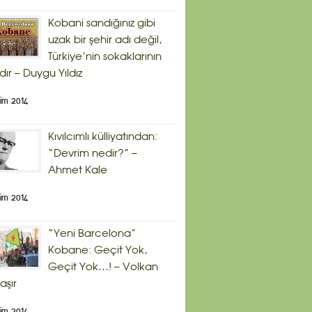
Kobani sandığınız gibi
uzak bir şehir adı değil,
Türkiye’nin sokaklarının
dır – Duygu Yıldız
im 2014
Kıvılcımlı külliyatından:
“Devrim nedir?” –
Ahmet Kale
im 2014
“Yeni Barcelona”
Kobane: Geçit Yok,
Geçit Yok…! – Volkan
aşır
im 2014