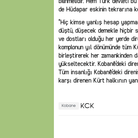
bilinmelidir. Hem Türk devleti bu
de Hüdapar eskinin tekrarına kes
“Hiç kimse yanlış hesap yapma
düştü, düşecek demekle hiçbir s
ve dostları olduğu her yerde dir
komplonun yıl dönümünde tüm Kür
birleştirerek her zamankinden d
yükseltecektir. Kobanê’deki diren
Tüm insanlığı Kobanê’deki direni
karşı direnen Kürt halkının yan
KCK
Kobane