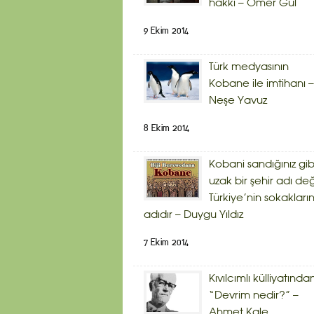
hakkı – Ömer Gül
9 Ekim 2014
Türk medyasının
Kobane ile imtihanı –
Neşe Yavuz
8 Ekim 2014
Kobani sandığınız gib
uzak bir şehir adı deği
Türkiye’nin sokakların
adıdır – Duygu Yıldız
7 Ekim 2014
Kıvılcımlı külliyatında
“Devrim nedir?” –
Ahmet Kale