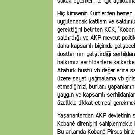
sokak eylemleri ile ilgili açıklam
Hiç kimsenin Kürtlerden hemen 
uygulanacak katliam ve saldırı
gerektiğini belirten KCK, “Koba
saldırdığı ve AKP mevcut politi
daha kapsamlı biçimde gelişece
dostlarının geliştirdiği serhild
halkımız serhildanlara kalkark
Atatürk büstü vb değerlerine sa
üzere şayet yağmalama vb girişim
etmediğimizi, bunları yapanların
yaygın ve kapsamlı serhildanlar 
özellikle dikkat etmesi gerekmekt
Yaşananlardan AKP devletinin s
Kobanê direnişini sahiplenmekle 
Bu anlamda Kobanê Pirsus birleş