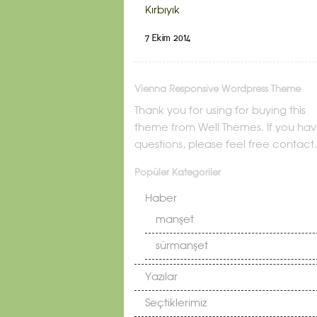
Kırbıyık
7 Ekim 2014
Vienna Responsive Wordpress Theme
Thank you for using for buying this
theme from Well Themes. If you ha
questions, please feel free contact.
Popüler Kategoriler
Haber
manşet
sürmanşet
Yazılar
Seçtiklerimiz