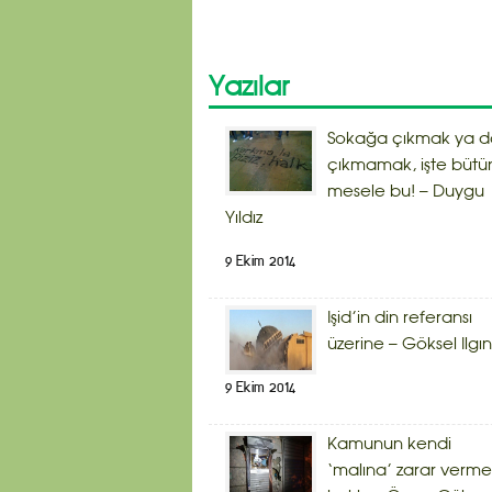
Yazılar
Sokağa çıkmak ya d
çıkmamak, işte bütü
mesele bu! – Duygu
Yıldız
9 Ekim 2014
Işid’in din referansı
üzerine – Göksel Ilgın
9 Ekim 2014
Kamunun kendi
‘malına’ zarar verme