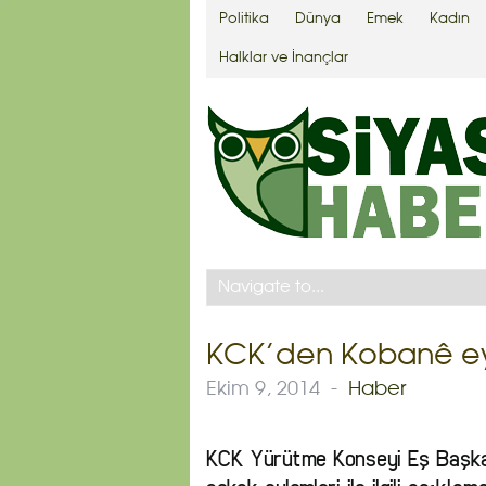
Politika
Dünya
Emek
Kadın
Halklar ve İnançlar
KCK’den Kobanê eylem
Ekim 9, 2014
-
Haber
KCK Yürütme Konseyi Eş Başkanl