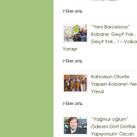
7 Ekim 2014
“Yeni Barcelona”
Kobane: Geçit Yok,
Geçit Yok…! – Volk
Yaraşır
7 Ekim 2014
Kahrolsun Otorite
Yaşasın Kobane!- Ne
Yavuz
7 Ekim 2014
“Yağmur oğlum”
Ödevini Dört Dörtlük
Yapıyorsun!- Özcan