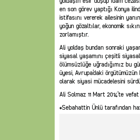
yoldaşın esir düşüp idam cezası
en son görev yaptığı Konya ilin
istifasını vererek ailesinin yan
yoğun gözaltılar, ekonomik sıkın
zorlamıştır.
Ali yoldaş bundan sonraki yaşa
siyasal yaşamını çeşitli siyasa
ölümsüzlüğe uğradığımız bu gün
üyesi, Avrupa’daki örgütümüzün
olarak siyasi mücadelesini sürd
Ali Solmaz 11 Mart 2014’te vefat 
*Sebahattin Ünlü tarafından haz