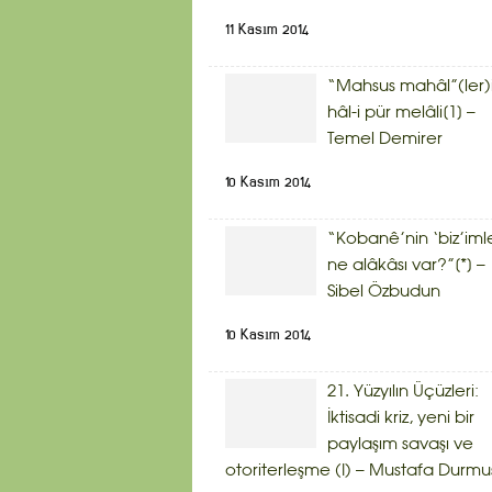
11 Kasım 2014
“Mahsus mahâl”(ler)
hâl-i pür melâli[1] –
Temel Demirer
10 Kasım 2014
“Kobanê’nin ‘biz’iml
ne alâkâsı var?”[*] –
Sibel Özbudun
10 Kasım 2014
21. Yüzyılın Üçüzleri:
İktisadi kriz, yeni bir
paylaşım savaşı ve
otoriterleşme (I) – Mustafa Durmu