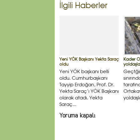
İlgili Haberler
Yeni YÖK Başkanı Yekta Saraç
Kader O
oldu
yoldaşlar
Yeni YÖK başkanı belli
Geçtği
oldu. Cumhurbaşkanı
sınırınd
Tayyip Erdoğan, Prof. Dr.
tarafın
Yekta Saraç’ı YÖK Başkanı
Ortakay
olarak atadı. Yekta
yoldaşl
Saraç...
Yoruma kapalı