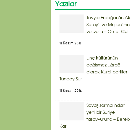
Yazılar
Tayyip Erdoğan’ın A
Saray’ı ve Mujica’nın
vosvosu – Ömer Gül
11 Kasım 2014
Linç kültürünün
değişmez uğrağı
olarak Kurdi partiler 
Tuncay Şur
11 Kasım 2014
Savaş sarmalından
yeni bir Suriye
tasavvuruna – Berek
Kar