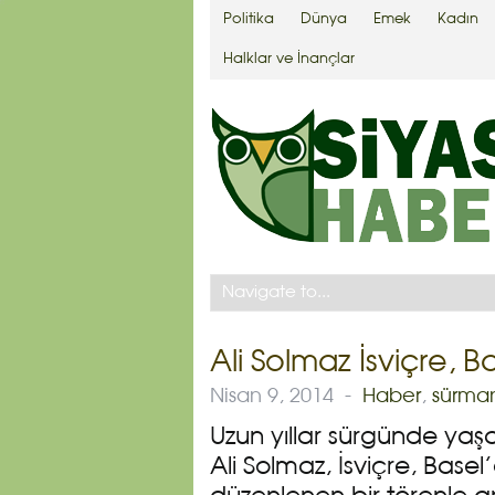
Politika
Dünya
Emek
Kadın
Halklar ve İnançlar
Ali Solmaz İsviçre, B
Nisan 9, 2014
-
Haber
,
sürma
Uzun yıllar sürgünde ya
Ali Solmaz, İsviçre, Base