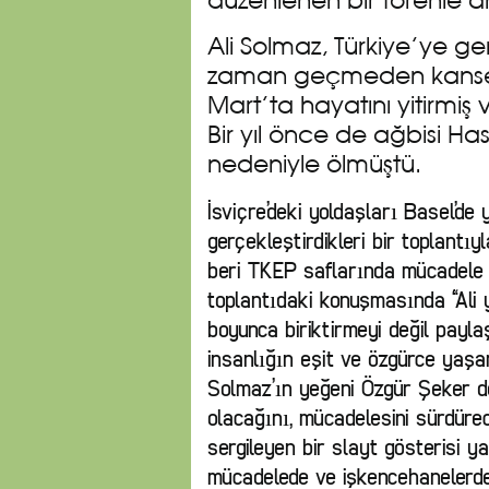
düzenlenen bir törenle an
Ali Solmaz, Türkiye’ye g
zaman geçmeden kanser i
Mart’ta hayatını yitirmiş
Bir yıl önce de ağbisi Has
nedeniyle ölmüştü.
İsviçre’deki yoldaşları Basel’de 
gerçekleştirdikleri bir toplantıy
beri TKEP saflarında mücadele 
toplantıdaki konuşmasında “Ali y
boyunca biriktirmeyi değil payla
insanlığın eşit ve özgürce yaşa
Solmaz’ın yeğeni Özgür Şeker d
olacağını, mücadelesini sürdüre
sergileyen bir slayt gösterisi y
mücadelede ve işkencehanelerde