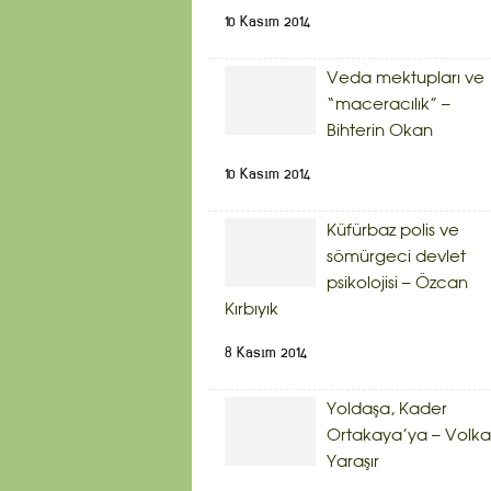
10 Kasım 2014
Veda mektupları ve
“maceracılık” –
Bihterin Okan
10 Kasım 2014
Küfürbaz polis ve
sömürgeci devlet
psikolojisi – Özcan
Kırbıyık
8 Kasım 2014
Yoldaşa, Kader
Ortakaya’ya – Volk
Yaraşır