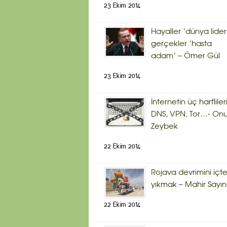
23 Ekim 2014
Hayaller ‘dünya lider
gerçekler ‘hasta
adam’ – Ömer Gül
23 Ekim 2014
İnternetin üç harflileri
DNS, VPN, Tor…- Onu
Zeybek
22 Ekim 2014
Rojava devrimini içt
yıkmak – Mahir Sayın
22 Ekim 2014