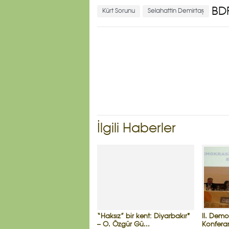
BD
Kürt Sorunu
Selahattin Demirtaş
İlgili Haberler
“Haksız” bir kent: Diyarbakır*
II. Demo
– O. Özgür Gü...
Konferan