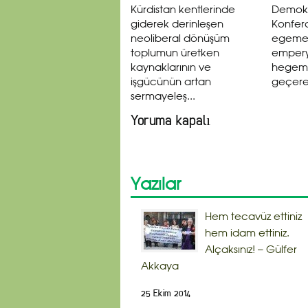
Kürdistan kentlerinde
Demokra
giderek derinleşen
Konfera
neoliberal dönüşüm
egemen
toplumun üretken
empery
kaynaklarının ve
hegemon
işgücünün artan
geçerek
sermayeleş...
Yoruma kapalı
Yazılar
Hem tecavüz ettiniz
hem idam ettiniz.
Alçaksınız! – Gülfer
Akkaya
25 Ekim 2014