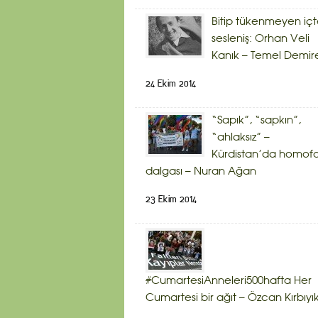
Bitip tükenmeyen iç
sesleniş: Orhan Veli
Kanık – Temel Demir
24 Ekim 2014
“Sapık”, “sapkın”,
“ahlaksız” –
Kürdistan’da homof
dalgası – Nuran Ağan
23 Ekim 2014
#CumartesiAnneleri500hafta Her
Cumartesi bir ağıt – Özcan Kırbıyı