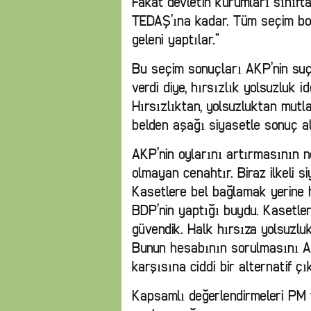
Fakat devletin kurumları sınıft
TEDAŞ’ına kadar. Tüm seçim boy
geleni yaptılar.”
Bu seçim sonuçları AKP’nin suçl
verdi diye, hırsızlık yolsuzluk 
Hırsızlıktan, yolsuzluktan mutla
belden aşağı siyasetle sonuç a
AKP’nin oylarını artırmasının 
olmayan cenahtır. Biraz ilkeli si
Kasetlere bel bağlamak yerine h
BDP’nin yaptığı buydu. Kasetler
güvendik. Halk hırsıza yolsuzlu
Bunun hesabının sorulmasını AK
karşısına ciddi bir alternatif çı
Kapsamlı değerlendirmeleri PM 