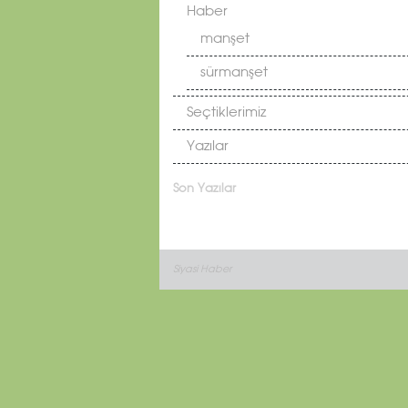
Haber
manşet
sürmanşet
Seçtiklerimiz
Yazılar
Son Yazılar
Siyasi Haber