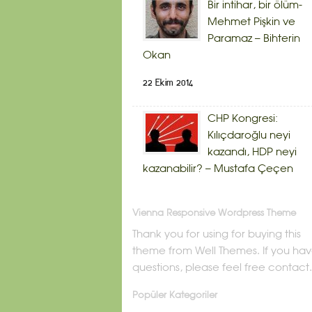
Bir intihar, bir ölüm-
Mehmet Pişkin ve
Paramaz – Bihterin
Okan
22 Ekim 2014
CHP Kongresi:
Kılıçdaroğlu neyi
kazandı, HDP neyi
kazanabilir? – Mustafa Çeçen
Vienna Responsive Wordpress Theme
Thank you for using for buying this
theme from Well Themes. If you ha
questions, please feel free contact.
Popüler Kategoriler