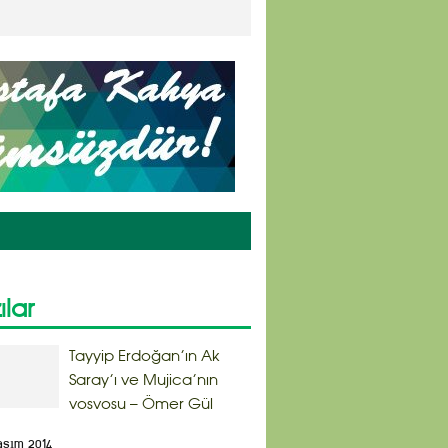
ılar
Tayyip Erdoğan’ın Ak
Saray’ı ve Mujica’nın
vosvosu – Ömer Gül
asım 2014