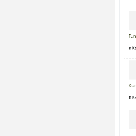
Tun
11 K
Kar
11 K