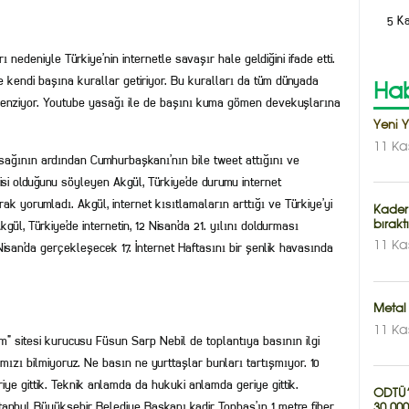
5 K
 nedeniyle Türkiye’nin internetle savaşır hale geldiğini ifade etti.
e kendi başına kurallar getiriyor. Bu kuralları da tüm dünyada
Hab
a benziyor. Youtube yasağı ile de başını kuma gömen devekuşlarına
Yeni 
11 Ka
ağının ardından Cumhurbaşkanı’nın bile tweet attığını ve
si olduğunu söyleyen Akgül, Türkiye’de durumu internet
rak yorumladı. Akgül, internet kısıtlamaların arttığı ve Türkiye’yi
Kader
gül, Türkiye’de internetin, 12 Nisan’da 21. yılını doldurması
bırakt
Nisan’da gerçekleşecek 17. İnternet Haftasını bir şenlik havasında
11 Ka
Metal 
11 Ka
m” sitesi kurucusu Füsun Sarp Nebil de toplantıya basının ilgi
mızı bilmiyoruz. Ne basın ne yurttaşlar bunları tartışmıyor. 10
ye gittik. Teknik anlamda da hukuki anlamda geriye gittik.
ODTÜ’n
stanbul Büyükşehir Belediye Başkanı kadir Topbaş’ın 1 metre fiber
30.000