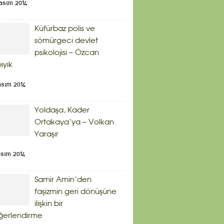
asım 2014
Küfürbaz polis ve
sömürgeci devlet
psikolojisi – Özcan
bıyık
asım 2014
Yoldaşa, Kader
Ortakaya’ya – Volkan
Yaraşır
asım 2014
Samir Amin’den
faşizmin geri dönüşüne
ilişkin bir
ğerlendirme