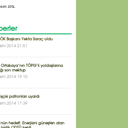
asım 2014
erler
YÖK Başkanı Yekta Saraç oldu
sım 2014 21:51
 Ortakaya’nın TÖPG’li yoldaşlarına
ığı son mektup
sım 2014 19:10
işçisi patronları uyardı
sım 2014 17:39
ün hedefi: Enerjisini güneşten alan
 kişilik ODTÜ kenti