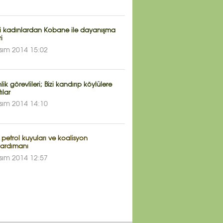
li kadınlardan Kobane ile dayanışma
i
sım 2014 15:02
ik görevlileri; Bizi kandırıp köylülere
tılar
sım 2014 14:10
n petrol kuyuları ve koalisyon
ardımanı
sım 2014 12:57