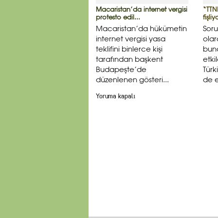
Macaristan’da internet vergisi
“TTN
protesto edil...
fişli
Macaristan’da hükümetin
Sor
internet vergisi yasa
olar
teklifini binlerce kişi
bund
tarafından başkent
etki
Budapeşte’de
Türk
düzenlenen gösteri...
de e
Yoruma kapalı