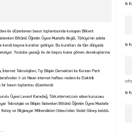
10 K
nedeni ile düzenlenen basın toplantısında konuşan Bilkent
m Sistemleri Bölümü Öğretim Üyesi Mustafa Akgül, Türkiye’nin adeta
10 K
ye kendi başına kurallar getiriyor. Bu kuralları da tüm dünyada
a benziyor. Youtube yasağı ile de başını kuma gömen devekuşlarına
, İnternet Teknolojileri, Tıp Bilişim Dernekleri ile Korsan Parti
tarafından 7-20 Nisan internet haftası nedeni ile Elektrik
oto
 bir basın toplantısı düzenlendi.
10 K
Kurulu Üyesi Levent Karadağ, Türk.internet.com sitesi kurucusu
ayar Teknolojisi ve Bilişim Sistemleri Bölümü Öğretim Üyesi Mustafa
za Keleş ve Bilgisayar Mühendisleri Odası’ndan Vedat Güneş katıldı.