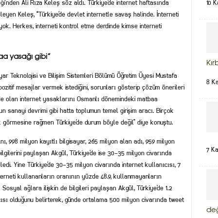
eği’nden Ali Rıza Keleş söz aldı. Türkiye’de internet haftasında
10 K
eyen Keleş, “Türkiye’de devlet internetle savaş halinde. İnterneti
ok. Herkes, interneti kontrol etme derdinde kimse interneti
aa yasağı gibi”
Kır
ayar Teknolojisi ve Bilişim Sistemleri Bölümü Öğretim Üyesi Mustafa
8 K
zitif mesajlar vermek istediğini, sorunları gösterip çözüm önerileri
mde olan internet yasaklarını Osmanlı dönemindeki matbaa
un sanayi devrimi gibi hatta toplumun temel girişim aracı. Birçok
k görmesine rağmen Türkiye’de durum böyle değil” diye konuştu.
nı, 998 milyon kayıtlı bilgisayar, 265 milyon alan adı, 959 milyon
7 K
lgilerini paylaşan Akgül, Türkiye’de ise 30-35 milyon civarında
edi. Yine Türkiye’de 30-35 milyon civarında internet kullanıcısı, 7
terneti kullananların oranının yüzde 48.9, kullanmayanların
 Sosyal ağlara ilişkin de bilgileri paylaşan Akgül, Türkiye’de 1.2
cısı olduğunu belirterek, günde ortalama 500 milyon civarında tweet
de