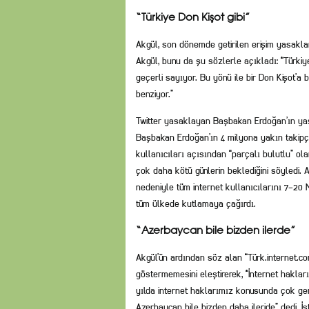
“Türkiye Don Kişot gibi”
Akgül, son dönemde getirilen erişim yasakları
Akgül, bunu da şu sözlerle açıkladı: “Türkiy
geçerli sayıyor. Bu yönü ile bir Don Kişot’
benziyor.”
Twitter yasaklayan Başbakan Erdoğan’ın yas
Başbakan Erdoğan’ın 4 milyona yakın takipçi
kullanıcıları açısından “parçalı bulutlu” ola
çok daha kötü günlerin beklediğini söyledi. Ak
nedeniyle tüm internet kullanıcılarını 7-20 
tüm ülkede kutlamaya çağırdı.
“Azerbaycan bile bizden ilerde”
Akgül’ün ardından söz alan “Türk.internet.co
göstermemesini eleştirerek, “İnternet hakları
yılda internet haklarımız konusunda çok geri
Azerbaycan bile bizden daha ileride” dedi. İ