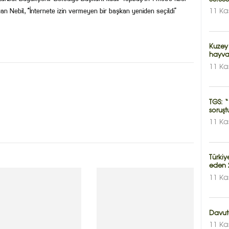
an Nebil, “İnternete izin vermeyen bir başkan yeniden seçildi”
11 Ka
Kuzey
hayva
11 Ka
TGS: “
soruşt
11 Ka
Türki
eden 2
11 Ka
Davuto
11 Ka