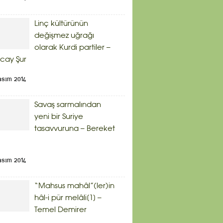
Linç kültürünün
değişmez uğrağı
olarak Kurdi partiler –
cay Şur
asım 2014
Savaş sarmalından
yeni bir Suriye
tasavvuruna – Bereket
asım 2014
“Mahsus mahâl”(ler)in
hâl-i pür melâli[1] –
Temel Demirer