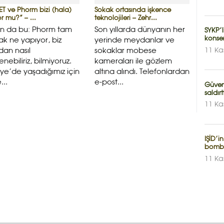
ET ve Phorm bizi (hala)
Sokak ortasında işkence
yor mu?” – ...
teknolojileri – Zehr...
un da bu: Phorm tam
Son yıllarda dünyanın her
SYKP’
konser
ak ne yapıyor, biz
yerinde meydanlar ve
11 Ka
an nasıl
sokaklar mobese
lenebiliriz, bilmiyoruz.
kameraları ile gözlem
iye’de yaşadığımız için
altına alındı. Telefonlardan
...
e-post...
Güvenl
saldırt
11 Ka
IŞİD’i
bomb
11 Ka