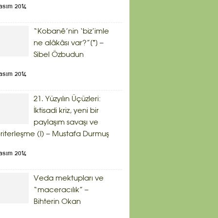
asım 2014
“Kobanê’nin ‘biz’imle
ne alâkâsı var?”[*] –
Sibel Özbudun
asım 2014
21. Yüzyılın Üçüzleri:
İktisadi kriz, yeni bir
paylaşım savaşı ve
riterleşme (I) – Mustafa Durmuş
asım 2014
Veda mektupları ve
“maceracılık” –
Bihterin Okan