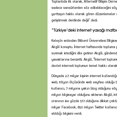
Toplantıda ilk olarak, Alternatif Bilişim Dern
sadece sansürlerden söz edilebileceğini söyl
yurttaşın hakkı olarak gören düzenlemeler y
geliştirmek derdinde değil” dedi.
“Türkiye’deki internet yasağı matb
Keleş’in ardından Bilkent Üniversitesi Bilgis
Akgül konuştu. İnternet haftasında topluma po
sunmak istediğini dile getiren Akgül, günde
yasaklarına benzetti. Akgül, “İnternet toplum
devlet interneti toplumun temel hakkı olara
Dünyada 2.7 milyar kişinin internet kullandığı
web, trilyon ölçüsünde web sayfası olduğu bi
kullanıcı, 7 milyona yakın blog olduğunu söyl
milyon bilgisayar olduğunu aktaran Akgül, in
oranının ise yüzde 51.1 olduğuna dikkat çekti.
milyar Facebook, 650 milyon Twitter kullanı
atıldığı bilgisini verdi.