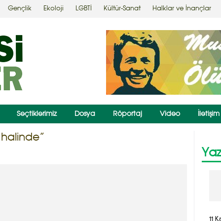
Gençlik
Ekoloji
LGBTİ
Kültür-Sanat
Halklar ve İnançlar
Seçtiklerimiz
Dosya
Röportaj
Video
İletişim
 halinde”
Yaz
11 K