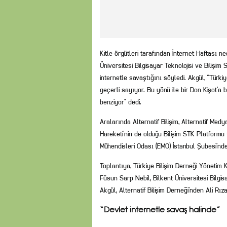
Kitle örgütleri tarafından İnternet Haftası 
Üniversitesi Bilgisayar Teknolojisi ve Bilişi
internetle savaştığını söyledi. Akgül, “Türki
geçerli sayıyor. Bu yönü ile bir Don Kişot’
benziyor” dedi.
Aralarında Alternatif Bilişim, Alternatif Medya
Hareketi’nin de olduğu Bilişim STK Platformu 
Mühendisleri Odası (EMO) İstanbul Şubesi’nde
Toplantıya, Türkiye Bilişim Derneği Yönetim 
Füsun Sarp Nebil, Bilkent Üniversitesi Bilgis
Akgül, Alternatif Bilişim Derneği’nden Ali Rı
“Devlet internetle savaş halinde”