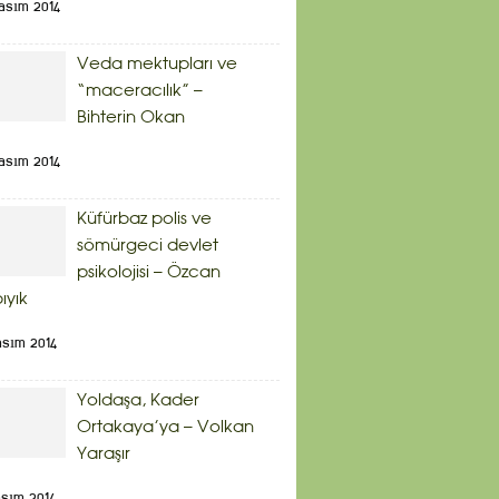
asım 2014
Veda mektupları ve
“maceracılık” –
Bihterin Okan
asım 2014
Küfürbaz polis ve
sömürgeci devlet
psikolojisi – Özcan
bıyık
asım 2014
Yoldaşa, Kader
Ortakaya’ya – Volkan
Yaraşır
asım 2014