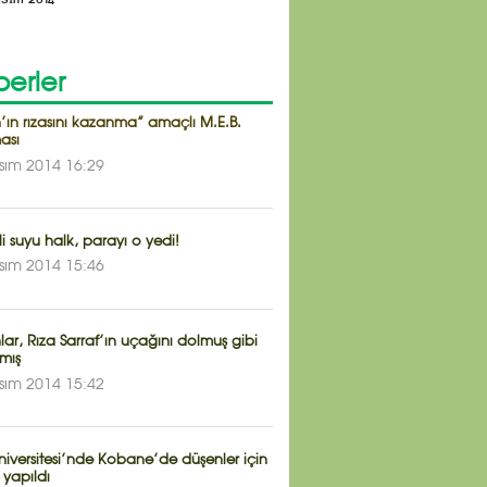
erler
’ın rızasını kazanma” amaçlı M.E.B.
ası
sım 2014 16:29
li suyu halk, parayı o yedi!
sım 2014 15:46
ar, Rıza Sarraf’ın uçağını dolmuş gibi
mış
sım 2014 15:42
iversitesi’nde Kobane’de düşenler için
yapıldı