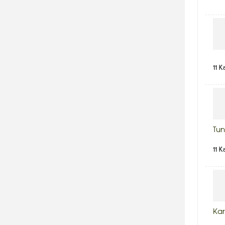
11 K
Tun
11 K
Kar