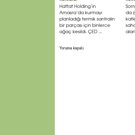
Hattat Holding’in
Som
Amasra’da kurmayı
da z
planladığı termik santralin
katl
bir parçası için binlerce
saha
ağaç kesildi. ÇED ...
aland
Yoruma kapalı