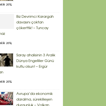
alık 2014
Biz Devrimci Karargah
davasını çoktan
çökerttik! – Tuncay
maz
alık 2014
Saray ahalisinin 3 Aralık
Dünya Engelliler Günü
kutlu olsun! – Ergür
an
alık 2014
Avrupa’da ekonomik
daralma, süreklileşen
durgunluk – Volkan