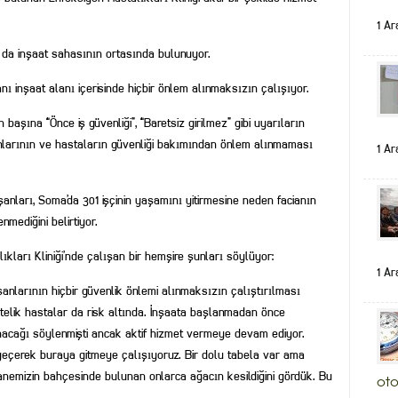
1 Ar
m da inşaat sahasının ortasında bulunuyor.
ı inşaat alanı içerisinde hiçbir önlem alınmaksızın çalışıyor.
 başına “Önce iş güvenliği”, “Baretsiz girilmez” gibi uyarıların
nlarının ve hastaların güvenliği bakımından önlem alınmaması
1 Ar
anları, Soma’da 301 işçinin yaşamını yitirmesine neden facianın
mediğini belirtiyor.
ları Kliniği’nde çalışan bir hemşire şunları söylüyor:
1 Ar
şanlarının hiçbir güvenlik önlemi alınmaksızın çalıştırılması
stelik hastalar da risk altında. İnşaata başlanmadan önce
ınacağı söylenmişti ancak aktif hizmet vermeye devam ediyor.
 geçerek buraya gitmeye çalışıyoruz. Bir dolu tabela var ama
tanemizin bahçesinde bulunan onlarca ağacın kesildiğini gördük. Bu
oto