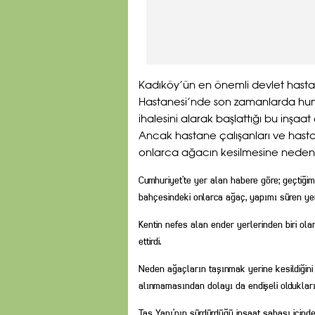
Kadıköy’ün en önemli devlet hasta
Hastanesi’nde son zamanlarda humma
ihalesini alarak başlattığı bu inşa
Ancak hastane çalışanları ve hast
onlarca ağacın kesilmesine neden o
Cumhuriyet’te yer alan habere göre; geçtiği
bahçesindeki onlarca ağaç, yapımı süren yeni
Kentin nefes alan ender yerlerinden biri ol
ettirdi.
Neden ağaçların taşınmak yerine kesildiğini a
alınmamasından dolayı da endişeli oldukların
Taş Yapı’nın sürdürdüğü inşaat sahası içinde 