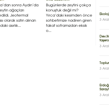
a’dan sonra Aydın’da
Bugünlerde zeytini çokça
eytin ağaçları
konuştuk değil mi?
Ekoloj
edildi. Jeotermal
Yırca’daki kesimden önce
3 Ara
sı olarak satın alınan
sohbetimize nadiren giren
aki asırlık...
fakat soframızdan eksik
o...
Dev.Ma
taşero
3 Ara
Toplu
3 Ara
Erdoğ
Saray!
3 Ara