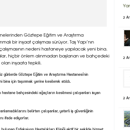
Yar
2 Ar
nelerinden Göztepe Eğitim ve Araştırma
lı bir inşaat çalışması sürüyor. Taş Yapı’nın
at çalışmasının nedeni hastaneye yapılacak yeni bina.
alar, hiçbir önlem alınmadan başlanan ve bahçedeki
2 Ar
lan inşaata tepkili.
miz günlerde Göztepe Eğitim ve Araştırma Hastanesi’nin
 bina için taşınmak yerine kesilerek atıldı.
an hastane bahçesindeki ağaçların kesilmesi çalışanları isyan
2 Ar
nlamadıklarını belirten çalışanlar, yeterli iş güvenliğinin
ı ifade ediyorlar.
bulunan Enfeksiyon Hastalıkları Kliniği aktif bir şekilde hizmet