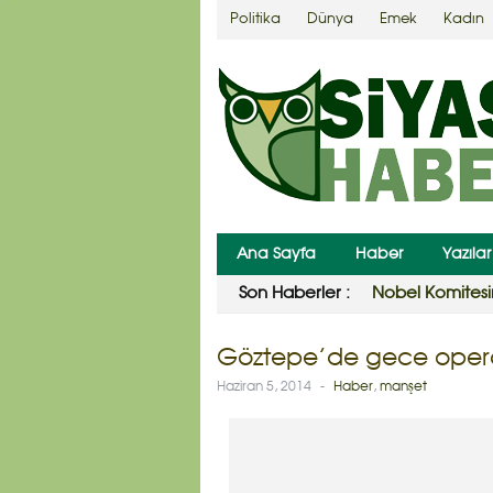
Politika
Dünya
Emek
Kadın
Ana Sayfa
Haber
Yazılar
Son Haberler :
Yargıtay’dan c
Göztepe’de gece opera
Haziran 5, 2014
-
Haber
,
manşet