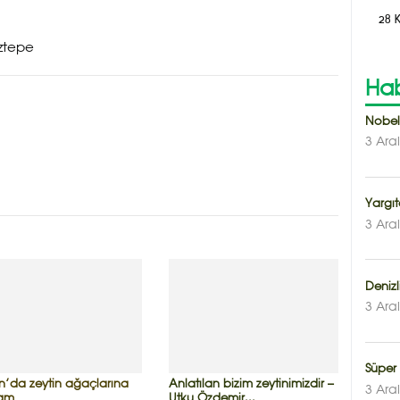
28 
ztepe
Hab
Nobel
3 Ara
Yargı
3 Ara
Denizl
3 Ara
Süper
n’da zeytin ağaçlarına
Anlatılan bizim zeytinimizdir –
3 Ara
iam
Utku Özdemir...