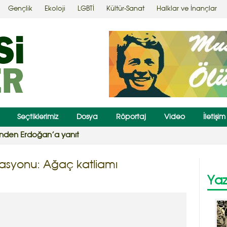
Gençlik
Ekoloji
LGBTİ
Kültür-Sanat
Halklar ve İnançlar
Seçtiklerimiz
Dosya
Röportaj
Video
İletişim
emevi kararı!
syonu: Ağaç katliamı
Yaz