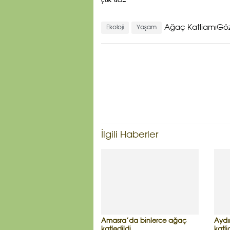
Ağaç Katliamı
Gö
Ekoloji
Yaşam
İlgili Haberler
Amasra’da binlerce ağaç
Aydı
katledildi
katl