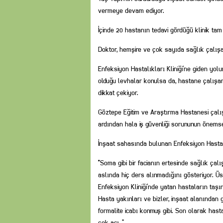
vermeye devam ediyor.
İçinde 20 hastanın tedavi gördüğü klinik ta
Doktor, hemşire ve çok sayıda sağlık çalışan
Enfeksiyon Hastalıkları Kliniği’ne giden yolun
olduğu levhalar konulsa da, hastane çalışa
dikkat çekiyor.
Göztepe Eğitim ve Araştırma Hastanesi çalış
ardından hala iş güvenliği sorununun önemsen
İnşaat sahasında bulunan Enfeksiyon Hastalık
“Soma gibi bir facianın ertesinde sağlık çalı
aslında hiç ders alınmadığını gösteriyor. Ü
Enfeksiyon Kliniği’nde yatan hastaların taş
Hasta yakınları ve bizler, inşaat alanından
formalite icabı konmuş gibi. Son olarak has
çok acı…”