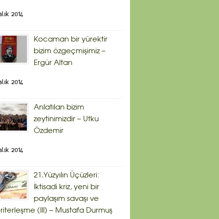
alık 2014
Kocaman bir yürektir
bizim özgeçmişimiz –
Ergür Altan
alık 2014
Anlatılan bizim
zeytinimizdir – Utku
Özdemir
alık 2014
21.Yüzyılın Üçüzleri:
İktisadi kriz, yeni bir
paylaşım savaşı ve
riterleşme (III) – Mustafa Durmuş