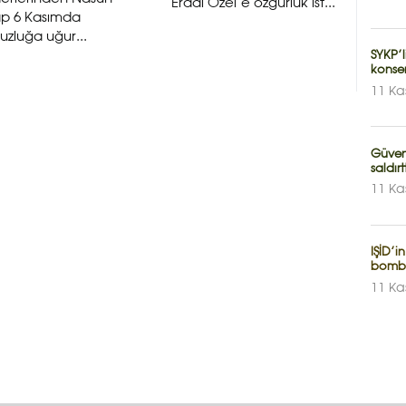
Erdal Özel’e özgürlük ist...
ap 6 Kasımda
uzluğa uğur...
SYKP’
konser
11 Ka
Güvenl
saldırt
11 Ka
IŞİD’i
bomb
11 Ka