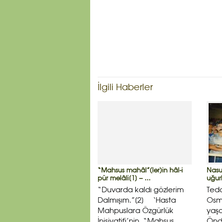
İlgili Haberler
“Mahsus mahâl”(ler)in hâl-i
Nasu
pür melâli[1] – ...
uğur
“Duvarda kaldı gözlerim
Teda
Dalmışım.”[2] ‘Hasta
Osm
Mahpuslara Özgürlük
yaşa
İnisiyatifi’nin, “Mahsus
Önd