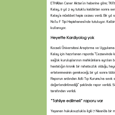
ETHA’dan Caner Aktan’ın haberine göre; TKP
Kalay, 9 yıl 2 ay tutuklu kaldıktan sonra se
Kalay’a müebbet hapis cezası verdi. Bir yıl
No’lu F Tipi Hapishanesi’nde tutuluyor. Kalb
kullanıyor.
Heyette Kardiyolog yok
Kocaeli Üniversitesi Araştırma ve Uygulama 
Kalay için hazırlanan raporda “Cezaevinde ka
sağlık kuruluşlarının mahkûmlara ayrılan bö
hastalığın kronik bir rahatsızlık olduğu, 
ertelenmesinin gerekeceği, bir yıl sonra tıbb
Raporun ardından Adli Tıp Kurumu’na sevk ed
değerlendirilmediği” şeklinde rapor verildi.
tarafından verildi.
“Tahliye edilmeli” raporu var
Yaşanan hukuksuzlukla ilgili 7 Nisan’da bir 