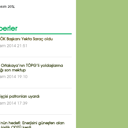
asım 2014
erler
YÖK Başkanı Yekta Saraç oldu
sım 2014 21:51
 Ortakaya’nın TÖPG’li yoldaşlarına
ığı son mektup
sım 2014 19:10
işçisi patronları uyardı
sım 2014 17:39
ün hedefi: Enerjisini güneşten alan
 kişilik ODTÜ kenti