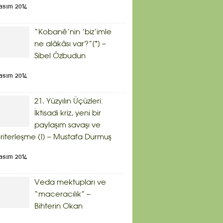
asım 2014
“Kobanê’nin ‘biz’imle
ne alâkâsı var?”[*] –
Sibel Özbudun
asım 2014
21. Yüzyılın Üçüzleri:
İktisadi kriz, yeni bir
paylaşım savaşı ve
riterleşme (I) – Mustafa Durmuş
asım 2014
Veda mektupları ve
“maceracılık” –
Bihterin Okan