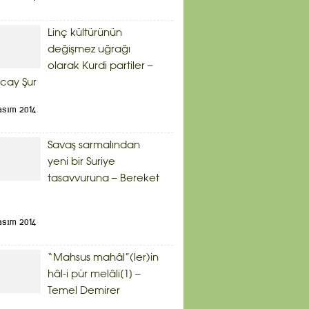
Linç kültürünün
değişmez uğrağı
olarak Kurdi partiler –
cay Şur
asım 2014
Savaş sarmalından
yeni bir Suriye
tasavvuruna – Bereket
asım 2014
“Mahsus mahâl”(ler)in
hâl-i pür melâli[1] –
Temel Demirer