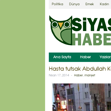
Politika
Dünya
Emek
Kadın
Ana Sayfa
Haber
Yazılar
Hasta tutsak Abdullah K
Nisan 17, 2014
-
Haber
,
manşet