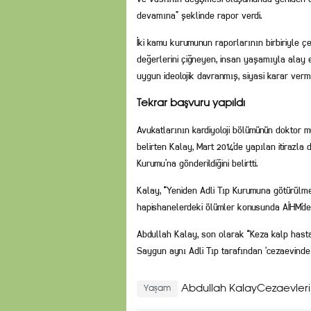
devamına” şeklinde rapor verdi.
İki kamu kurumunun raporlarının birbiriyle çe
değerlerini çiğneyen, insan yaşamıyla alay e
uygun ideolojik davranmış, siyasi karar vermiş
Tekrar başvuru yapıldı
Avukatlarının kardiyoloji bölümünün doktor 
belirten Kalay, Mart 2014’de yapılan itirazla
Kurumu’na gönderildiğini belirtti.
Kalay, “Yeniden Adli Tıp Kurumuna götürülme
hapishanelerdeki ölümler konusunda AİHM’de
Abdullah Kalay, son olarak “Keza kalp hastas
Saygun aynı Adli Tıp tarafından ‘cezaevinde 
Abdullah KalayCezaevleri
Yaşam