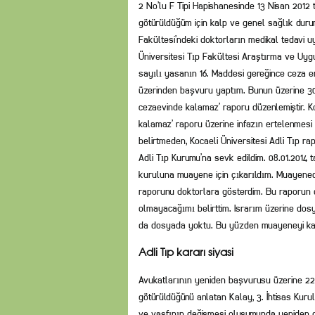
2 No’lu F Tipi Hapishanesinde 13 Nisan 2012 
götürüldüğüm için kalp ve genel sağlık duru
Fakültesi’ndeki doktorların medikal tedavi
Üniversitesi Tıp Fakültesi Araştırma ve Uygu
sayılı yasanın 16. Maddesi gereğince ceza er
üzerinden başvuru yaptım. Bunun üzerine 30 A
cezaevinde kalamaz’ raporu düzenlemiştir. Ko
kalamaz’ raporu üzerine infazın ertelenmesi 
belirtmeden, Kocaeli Üniversitesi Adli Tıp rap
Adli Tıp Kurumu’na sevk edildim. 08.01.2014 t
kuruluna muayene için çıkarıldım. Muayenede
raporunu doktorlara gösterdim. Bu raporun
olmayacağımı belirttim. Israrım üzerine dosy
da dosyada yoktu. Bu yüzden muayeneyi ka
Adli Tıp kararı siyasi
Avukatlarının yeniden başvurusu üzerine 22 
götürüldüğünü anlatan Kalay, 3. İhtisas Kurul
ve vasfının değişmesi oluşumunda yeniden de