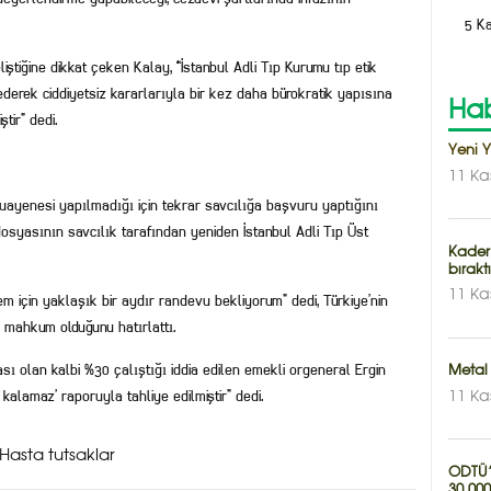
5 K
liştiğine dikkat çeken Kalay, “İstanbul Adli Tıp Kurumu tıp etik
derek ciddiyetsiz kararlarıyla bir kez daha bürokratik yapısına
Hab
tir” dedi.
Yeni 
11 Ka
muayenesi yapılmadığı için tekrar savcılığa başvuru yaptığını
 dosyasının savcılık tarafından yeniden İstanbul Adli Tıp Üst
Kader
bırakt
11 Ka
m için yaklaşık bir aydır randevu bekliyorum” dedi, Türkiye’nin
 mahkum olduğunu hatırlattı.
ı olan kalbi %30 çalıştığı iddia edilen emekli orgeneral Ergin
Metal 
kalamaz’ raporuyla tahliye edilmiştir” dedi.
11 Ka
Hasta tutsaklar
ODTÜ’n
30.000