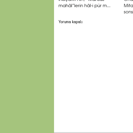
mahâl”lerin hâl-i pür m...
Mit
sons
Yoruma kapalı