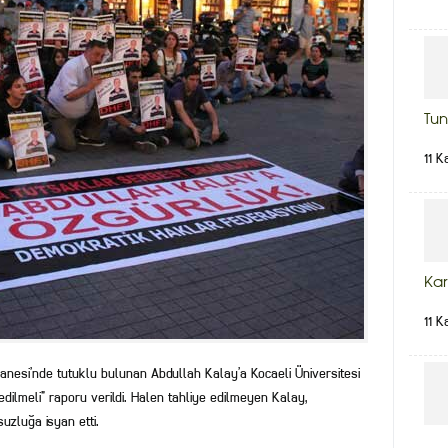
Tun
11 K
Kar
11 K
anesi’nde tutuklu bulunan Abdullah Kalay’a Kocaeli Üniversitesi
edilmeli” raporu verildi. Halen tahliye edilmeyen Kalay,
zluğa isyan etti.