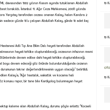
/ML davasından 1992 yılının Kasım ayında tutuklanan Abdullah
10 K
rbest bırakıldı. İstanbul 11. Ağır Ceza Mahkemesi, 2008 yılında
 sora Yargıtay tarafından cezası onanan Kalay, halen Kandıra 2
inin sadece yüzde 10’u çalışan Abdullah Kalay, günde 10 adet ilaç
10 K
Hastanesi Adli Tıp Ana Bilim Dalı heyeti tarafından Abdullah
lmasının hayati tehlike oluşturabileceği, cezasının infazının resmi
lümlerinde devam edilse dahi hayati tehlike oluşturabileceği,
hayat boyu devam edeceği göz önünde bulundurulduğunda cezanın
oto
i durumunun tekrar değerlendirilmesinin uygun olacağı” belirtildi.
ilen Kalay’a, “Ağır hastalık, sakatlık ve kocama hali
10 K
 Söz konusu rapor, bir tane bile Kardiyolog bulunmayan heyet
mektup kaleme alan Abdullah Kalay, durumu şöyle anlattı: “Kocaeli