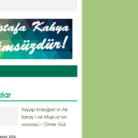
ılar
Tayyip Erdoğan’ın Ak
Saray’ı ve Mujica’nın
vosvosu – Ömer Gül
asım 2014