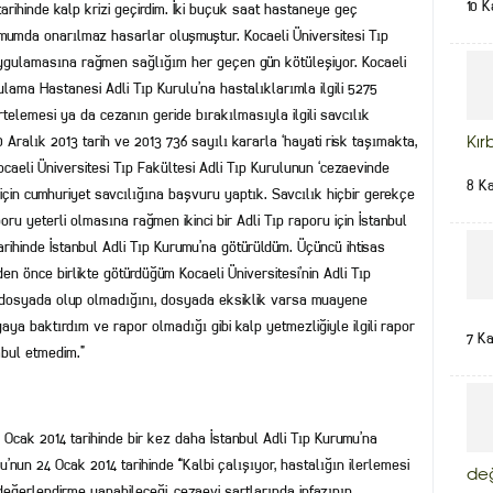
10 K
tarihinde kalp krizi geçirdim. İki buçuk saat hastaneye geç
mumda onarılmaz hasarlar oluşmuştur. Kocaeli Üniversitesi Tıp
 uygulamasına rağmen sağlığım her geçen gün kötüleşiyor. Kocaeli
lama Hastanesi Adli Tıp Kurulu’na hastalıklarımla ilgili 5275
telemesi ya da cezanın geride bırakılmasıyla ilgili savcılık
ralık 2013 tarih ve 2013 736 sayılı kararla ‘hayati risk taşımakta,
Kır
caeli Üniversitesi Tıp Fakültesi Adli Tıp Kurulunun ‘cezaevinde
8 K
için cumhuriyet savcılığına başvuru yaptık. Savcılık hiçbir gerekçe
oru yeterli olmasına rağmen ikinci bir Adli Tıp raporu için İstanbul
arihinde İstanbul Adli Tıp Kurumu’na götürüldüm. Üçüncü ihtisas
n önce birlikte götürdüğüm Kocaeli Üniversitesi’nin Adli Tıp
 dosyada olup olmadığını, dosyada eksiklik varsa muayene
aya baktırdım ve rapor olmadığı gibi kalp yetmezliğiyle ilgili rapor
7 K
bul etmedim.”
Ocak 2014 tarihinde bir kez daha İstanbul Adli Tıp Kurumu’na
u’nun 24 Ocak 2014 tarihinde “Kalbi çalışıyor, hastalığın ilerlemesi
de
ğerlendirme yapabileceği, cezaevi şartlarında infazının