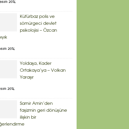
asım 2014
Küfürbaz polis ve
sömürgeci devlet
psikolojisi – Özcan
bıyık
asım 2014
Yoldaşa, Kader
Ortakaya’ya – Volkan
Yaraşır
asım 2014
Samir Amin’den
faşizmin geri dönüşüne
ilişkin bir
ğerlendirme