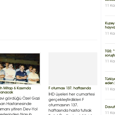
11 Ka
Kuzey
hayva
11 Ka
TGS: “
soruşt
11 Ka
Türki
eden 2
h Mitap 6 Kasımda
F oturması 137. haftasında
11 Ka
lanacak
İHD üyeleri her cumartesi
vi gördüğü Özel Gazi
gerçekleştirdikleri F
an Hastanesinde
oturmasının 137.
Davuto
manı yitiren Dev-Yol
haftasında hasta tutsak
11 Ka
erlerinden Nasuh