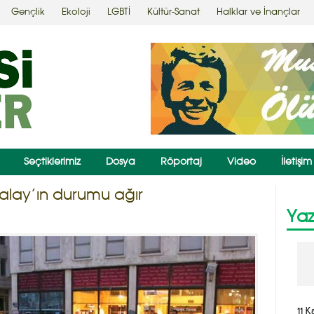
Gençlik
Ekoloji
LGBTİ
Kültür-Sanat
Halklar ve İnançlar
Seçtiklerimiz
Dosya
Röportaj
Video
İletişim
alay’ın durumu ağır
Yaz
11 K