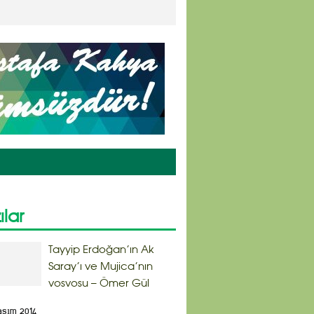
ılar
Tayyip Erdoğan’ın Ak
Saray’ı ve Mujica’nın
vosvosu – Ömer Gül
asım 2014