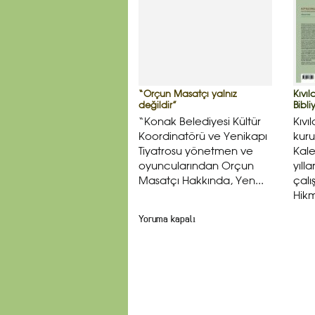
“Orçun Masatçı yalnız
Kıvılc
değildir”
Bibli
“Konak Belediyesi Kültür
Kıvıl
Koordinatörü ve Yenikapı
kur
Tiyatrosu yönetmen ve
Kale
oyuncularından Orçun
yıll
Masatçı Hakkında, Yen...
çalı
Hikm
Yoruma kapalı