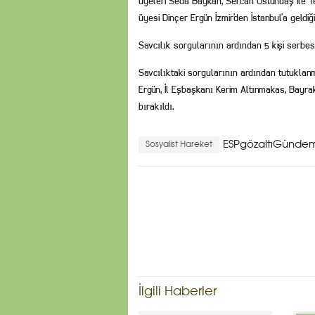
üyeleri Seda Baykan, Sercan Üstündaş ile 
üyesi Dinçer Ergün İzmir’den İstanbul’a geldiğ
Savcılık sorgularının ardından 5 kişi serbes
Savcılıktaki sorgularının ardından tutukla
Ergün, İl Eşbaşkanı Kerim Altınmakas, Bayra
bırakıldı.
ESPgözaltıGündem
Sosyalist Hareket
İlgili Haberler