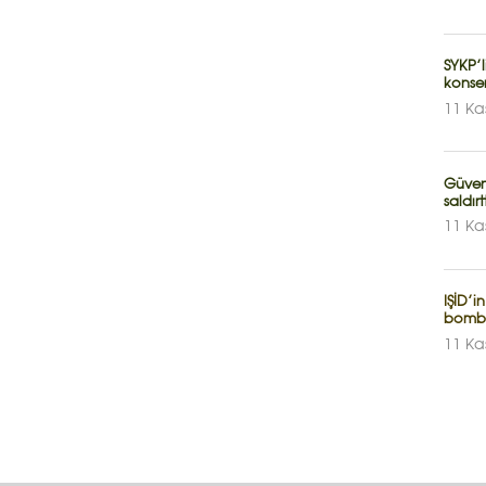
SYKP’
konser
11 Ka
Güvenl
saldırt
11 Ka
IŞİD’i
bomb
11 Ka