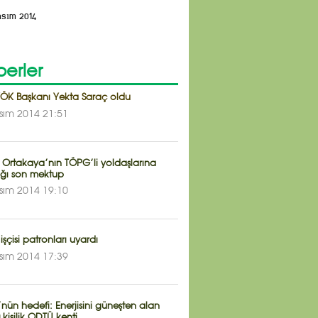
asım 2014
erler
YÖK Başkanı Yekta Saraç oldu
sım 2014 21:51
 Ortakaya’nın TÖPG’li yoldaşlarına
ığı son mektup
sım 2014 19:10
işçisi patronları uyardı
sım 2014 17:39
ün hedefi: Enerjisini güneşten alan
 kişilik ODTÜ kenti