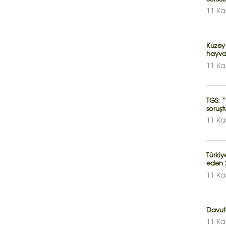
11 Ka
Kuzey
hayva
11 Ka
TGS: “
soruşt
11 Ka
Türki
eden 2
11 Ka
Davuto
11 Ka