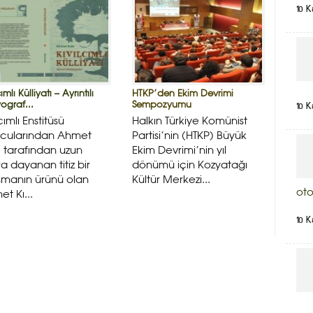
10 K
ımlı Külliyatı – Ayrıntılı
HTKP’den Ekim Devrimi
10 K
yograf...
Sempozyumu
cımlı Enstitüsü
Halkın Türkiye Komünist
ucularından Ahmet
Partisi’nin (HTKP) Büyük
 tarafından uzun
Ekim Devrimi’nin yıl
ara dayanan titiz bir
dönümü için Kozyatağı
şmanın ürünü olan
Kültür Merkezi...
oto
et Kı...
10 K