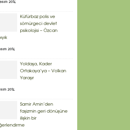
asım 2014
Küfürbaz polis ve
sömürgeci devlet
psikolojisi – Özcan
bıyık
asım 2014
Yoldaşa, Kader
Ortakaya’ya – Volkan
Yaraşır
asım 2014
Samir Amin’den
faşizmin geri dönüşüne
ilişkin bir
ğerlendirme