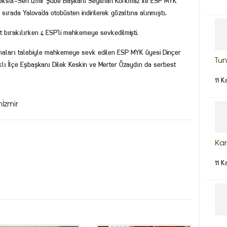
Tekstil-Sen İzmir Şube Başkanı Seyithan Korkmaz ile ESP MYK
i sırada Yalova’da otobüsten indirilerek gözaltına alınmıştı.
t bırakılırken 4 ESP’li mahkemeye sevkedilmişti.
nmaları talebiyle mahkemeye sevk edilen ESP MYK üyesi Dinçer
Tun
klı İlçe Eşbaşkanı Dilek Keskin ve Merter Özaydın da serbest
11 K
İzmir
Kar
11 K