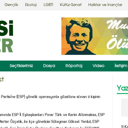
Gençlik
Ekoloji
LGBTİ
Kültür-Sanat
Halklar ve İnançlar
Seçtiklerimiz
Dosya
Röportaj
Video
İletişim
st
Yaz
t Partisi’ne (ESP) yönelik operasyonla gözaltına alınan 9 kişinin
samında ESP İl Eşbaşkanları Pınar Türk ve Kerim Altınmakas, ESP
erter Özçelik, ile ilçe yöneticisi Süleyman Göksel Yerdut, ESP
11 K