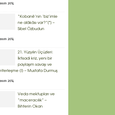
asım 2014
“Kobanê’nin ‘biz’imle
ne alâkâsı var?”[*] –
Sibel Özbudun
asım 2014
21. Yüzyılın Üçüzleri:
İktisadi kriz, yeni bir
paylaşım savaşı ve
riterleşme (I) – Mustafa Durmuş
asım 2014
Veda mektupları ve
“maceracılık” –
Bihterin Okan