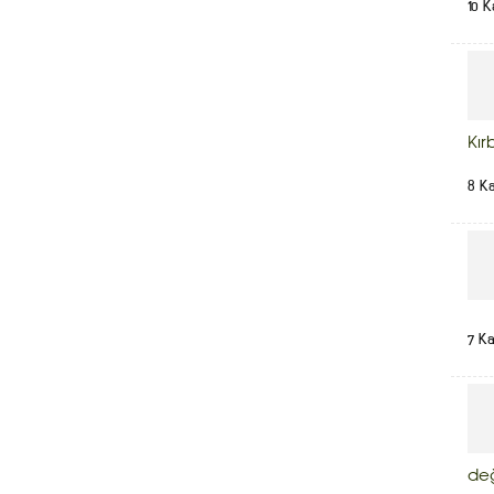
10 K
Kır
8 K
7 K
de