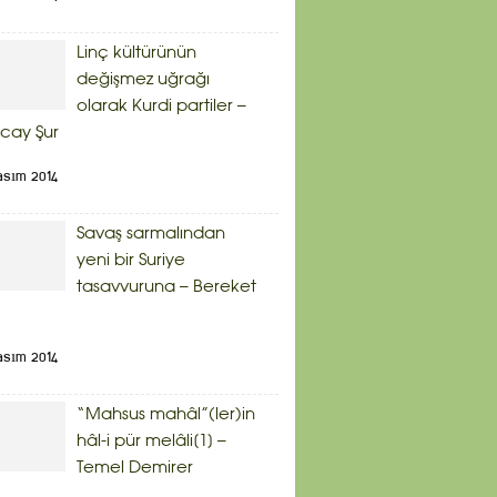
Linç kültürünün
değişmez uğrağı
olarak Kurdi partiler –
cay Şur
asım 2014
Savaş sarmalından
yeni bir Suriye
tasavvuruna – Bereket
asım 2014
“Mahsus mahâl”(ler)in
hâl-i pür melâli[1] –
Temel Demirer