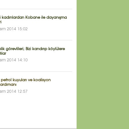
li kadınlardan Kobane ile dayanışma
i
sım 2014 15:02
ik görevlileri; Bizi kandırıp köylülere
tılar
sım 2014 14:10
n petrol kuyuları ve koalisyon
ardımanı
sım 2014 12:57