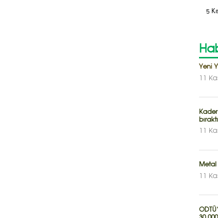
5 K
Hab
Yeni 
11 Ka
Kader
bırakt
11 Ka
Metal 
11 Ka
ODTÜ’n
30.000