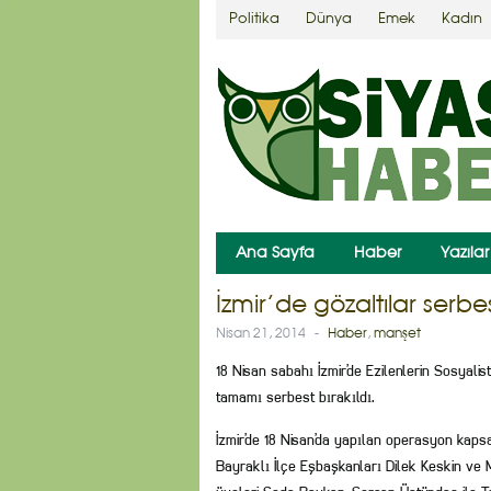
Politika
Dünya
Emek
Kadın
Ana Sayfa
Haber
Yazılar
İzmir’de gözaltılar serbe
Nisan 21, 2014
-
Haber
,
manşet
18 Nisan sabahı İzmir’de Ezilenlerin Sosyalis
tamamı serbest bırakıldı.
İzmir’de 18 Nisan’da yapılan operasyon kap
Bayraklı İlçe Eşbaşkanları Dilek Keskin ve M