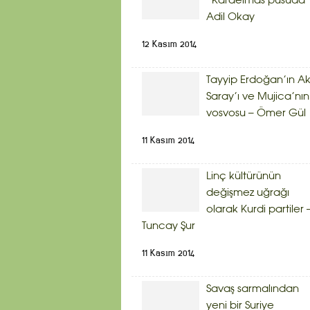
“Karaelmas pusuda”
Adil Okay
12 Kasım 2014
Tayyip Erdoğan’ın A
Saray’ı ve Mujica’nın
vosvosu – Ömer Gül
11 Kasım 2014
Linç kültürünün
değişmez uğrağı
olarak Kurdi partiler 
Tuncay Şur
11 Kasım 2014
Savaş sarmalından
yeni bir Suriye