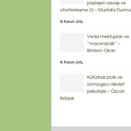
paylaşım savaşı ve
otoriterleşme (I) – Mustafa Durmu
10 Kasım 2014
Veda mektupları ve
“maceracılık” –
Bihterin Okan
10 Kasım 2014
Küfürbaz polis ve
sömürgeci devlet
psikolojisi – Özcan
Kırbıyık