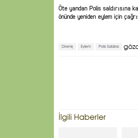
Öte yandan Polis saldırısına k
önünde yeniden eylem için çağrıs
göza
Direniş
Eylem
Polis Saldırısı
İlgili Haberler