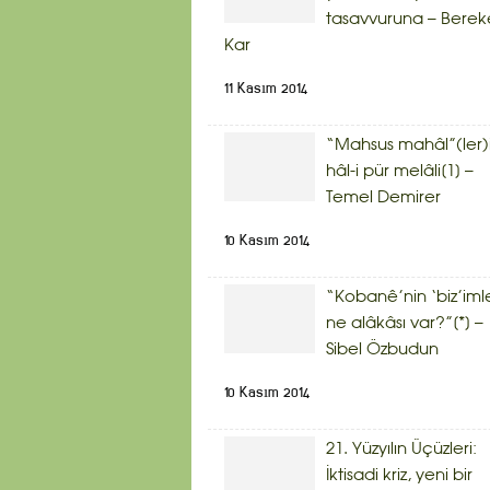
tasavvuruna – Berek
Kar
11 Kasım 2014
“Mahsus mahâl”(ler)
hâl-i pür melâli[1] –
Temel Demirer
10 Kasım 2014
“Kobanê’nin ‘biz’iml
ne alâkâsı var?”[*] –
Sibel Özbudun
10 Kasım 2014
21. Yüzyılın Üçüzleri:
İktisadi kriz, yeni bir