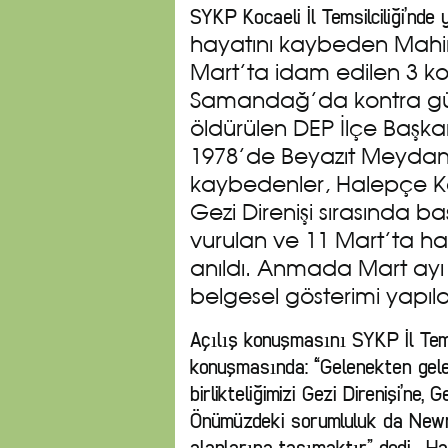
SYKP Kocaeli İl Temsilciliği’nde 
hayatını kaybeden Mahir
Mart’ta idam edilen 3 ko
Samandağ’da kontra güçle
öldürülen DEP İlçe Başka
1978’de Beyazıt Meydanı’
kaybedenler, Halepçe Ka
Gezi Direnişi sırasında b
vurulan ve 11 Mart’ta ha
anıldı. Anmada Mart ayı şe
belgesel gösterimi yapıld
Açılış konuşmasını SYKP İl Tems
konuşmasında: “Gelenekten gele
birlikteliğimizi Gezi Direnişi’ne,
Önümüzdeki sorumluluk da Newro