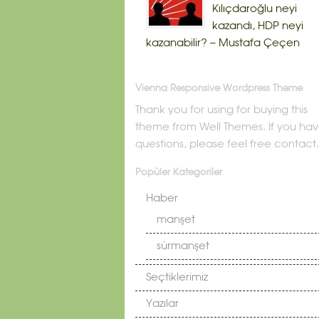
Kılıçdaroğlu neyi
kazandı, HDP neyi
kazanabilir? – Mustafa Çeçen
Vienna Responsive Wordpress Theme
Thank you for using for buying this
theme from Well Themes. If you ha
questions, please feel free contact.
Popüler Kategoriler
Haber
manşet
sürmanşet
Seçtiklerimiz
Yazılar