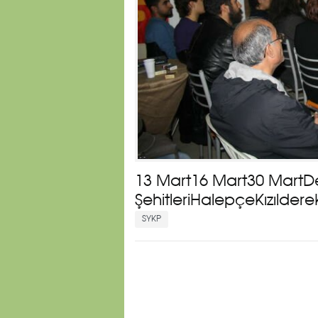
13 Mart16 Mart30 MartD
ŞehitleriHalepçeKızılde
SYKP