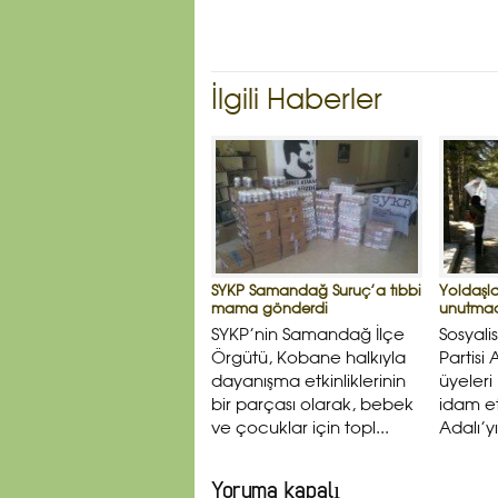
İlgili Haberler
SYKP Samandağ Suruç’a tıbbi
Yoldaşla
mama gönderdi
unutma
SYKP’nin Samandağ İlçe
Sosyali
Örgütü, Kobane halkıyla
Partisi
dayanışma etkinliklerinin
üyeleri 
bir parçası olarak, bebek
idam e
ve çocuklar için topl...
Adalı’yı
Yoruma kapalı