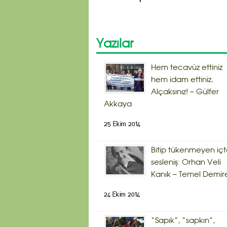
Yazılar
Hem tecavüz ettiniz
hem idam ettiniz.
Alçaksınız! – Gülfer
Akkaya
25 Ekim 2014
Bitip tükenmeyen iç
sesleniş: Orhan Veli
Kanık – Temel Demir
24 Ekim 2014
“Sapık”, “sapkın”,