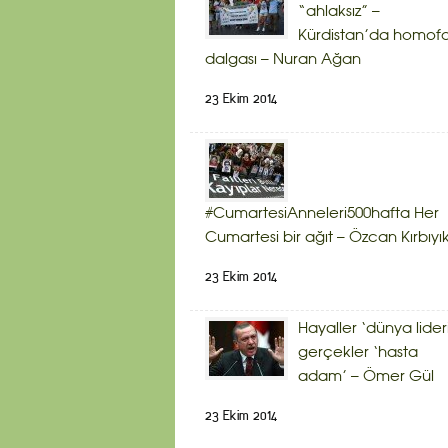
“ahlaksız” –
Kürdistan’da homof
dalgası – Nuran Ağan
23 Ekim 2014
#CumartesiAnneleri500hafta Her
Cumartesi bir ağıt – Özcan Kırbıyı
23 Ekim 2014
Hayaller ‘dünya lider
gerçekler ‘hasta
adam’ – Ömer Gül
23 Ekim 2014