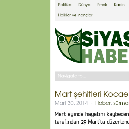
Politika
Dünya
Emek
Kadın
Halklar ve İnançlar
Mart şehitleri Kocael
Mart 30, 2014
-
Haber
,
sürma
Mart ayında hayatını kaybeden 
tarafından 29 Mart’ta düzenlenen