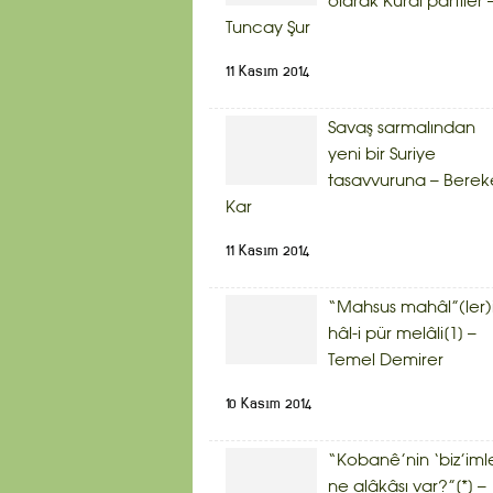
olarak Kurdi partiler 
Tuncay Şur
11 Kasım 2014
Savaş sarmalından
yeni bir Suriye
tasavvuruna – Berek
Kar
11 Kasım 2014
“Mahsus mahâl”(ler)
hâl-i pür melâli[1] –
Temel Demirer
10 Kasım 2014
“Kobanê’nin ‘biz’iml
ne alâkâsı var?”[*] –