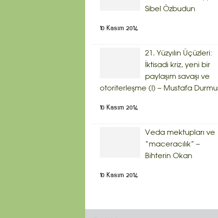
Sibel Özbudun
10 Kasım 2014
21. Yüzyılın Üçüzleri:
İktisadi kriz, yeni bir
paylaşım savaşı ve
otoriterleşme (I) – Mustafa Durmu
10 Kasım 2014
Veda mektupları ve
“maceracılık” –
Bihterin Okan
10 Kasım 2014