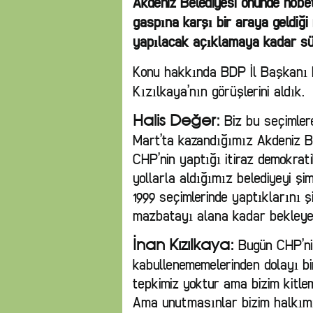
Akdeniz Belediyesi önünde nöbe
gaspına karşı bir araya geldiği
yapılacak açıklamaya kadar sü
Konu hakkında BDP İl Başkanı 
Kızılkaya’nın görüşlerini aldık.
Biz bu seçimlere
Halis Değer:
Mart’ta kazandığımız Akdeniz B
CHP’nin yaptığı itiraz demokrat
yollarla aldığımız belediyeyi şi
1999 seçimlerinde yaptıklarını 
mazbatayı alana kadar bekleye
Bugün CHP’nin
İnan Kızılkaya:
kabullenememelerinden dolayı bir 
tepkimiz yoktur ama bizim kitlem
Ama unutmasınlar bizim halkımız