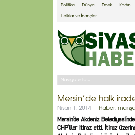
Politika
Dünya
Emek
Kadın
Halklar ve İnançlar
Mersin’de halk irade
Nisan 1, 2014
-
Haber
,
manşe
Mersin’de Akdeniz Belediyesi’nd
CHP’liler itiraz etti. İtiraz üzer