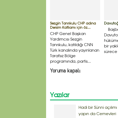
Sezgin Tanrıkulu CHP adına
Davutoğl
Dersim Katliamı için öz...
Başba
CHP Genel Başkan
Davuto
Yardımcısı Sezgin
hükümet
Tanrıkulu, katıldığı CNN
bir yak
Türk kanalında yayınlanan
sürece 
Tarafsız Bölge
programında, partis...
Yoruma kapalı
Yazılar
Hadi bir Sünni açılımı
yapın da Cemevleri