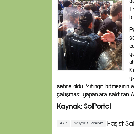
d
T
b
P
s
e
y
ol
Ka
ya
sahne oldu. Mitingin bitmesini
çalışması yapanlara saldıran AK
Kaynak: SolPortal
Faşist Sal
AKP
Sosyalist Hareket