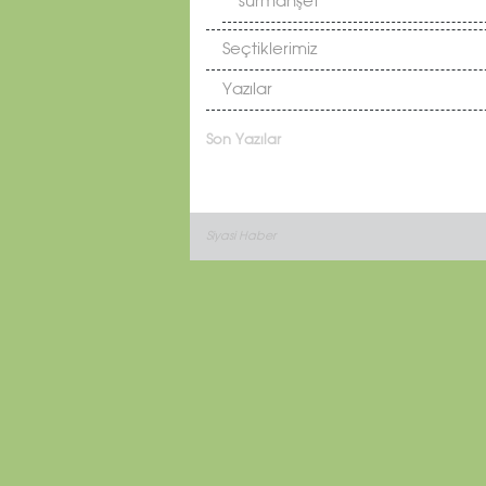
sürmanşet
Seçtiklerimiz
Yazılar
Son Yazılar
Siyasi Haber