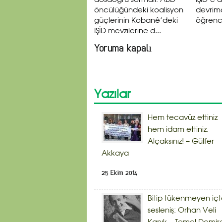
dosdoğru sormalı: ABD
IŞİD’e 
öncülüğündeki koalisyon
devrimc
güçlerinin Kobanê’deki
öğrenci
IŞİD mevzilerine d...
Yoruma kapalı
Yazılar
Hem tecavüz ettiniz
hem idam ettiniz.
Alçaksınız! – Gülfer
Akkaya
25 Ekim 2014
Bitip tükenmeyen iç
sesleniş: Orhan Veli