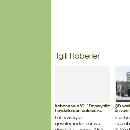
İlgili Haberler
Kobanê ve ABD: “Emperyalist
IŞİD yanl
haydutlardan patates v...
Üniversit
Lafı eveleyip
İstanbu
gevelemeden soruyu
siyasal