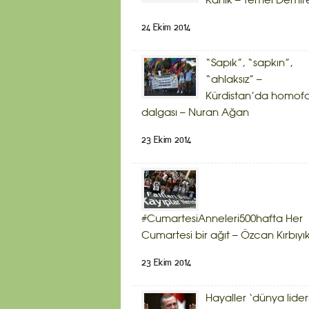
Kanık – Temel Demir
24 Ekim 2014
“Sapık”, “sapkın”,
“ahlaksız” –
Kürdistan’da homof
dalgası – Nuran Ağan
23 Ekim 2014
#CumartesiAnneleri500hafta Her
Cumartesi bir ağıt – Özcan Kırbıyı
23 Ekim 2014
Hayaller ‘dünya lider