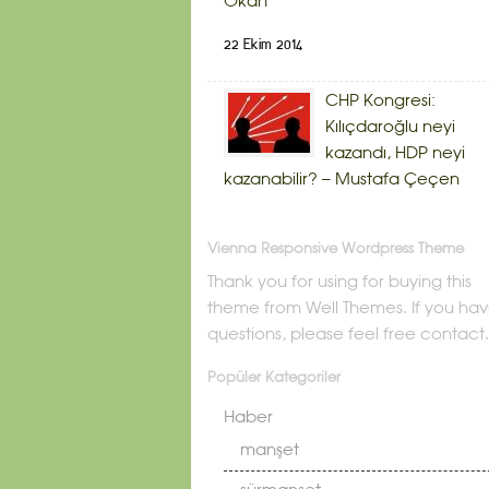
Okan
22 Ekim 2014
CHP Kongresi:
Kılıçdaroğlu neyi
kazandı, HDP neyi
kazanabilir? – Mustafa Çeçen
Vienna Responsive Wordpress Theme
Thank you for using for buying this
theme from Well Themes. If you ha
questions, please feel free contact.
Popüler Kategoriler
Haber
manşet