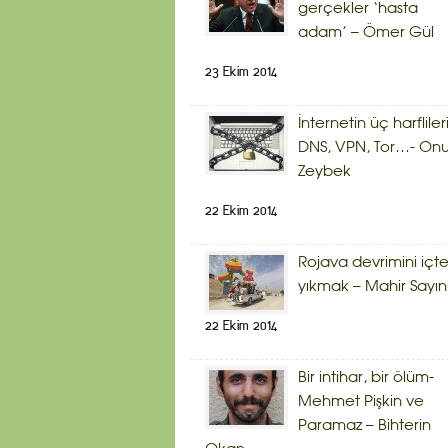
gerçekler ‘hasta
adam’ – Ömer Gül
23 Ekim 2014
İnternetin üç harflileri
DNS, VPN, Tor…- Onu
Zeybek
22 Ekim 2014
Rojava devrimini içt
yıkmak – Mahir Sayın
22 Ekim 2014
Bir intihar, bir ölüm-
Mehmet Pişkin ve
Paramaz – Bihterin