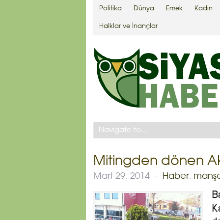
Politika
Dünya
Emek
Kadın
Halklar ve İnançlar
Mitingden dönen AKP’
Mart 29, 2014
-
Haber
,
manş
B
Ka