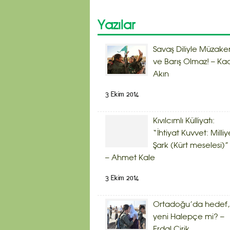
Yazılar
Savaş Diliyle Müzake
ve Barış Olmaz! – Kad
Akın
3 Ekim 2014
Kıvılcımlı Külliyatı:
“İhtiyat Kuvvet: Milliy
Şark (Kürt meselesi)”
– Ahmet Kale
3 Ekim 2014
Ortadoğu’da hedef,
yeni Halepçe mi? –
Erdal Çirik