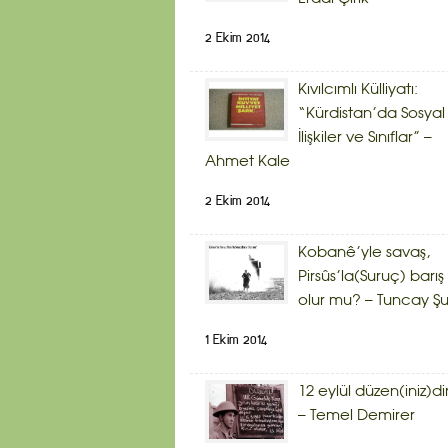
2 Ekim 2014
Kıvılcımlı Külliyatı:
“Kürdistan’da Sosyal
İlişkiler ve Sınıflar” –
Ahmet Kale
2 Ekim 2014
Kobanê’yle savaş,
Pirsûs’la(Suruç) barış
olur mu? – Tuncay Şu
1 Ekim 2014
12 eylül düzen(iniz)dir
– Temel Demirer