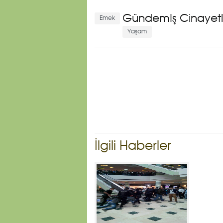
Gündemİş Cinayetle
Emek
Yaşam
İlgili Haberler