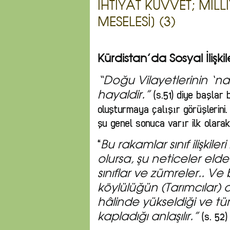
İHTİYAT KUVVET; MİLL
MESELESİ] (3)
Kürdistan’da Sosyal İlişkile
“Doğu Vilayetlerinin ‘nam
(s.51) diye başlar b
hayaldir.”
oluşturmaya çalışır görüşlerini.
şu genel sonuca varır ilk olarak
“
Bu rakamlar sınıf ilişkil
olursa, şu neticeler elde 
sınıflar ve zümreler.. Ve
köylülüğün (Tarımcılar) 
hâlinde yükseldiği ve t
(s. 52)
kapladığı anlaşılır.”