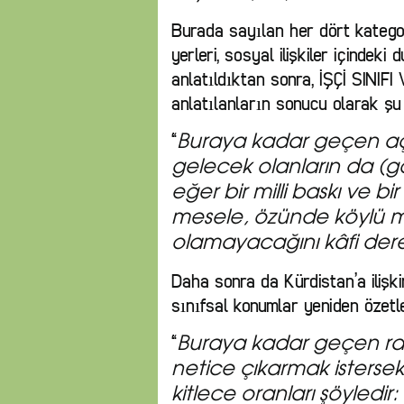
Burada sayılan her dört kategor
yerleri, sosyal ilişkiler içindek
anlatıldıktan sonra, İŞÇİ SINI
anlatılanların sonucu olarak şu 
“
Buraya kadar geçen aç
gelecek olanların da (gö
eğer bir milli baskı ve bi
mesele, özünde köylü m
olamayacağını kâfi der
Daha sonra da Kürdistan’a ilişk
sınıfsal konumlar yeniden özetle
“
Buraya kadar geçen ra
netice çıkarmak istersek,
kitlece oran­ları şöyledir: