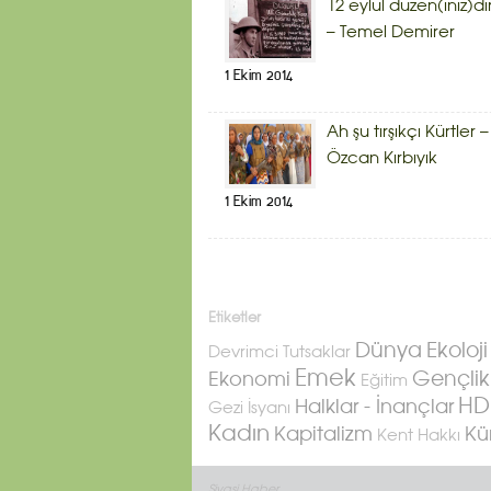
12 eylül düzen(iniz)dir
– Temel Demirer
1 Ekim 2014
Ah şu tırşıkçı Kürtler –
Özcan Kırbıyık
1 Ekim 2014
Etiketler
Ekoloji
Dünya
Devrimci Tutsaklar
Emek
Ekonomi
Gençlik
Eğitim
HD
Halklar - İnançlar
Gezi İsyanı
Kadın
Kapitalizm
Kü
Kent Hakkı
Siyasi Haber