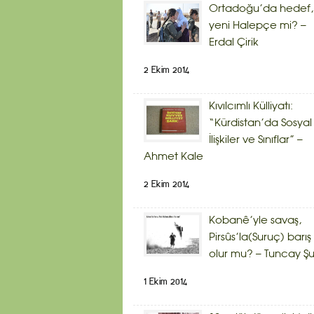
Ortadoğu’da hedef,
yeni Halepçe mi? –
Erdal Çirik
2 Ekim 2014
Kıvılcımlı Külliyatı:
“Kürdistan’da Sosyal
İlişkiler ve Sınıflar” –
Ahmet Kale
2 Ekim 2014
Kobanê’yle savaş,
Pirsûs’la(Suruç) barış
olur mu? – Tuncay Şu
1 Ekim 2014