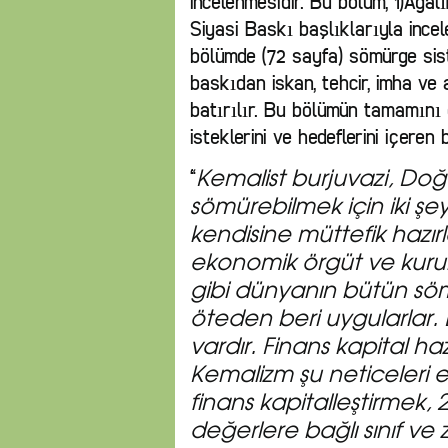
incelenmesidir. Bu bölüm, 1)Ağa
Siyasi Baskı başlıklarıyla incel
bölümde (72 sayfa) sömürge siste
baskıdan iskan, tehcir, imha ve 
batırılır. Bu bölümün tamamını 
isteklerini ve hedeflerini içeren 
“
Kemalist burjuvazi, Doğu 
sömürebilmek için iki ş
kendisine müttefik hazır
ekonomik örgüt ve kurumla
gibi dünyanın bütün söm
öteden beri uygularlar. B
vardır. Finans kapital ha
Kemalizm şu neticeleri el
finans kapitalleştirmek, 
değerlere bağlı sınıf ve