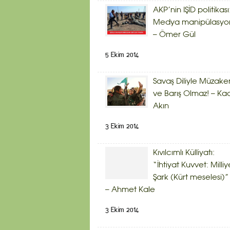
AKP’nin IŞİD politikası
Medya manipülasyo
– Ömer Gül
5 Ekim 2014
Savaş Diliyle Müzake
ve Barış Olmaz! – Kad
Akın
3 Ekim 2014
Kıvılcımlı Külliyatı:
“İhtiyat Kuvvet: Milliy
Şark (Kürt meselesi)”
– Ahmet Kale
3 Ekim 2014