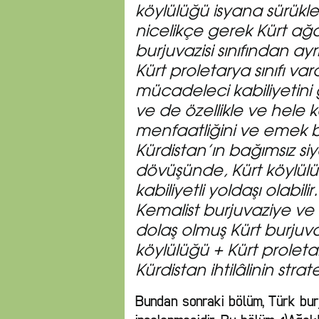
köylülüğü isyana sürükley
nicelikçe gerek Kürt ağa 
burjuvazisi sınıfından ay
Kürt proletarya sınıfı var
mücadeleci kabiliyetini g
ve de özellikle ve hele 
menfaatliğini ve emek be
Kürdistan’ın bağımsız siy
dövüşünde, Kürt köylü
kabiliyetli yoldaşı olabil
Kemalist burjuvaziye ve
dolaş olmuş Kürt burjuvaz
köylülüğü + Kürt proletary
Kürdistan ihtilâlinin stratej
Bundan sonraki bölüm, Türk burj