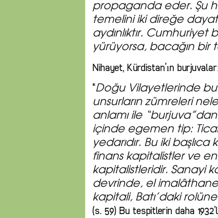
propaganda eder. Şu h
teme­lini iki direğe dayat
aydınlıktır. Cumhuriyet 
yürüyorsa, bacağın bir ta
Nihayet, Kürdistan’ın burjuvaları
“
Doğu Vilayetlerinde bur
unsurların zümreleri nele
anlamı ile “burjuva”dan
içinde egemen tip: Ticare
yedarıdır. Bu iki başlıc
finans kapitalistler ve en
kapitalistleridir. Sanayi
devrinde, el imalâthane
kapitali, Batı’daki rolü
(s. 59) Bu tespitlerin daha 1932