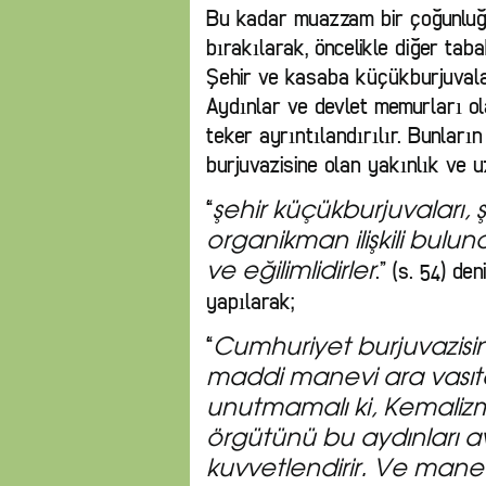
Bu kadar muazzam bir çoğunluğu
bırakılarak, öncelikle diğer tabaka
Şehir ve kasaba küçükburjuvaları
Aydınlar ve devlet memurları ol
teker ayrıntılandırılır. Bunlar
burjuvazisine olan yakınlık ve uz
“
şehir küçükburjuvaları, 
organikman ilişkili bulu
.” (s. 54) de
ve eğilimlidirler
yapılarak;
“
Cumhuriyet burjuvazisini
maddi ma­nevi ara vasıt
unutmamalı ki, Kema­lizm
örgütünü bu aydınları a
kuvvetlendirir. Ve manev