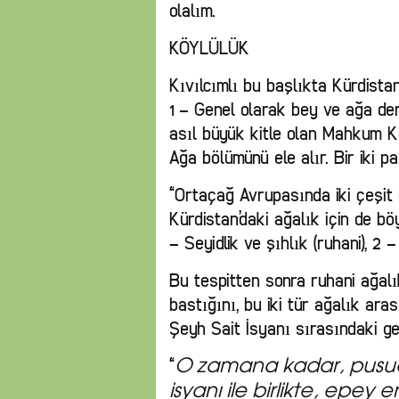
olalım.
KÖYLÜLÜK
Kıvılcımlı bu başlıkta Kürdistan
1 – Genel olarak bey ve ağa den
asıl büyük kitle olan Mahkum Kö
Ağa bölümünü ele alır. Bir iki pa
“Ortaçağ Avrupasında iki çeşit d
Kürdistan’daki ağalık için de b
– Seyidlik ve şıhlık (ruhani), 2 – 
Bu tespitten sonra ruhani ağalı
bastığını, bu iki tür ağalık aras
Şeyh Sait İsyanı sırasındaki gel
“
O zamana kadar, pusud
isyanı ile birlikte, epey e