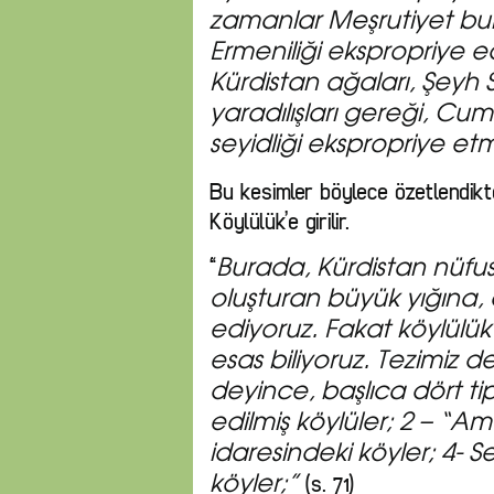
zamanlar Meşrutiyet burj
Ermeniliği ekspropriye e
Kürdistan ağaları, Şeyh S
yaradılışları gereği, Cumh
seyidliği ekspropriye et
Bu kesimler böylece özetlendik
Köylülük’e girilir.
“
Burada, Kürdistan nüfus
oluşturan büyük yığına
ediyoruz. Fakat köylülük 
esas biliyoruz. Tezimiz d
deyince, başlıca dört ti
edilmiş köylüler; 2 – “A
idaresindeki köyler; 4- 
(s. 71)
köyler;”