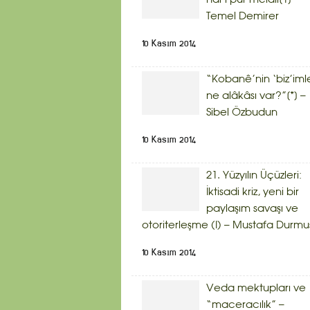
hâl-i pür melâli[1] –
Temel Demirer
10 Kasım 2014
“Kobanê’nin ‘biz’iml
ne alâkâsı var?”[*] –
Sibel Özbudun
10 Kasım 2014
21. Yüzyılın Üçüzleri:
İktisadi kriz, yeni bir
paylaşım savaşı ve
otoriterleşme (I) – Mustafa Durmu
10 Kasım 2014
Veda mektupları ve
“maceracılık” –