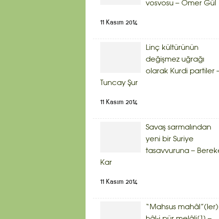
vosvosu – Ömer Gül
11 Kasım 2014
Linç kültürünün
değişmez uğrağı
olarak Kurdi partiler 
Tuncay Şur
11 Kasım 2014
Savaş sarmalından
yeni bir Suriye
tasavvuruna – Berek
Kar
11 Kasım 2014
“Mahsus mahâl”(ler)