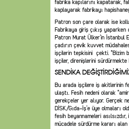
fabrika kapılarını kapatarak, fa
kaplayarak fabrikayı hapishaney
Patron son çare olarak ise koll
Fabrikaya giriş çıkış yaparken 
Patron Murat Ülker’in İstanbul 
çadırın çevik kuvvet müdahalesiy
işçilerin tepkisini çekti. “Bizi
işçiler, direnişlerini sürdürmekte 
SENDİKA DEĞİŞTİRDİĞİMİZ
Bu arada işçilere iş akitlerinin fe
ulaştı. Fesih nedeni olarak “amirl
gerekçeler yer alıyor. Gerçek ne
DİSK/Gıda-İş’e üye olmaları oldu
fesih beyannameleri asılsızdır, i
mücadele sürdürme kararı alan i