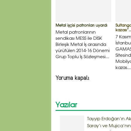
Metal işçisi patronları uyardı
Sultang
kazası”..
Metal patronlarının
7 Kası
sendikası MESS ile DİSK
İstanbu
Birleşik Metal İş arasında
GAMAS 
yürütülen 2014-16 Dönemi
Sitesi
Grup Toplu İş Sözleşmesi...
Mobily
kazas...
Yoruma kapalı
Yazılar
Tayyip Erdoğan’ın A
Saray’ı ve Mujica’nın