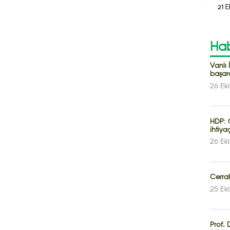
21 E
Hab
Vanlı İ
başar
26 Ek
HDP: Ç
ihtiyaç
26 Ek
Cerrah
25 Ek
Prof. 