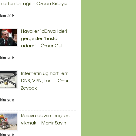
artesi bir ağıt – Özcan Kırbıyık
kim 2014
Hayaller ‘dünya lideri’
gerçekler ‘hasta
adam’ – Ömer Gül
kim 2014
İnternetin üç harflileri:
DNS, VPN, Tor…- Onur
Zeybek
kim 2014
Rojava devrimini içten
yıkmak – Mahir Sayın
kim 2014