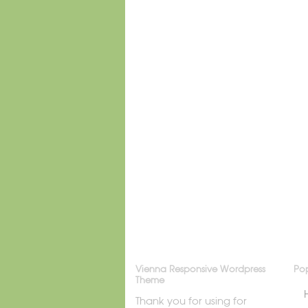
Vienna Responsive Wordpress
Pop
Theme
Thank you for using for