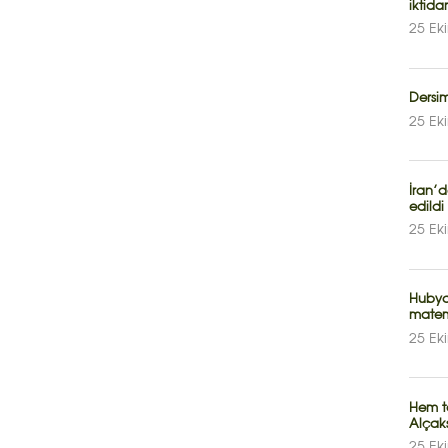
iktida
25 Ek
Dersim
25 Ek
İran’
edildi
25 Ek
Hubya
matem
25 Ek
Hem te
Alçaks
25 Ek