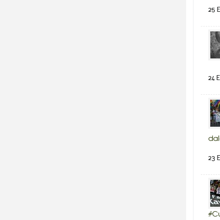
25 E
24 E
dal
23 E
#Cu