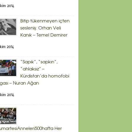
kim 2014
Bitip tükenmeyen içten
sesleniş: Orhan Veli
Kanık – Temel Demirer
kim 2014
“Sapık”, “sapkın”,
“ahlaksız” –
Kürdistan’da homofobi
gası – Nuran Ağan
kim 2014
martesiAnneleri500hafta Her