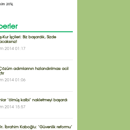
kim 2014
erler
ş-Kur İşçileri: Biz başardık, Sizde
acaksınız!
im 2014 01:17
özüm adımlarının hızlandırılması acil
tır
im 2014 01:06
lar ‘ölmüş kalbi’ nakletmeyi başardı
im 2014 15:57
Dr. İbrahim Kaboğlu: ‘Güvenlik reformu’