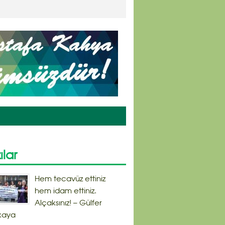
ılar
Hem tecavüz ettiniz
hem idam ettiniz.
Alçaksınız! – Gülfer
kaya