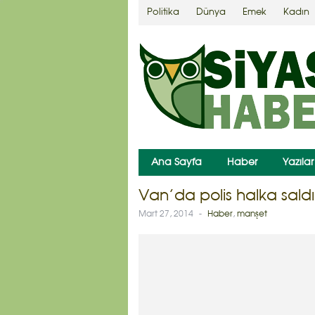
Politika
Dünya
Emek
Kadın
Ana Sayfa
Haber
Yazılar
Van’da polis halka saldır
Mart 27, 2014
-
Haber
,
manşet