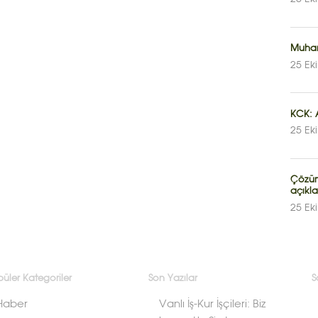
Muhar
25 Ek
KCK: A
25 Ek
Çözüm 
açıkl
25 Ek
üler Kategoriler
Son Yazılar
S
Haber
Vanlı İş-Kur İşçileri: Biz