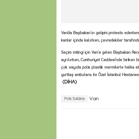
Van’da Başbakan’ın gelişini protesto edenlere
kanlar içinde kalırken, çevredekiler tarafınd
Seçim mitingi için Van’a gelen Başbakan Re
ayrılırken, Cumhuriyet Caddesi’nde biriken b
çok sayıda polis plastik mermilerle halka ate
yurttaş ambulans ile Özel İstanbul Hastanesi
(DİHA)
Van
Polis Saldırısı