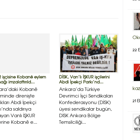
Ok
22 E
R işçisine Kobanê eylem
DİSK, Van’lı İŞKUR işçilerini
ağı imzalattırıld...
Abdi İpekçi Parkı’nd...
kaz
ara’daki Kobanê
Ankara’da Türkiye
minde direnişte
Devrimci İşçi Sendikaları
21 E
kları Abdi İpekçi
Konfederasyonu (DİSK)
ı’nda saldırıya
üyesi sendikalar bugün,
yan Vanlı İŞKUR
DİSK Ankara Bölge
lerine Kobanê e...
Temsilciliği...