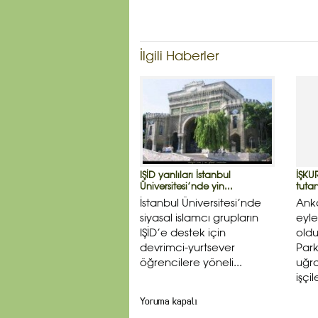
İlgili Haberler
IŞİD yanlıları İstanbul
İŞKU
Üniversitesi’nde yin...
tutan
İstanbul Üniversitesi’nde
Ank
siyasal islamcı grupların
eyle
IŞİD’e destek için
oldu
devrimci-yurtsever
Park
öğrencilere yöneli...
uğra
işçi
Yoruma kapalı