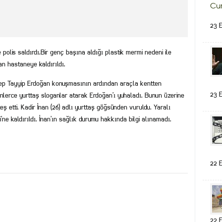
Cum
23 E
 polis saldırdı.Bir genç başına aldığı plastik mermi nedeni ile
an hastaneye kaldırıldı.
cep Tayyip Erdoğan konuşmasının ardından araçla kentten
23 E
inlerce yurttaş sloganlar atarak Erdoğan’ı yuhaladı. Bunun üzerine
ş etti. Kadir İnan (26) adlı yurttaş göğsünden vuruldu. Yaralı
’ne kaldırıldı. İnan’ın sağlık durumu hakkında bilgi alınamadı.
22 E
22 E