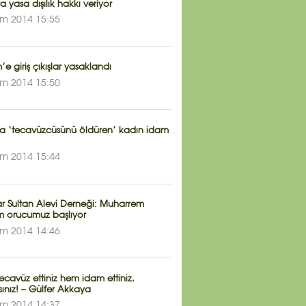
ra yasa dışılık hakkı veriyor
im 2014 15:55
’e giriş çıkışlar yasaklandı
im 2014 15:50
da ‘tecavüzcüsünü öldüren’ kadın idam
im 2014 15:44
r Sultan Alevi Derneği: Muharrem
 orucumuz başlıyor
im 2014 14:46
cavüz ettiniz hem idam ettiniz.
ınız! – Gülfer Akkaya
im 2014 14:37