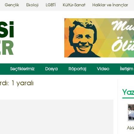
Gençlik
Ekoloji
LGBTİ
Kültür-Sanat
Halklar ve İnançlar
Seçtiklerimiz
Dosya
Röportaj
Video
İletişim
dı: 1 yaralı
Yaz
Ak