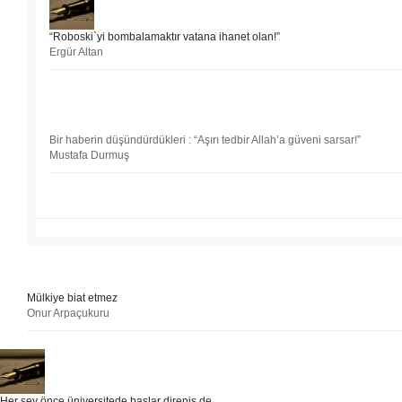
“Roboski`yi bombalamaktır vatana ihanet olan!”
Ergür Altan
Bir haberin düşündürdükleri : “Aşırı tedbir Allah’a güveni sarsar!”
Mustafa Durmuş
Mülkiye biat etmez
Onur Arpaçukuru
Her şey önce üniversitede başlar direniş de