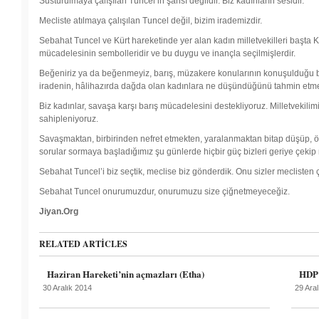
Susturulmaya çalışılan Tuncel’in şahsı değildir. Biz kadınların sesidir.
Mecliste atılmaya çalışılan Tuncel değil, bizim irademizdir.
Sebahat Tuncel ve Kürt hareketinde yer alan kadın milletvekilleri başta 
mücadelesinin sembolleridir ve bu duygu ve inançla seçilmişlerdir.
Beğeniriz ya da beğenmeyiz, barış, müzakere konularının konuşulduğu bir
iradenin, hâlihazırda dağda olan kadınlara ne düşündüğünü tahmin etm
Biz kadınlar, savaşa karşı barış mücadelesini destekliyoruz. Milletvekili
sahipleniyoruz.
Savaşmaktan, birbirinden nefret etmekten, yaralanmaktan bitap düşüp, öl
sorular sormaya başladığımız şu günlerde hiçbir güç bizleri geriye çekip 
Sebahat Tuncel’i biz seçtik, meclise biz gönderdik. Onu sizler meclisten
Sebahat Tuncel onurumuzdur, onurumuzu size çiğnetmeyeceğiz.
Jiyan.Org
RELATED ARTICLES
Haziran Hareketi’nin açmazları (Etha)
HDP 
30 Aralık 2014
29 Ara