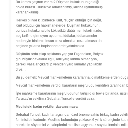
Bu karara şaşıran var mı? Düşman hukukunun geldiği
nokta burası. Hukuk ve adalet bitmiş, kılıfına uydurulmuş
kararlar kalmış.
Herkes biliyor ki; binlerce Kürt, “suçlu” olduğu için değil,
Kürt olduğu için hapishanelerde. Düşman hukukunun,
burjuva hukukuna bile kök söktürdüğü memleketimizde,
suç tarifine girmeyen uydurma iddialar, iddianameler
nedeniyle binlerce insan ceza almakta, ceza almasa da
peşinen yıllarca hapishanelerde yatırılmakta.
Düşünün ordu çıkıp açıklama yapıyor Ergenekon, Balyoz
gibi büyük davalarla ilgili, adil yargılanma olmadıysa,
gerekli yasalar çıkartılıp yeniden yargılamalar yapılabilir
diye…
Bu şu demek: Mevcut mahkemelerin kararlarına, o mahkemelerden güç alıp
Mevcut mahkemelerin verdiği kararların meşruluğu kendileri tarafından bil
İşte mahkeme kararlarının meşruluğunun tartışıldığı böyle bir anda, üste
Yargıtay’ın vekilimiz Sebahat Tuncel’e verdiği ceza.
Meclisteki kadın vekiller dayanışmaya
Sebahat Tuncel, kadınlar açısından özel öneme sahip birkaç kadın vekilim
feminist bir kadındır. Mecliste bulunduğu yaklaşık 6 yıllık süre içinde kad
hareketin söylemini ve taleplerini meclise taşıyan az sayıda feminist mille