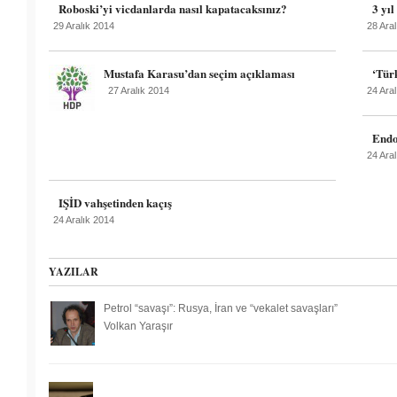
Roboski’yi vicdanlarda nasıl kapatacaksınız?
3 yı
29 Aralık 2014
28 Ara
Mustafa Karasu’dan seçim açıklaması
‘Türk
27 Aralık 2014
24 Ara
Endo
24 Ara
IŞİD vahşetinden kaçış
24 Aralık 2014
YAZILAR
Petrol “savaşı”: Rusya, İran ve “vekalet savaşları”
Volkan Yaraşır