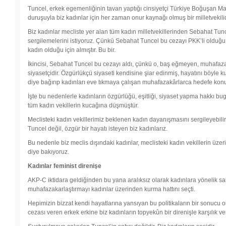
Tuncel, erkek egemenliğinin tavan yaptığı cinsiyetçi Türkiye Boğuşan 
duruşuyla biz kadınlar için her zaman onur kaynağı olmuş bir milletvekilid
Biz kadınlar mecliste yer alan tüm kadın milletvekillerinden Sebahat Tun
sergilemelerini istiyoruz. Çünkü Sebahat Tuncel bu cezayı PKK’li olduğu içi
kadın olduğu için almıştır. Bu bir.
İkincisi, Sebahat Tuncel bu cezayı aldı, çünkü o, baş eğmeyen, muhafaza
siyasetçidir. Özgürlükçü siyaseti kendisine şiar edinmiş, hayatını böyle 
diye bağırıp kadınları eve tıkmaya çalışan muhafazakârlarca hedefe ko
İşte bu nedenlerle kadınların özgürlüğü, eşitliği, siyaset yapma hakkı 
tüm kadın vekillerin kucağına düşmüştür.
Meclisteki kadın vekillerimiz beklenen kadın dayanışmasını sergileyebilir
Tuncel değil, özgür bir hayatı isteyen biz kadınlarız.
Bu nedenle biz meclis dışındaki kadınlar, meclisteki kadın vekillerin üze
diye bakıyoruz.
Kadınlar feminist direnişe
AKP-C iktidara geldiğinden bu yana aralıksız olarak kadınlara yönelik 
muhafazakarlaştırmayı kadınlar üzerinden kurma hattını seçti.
Hepimizin bizzat kendi hayatlarına yansıyan bu politikaların bir sonucu
cezası veren erkek erkine biz kadınların topyekûn bir direnişle karşılık v