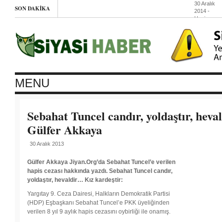
30 Aralık
SON DAKIKA
2014
-
Haziran
Hareketi’ni
açmazları
(Etha)
29 Aralık
2014
-
Petrol
“savaşı”:
Rusya,
MENU
İran ve
“vekalet
savaşları”
29 Aralık
Sebahat Tuncel candır, yoldaştır, heva
2014
-
HDP
Gülfer Akkaya
tutuklanan
çocukları
30 Aralık 2013
sordu
29 Aralık
2014
-
Gülfer Akkaya Jiyan.Org’da Sebahat Tuncel’e verilen
Gazze’de
hapis cezası hakkında yazdı. Sebahat Tuncel candır,
İsrail’e
yoldaştır, hevaldir… Kız kardeştir:
karşı
yürüyüş
Yargıtay 9. Ceza Dairesi, Halkların Demokratik Partisi
(HDP) Eşbaşkanı Sebahat Tuncel’e PKK üyeliğinden
verilen 8 yıl 9 aylık hapis cezasını oybirliği ile onamış.